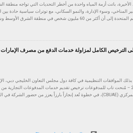
الأخيرة، باتت أزمة المياه واحدة من أخطر التحديات التي تواجه منطقة 
ير المناخي، وسوء الإدارة، والنمو السكاني، مع توترات سياسية حادة بين 
تقارير الأمم المتحدة إلى أن أكثر من 60 مليون شخص في منطقة ال
خ والطلب المتزايد على الغذاء والطاقة. في قلب هذه الأزمة يقع العراق، البلد
واد" بسبب وفرة مياهه وخصوبة أراضيه، لكنه اليوم يواجه تحديات حادة ف
الموارد المائية ال
الترخيص الكامل لمزاولة خدمات الدفع من مصرف الإمارات ال
ًا، بينما سجّلت مستويات المياه خلال العامين الأخيرين انخفاضًا حادًا وغ
لطبيعية فقط. ويُعزى هذا التدني إلى جملة من العوامل، أبرزها بناء عدد من
النهر قرب الحدود مع العراق، ما حدّ من كميات المياه ...
أبريل 2025 – مُنحت تاب للمدفوعات ترخيص تقديم خدمات المدفوعات التجارية م
المتحدة المركزي (CBUAE)، في خطوة تُعد إنجازاً بارزاً يعزز من حضور الشركة
ب للمدفوعات جميع الموافقات التنظيمية والتراخيص المطلوبة في دول مجل
 هذا القطاع الحيوي. ومع استكمال التراخيص في كلٍّ من السعودية، الكو
 تواصل تاب للمدفوعات ترسيخ مكانتها كأحد أكثر مزوّدي خدمات الدفع ترخيصا
من الشركات العاملة في دول الخليج. كما يؤكّد هذا الإنجاز دور تاب للم