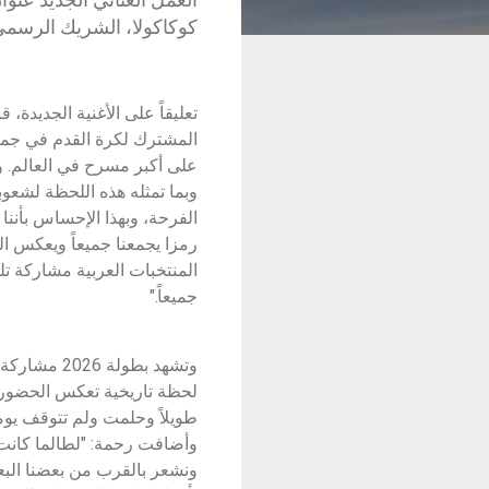
كوكاكولا، الشريك الرسمي لكأس ا
تعليقاً على الأغنية الجديدة
المشترك لكرة القدم في جمي
على أكبر مسرح في العالم. وبا
وبما تمثله هذه اللحظة لشعوبن
الفرحة، وبهذا الإحساس بأننا 
رمزا يجمعنا جميعاً ويعكس ا
المنتخبات العربية مشاركة ت
جميعاً."
وتشهد بطول
لحظة تاريخية تعكس الحضور ا
طويلاً وحلمت ولم تتوقف يوماً ع
وأضافت رحمة: "لطالما كانت ك
ونشعر بالقرب من بعضنا البع