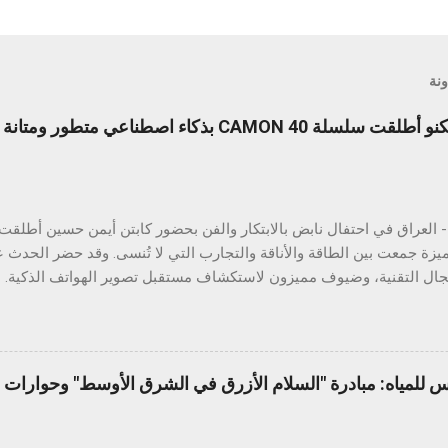
ونة
ليلة لا تُنسى من الابتكار: تكنو أطلقت سلسلة CAMON 40 بذكاء اصطنا
ميزة جمعت بين الطاقة والأناقة والتجارب التي لا تُنسى. وقد حضر الحدث ع
ي والتفاعل الذكي مع الهواتف. وتتميز السلسلة بتقنيات ذكاء اصطناعي قوي
تصنيفي IP مختلفين، بالإضافة إلى ميزة ال
ويل الصور إلى مستندات، والترجمة الفورية، والبحث عبر التحديد الدائري، 
س للمياه: مبادرة "السلام الأزرق في الشرق الأوسط" وحوارات ا
طف عرض المتانة الأنظار، حيث خضع الهاتف لعدد من الاختبارات الواقعية ال