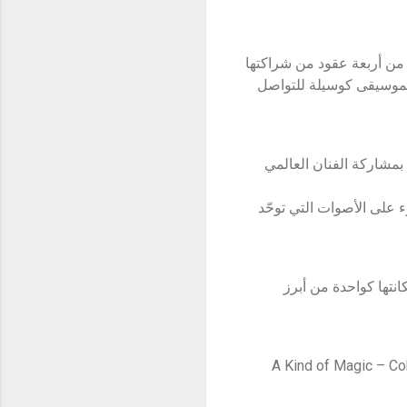
 من أربعة عقود من شراكتها
ة الموسيقى كوسيلة للتواصل
لصعيد العالمي، كشفت كوكاكولا مؤخراً عن نشيد كأس العالم FIFA 2026™ بعنوان «JUMP» بمشاركة الفنان العالمي
ء على الأصوات التي توحّد
نتها كواحدة من أبرز
ة (A Kind of Magic – Coke Studio Mix for the FIFA