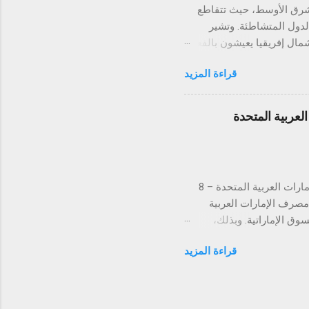
الشرق الأوسط، حيث تتقاطع
الدول المتشاطئة. وتشير
شرق الأوسط وشمال إفريقيا يعيشون بالفعل
تحت خط ندرة المياه الشديدة، وسط توقعات بأن يتضاعف الضغط على الموارد المائية بحلول عام 2050 بسبب
قراءة المزيد
 الذي كان يُعرف تاريخيًا
ي ملف المياه. فبحسب وزارة
عراقية، انخفضت تدفقات نهري دجلة والفرات بنسبة تقارب 50% مقارنةً بما كانت عليه قبل نحو
عربية المتحدة
ير مسبوق، لتصل إلى نصف
 السدود الكبرى من قِبل تركيا
لتستكمل بذلك الموافقات التنظيمية في كافة دول مجلس التعاون الخليجي دبي، الإمارات العربية المتحدة – 8
ن مصرف الإمارات العربية
 في السوق الإماراتية. وبذلك،
س التعاون الخليجي. تُعد
قراءة المزيد
الإمارات العربية المتحدة السوق الأكبر إقليمياً في مجال التقنية المالية والمدفوعات، إذ تحتضن 184 شركة
يت، قطر، البحرين، عُمان،
ً والتزاماً بالامتثال
دفوعات في توحيد وتبسيط