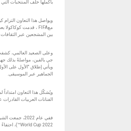
بأكملها خلف المنتخبات التي نح
ويواصل هذا التعاون التزام ك
معFIFA ، قدمت كوكاكو
بين المشجعين عبر الثقافات و
جي بالفين، مواصلةً بذلك ج
ويأتي إطلاق "الأول على الأو
الجماهير عبر الموسيقى.
ويُشكّل هذا التعاون امتدادا
الفنانات العربيات القادرات
World Cup 2022™)، احتفاءً بالمواهب الإقليمية والروح الجامعة لكرة القدم.