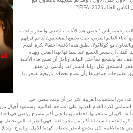
لعالم2026 .FIFA™
، قالت رحمة رياض: "تحتفي هذه الأغنية بالشغف والفخر والحب
ع أنحاء العالم العربي، حيث يجتمع المشجعون لدعم فرقهم
لتعاون مع كوكاكولا، نطلق هذه الأغنية احتفاءً بكرة القدم
ا. أتمنى أن يشعر الجميع عند سماعها بهذا الفخر، وبهذه
نقف معاً ونشجع معاً حتى النهاية. ونأمل أن تصبح هذه الأغنية
لفخر المستحق لكل دولنا المشاركة،. وأتمنى أن تحقق
ليق بطموحات جماهيرها وأن تصنع لحظات تاريخية نفتخر بها
ة 2026 مشاركة عدد من المنتخبات العربية أكثر من أي وقت مضى، في
لمتنامي لكرة القدم العربية على الساحة العالمية. وستشهد أجيال من 
ن الإيمان بمنتخباتها، لحظة رؤيتها على أكبر مسرح رياضي في العالم اعتباراً
رة القدم بالنسبة لنا أكبر من مجرد لعبة. فهي الطريقة التي نحتفل بها
ض. هذه الأغنية لكل مشجع انتظر لحظات كهذه؛ للأمل، وللفرح، ولذلك 