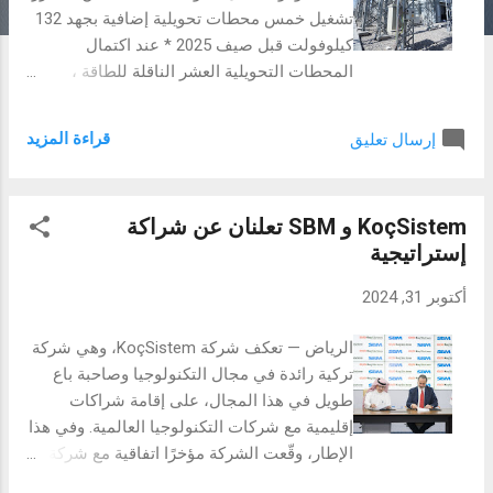
تشغيل خمس محطات تحويلية إضافية بجهد 132
كيلوفولت قبل صيف 2025 * عند اكتمال
المحطات التحويلية العشر الناقلة للطاقة ،
سيكون بإمكان شبكة الكهرباء العراقية نقل
2,200 MVA إضافية من الكهرباء ، مما سيمكن
قراءة المزيد
إرسال تعليق
من تحسين النقل لحوالي 300 ألف منزل أو
حوالي مليون شخص في العراق بغداد، العراق،
تشرين الثاني 2024 – أعلنت كل من وزارة
KoçSistem و SBM تعلنان عن شراكة
الكهرباء العراقية وشركة جنرال إلكتريك ڤيرنوڤا
إستراتيجية
اليوم عن الانتهاء المبكر من مشروع بناء وتشغيل
خمس محطات تحويلية ثانوية حيوية في مختلف
أكتوبر 31, 2024
أنحاء البلاد خلال أقل من عامين. وتشكل هذه
المحطات جزءاً من استراتيجية وزارة الكهرباء
الرياض — تعكف شركة KoçSistem، وهي شركة
التي تتضمن بناء وتشغيل 10 محطات ثانوية من
تركية رائدة في مجال التكنولوجيا وصاحبة باع
شأنها ان تحقق سعات وأتاحات عالية لقطاع نقل
طويل في هذا المجال، على إقامة شراكات
الطاقة بالتعاون مع جنرال إلكتريك ڤيرنوڤا
إقليمية مع شركات التكنولوجيا العالمية. وفي هذا
لتحسين استقرار شبكات الضغط العالي والفائق
الإطار، وقّعت الشركة مؤخرًا اتفاقية مع شركة
، وتعزيز كفاءتها، بالإضافة إلى دعم جهود الربط
Saudi Business Machines (SBM)، إحدى