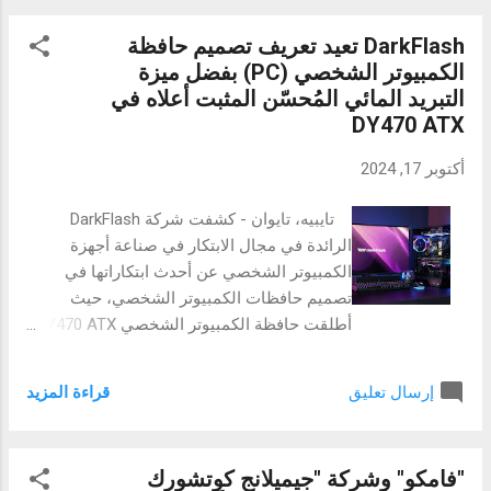
خالد المبروك، رئيس صندوق الاستثمار التركي
DarkFlash تعيد تعريف تصميم حافظة
بغداد أميريف، الأمين العام لاتحاد الغرف العربية
الكمبيوتر الشخصي (PC) بفضل ميزة
المصرية الدكتور خالد حنفي، المدير الإقليمي
التبريد المائي المُحسّن المثبت أعلاه في
لمؤسسة التمويل الدولية في السعودية فواز
DY470 ATX
البيليسي، مديرة البنك الدولي لمجلس التعاون
الخليجي صفاء الطيب الكوقالي، شريك DWF
أكتوبر 17, 2024
في المملكة المتحدة سولومون إيبيري، عضو
مجلس إدارة غرفة قطر محمد بن أحمد العبدلي،
تايبيه، تايوان - كشفت شركة DarkFlash
ونائب رئيس تطوير الأعمال الدولية في الإمارات
الرائدة في مجال الابتكار في صناعة أجهزة
العربية المتحدة خالد المرزوقي. وزير الخزانة
الكمبيوتر الشخصي عن أحدث ابتكاراتها في
والمالية التركي محمد شيمشك قام بتقييم
تصميم حافظات الكمبيوتر الشخصي، حيث
الاستراتيجيات العالمية والإقليمية. في كلمته
أطلقت حافظة الكمبيوتر الشخصي DY470 ATX.
خلال منتدى الاقتصاد التركي العربي الخامس
ويقدم هذا الطراز ميزة مبتكرة مصممة لتحسين
عشر، أشار وزير الخزانة والمالية التركي محمد
عمل حافظة الكمبيوتر وشكلها الخارجي بما
شيمشك إلى انخفاض التضخم وتب...
قراءة المزيد
إرسال تعليق
يناسب عشاق الحواسيب الشخصية والمصممين
المحترفين. عناصر تحسين التصميم ومدى
الرؤية اللوحة العلوية ذات التصميم المائل الفريد
"فامكو" وشركة "جيميلانج كوتشورك
من أهم ما يميز حافظة الكمبيوتر DY470. ويعالج