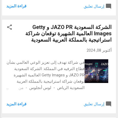
المتحدة وخارجها. دبي — في عالم أصبحت فيه
والأسواق جميعها تحديات متشابهة - بدءًا من
قراءة المزيد
إرسال تعليق
الاستدامة عنصرًا أساسيًا أكثر من أي وقت
اضطرابا...
مضى، بيورينتي ("الشركة") تواصل تعزيز حضورها
في الخليج، فهي شركة رائدة في مجال أنظمة
الشركة السعودية JAZO PR و Getty
تنقية المياه والهواء المتقدمة. تقدم شركة
Images العالمية الشهيرة توقعان شراكة
بيورينتي حلولاً صديقة للبيئة تقلل من الاعتماد
استراتيجية بالمملكة العربية السعودية
على المواد البلاستيكية التي تُستخدم لمرة
واحدة، وتوفر تقنيات مبتكرة تدعم الأسر
أكتوبر 08, 2024
والشركات في تبني ممارسات مستدامة للاهتمام
بالمياه والهواء. وانطلاقًا من رسالتها الرامية إلى
في شراكة تهدف إلى تعزيز الوعي العالمي بشأن
تعزيز الوعي البيئي والحياة الصحية، تدعم شركة
قطاع الترفيه في المملكة: الشركة السعودية
بيورينتي الجهود البيئية دعمًا دؤوبًا وحثيثًا،
JAZO PR و Getty Images العالمية الشهيرة
وتشارك في مبادرات مثل فعاليات غرس الأشجار
توقعان شراكة استراتيجية بالمملكة العربية
التي تساعد على استعادة النظم البيئية الطبيعية.
السعودية الرياض - لوس أنجلوس - من
تسلط التقارير الحديثة، بما في ذلك تقرير من
المعروف أن صناعة الترفيه في المملكة العربية
مجلة فوربس ، الضوء على الاكتشاف المثير
السعودية تشهد ازدهارًا غير مسبوق في السنوات
للقلق بشأن وجود جزيئات بلاستيكية دق...
قراءة المزيد
إرسال تعليق
الأخيرة، وذلك بفضل رؤية المملكة 2030 التي
تنظر إلى الترفيه كأداة لتعزيز الاقتصاد الوطني