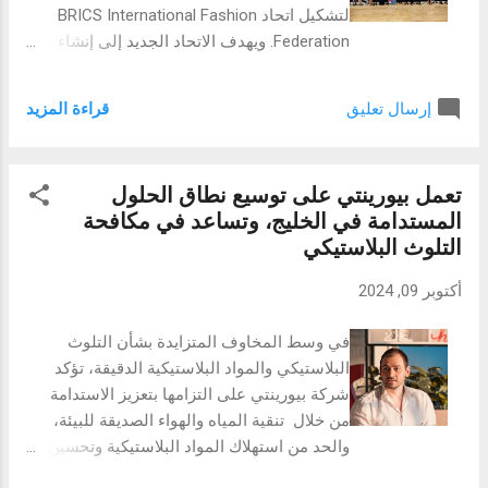
تقديم رحلات جوية ميسورة التكلفة وخالية من
لتشكيل اتحاد BRICS International Fashion
الرفاهيات الزائدة للربط بين المراكز السياحية
Federation. ويهدف الاتحاد الجديد إلى إنشاء
والتجارية الشهيرة عبر رحلات جيدة وموثوقة.
مراكز قوة جديدة، وتوطيد الروابط الدولية،
وتقدم شركة AJet، من خلال خدماتها لوجهات
وتدعيم عناصر الاستدامة في هذه الصناعة،
استراتيجية ذات نفقات عامة أقل، تجربة سفر
قراءة المزيد
إرسال تعليق
وتوفير فرص التطور والنمو أمام الجيل الجديد
مباشرة للمسافرين الذين يهتمون بالتكاليف. ...
من مبدعي الموضة والأزياء. والجدير بالذكر أن
القمة حظيت بحضور ممثلين من أكثر من 100
تعمل بيورينتي على توسيع نطاق الحلول
دولة، ما عزز مكانتها بوصفها أكبر فعالية للأزياء
المستدامة في الخليج، وتساعد في مكافحة
في الأسواق الناشئة والعريقة على حد سواء.
التلوث البلاستيكي
قالت سوزان ثابت، عضو مجلس الإدارة و الأمين
العام لمجلس الأزياء و التصميم المصري:يعد
أكتوبر 09, 2024
إنشاء اتحاد "بريكس" الدولي للأزياء خطوة مهمة
لتشجيع وتسهيل الحوار والتواصل وسبل التعاون
في وسط المخاوف المتزايدة بشأن التلوث
المحتملة والشراكات لجميع الدول المنضمة. كما
البلاستيكي والمواد البلاستيكية الدقيقة، تؤكد
يضمن هَذَا الاتحاد أيضًا معايير مهنية وشرعية. من
شركة بيورينتي على التزامها بتعزيز الاستدامة
جانبه، أفاد سونيل سيثي، رئيس مجلس الموضة
من خلال تنقية المياه والهواء الصديقة للبيئة،
في الهند، قائلاً: "لطالما حلُمنا بإنشاء مثل هذا
والحد من استهلاك المواد البلاستيكية وتحسين
التحالف الخاص بالموضة بين الدول الناشئة،
البيئة الصحية في جميع أنحاء الإمارات العربية
حيث تواجه العلامات التجارية والمصممين