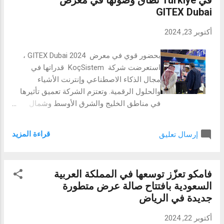
في Türkiye نطاق وصولها في معرض
العملية التحريرية، وتعزيز الزيارات العضوية للمنصة،
GITEX Dubai
وتقديم توصيات محتوى ذات صلة تضمن تحسين تجربة
المستخدم. بصفتها نظام فريد من نوعه في المنطقة،
أكتوبر 23, 2024
تعمل "نقطة" على تحويل الإعلام الرقمي من خلال
أنظمة ذكاء اصطناعي متطورة، مما يخلق تجربة سلسة
بحضور قوي في معرض GITEX Dubai 2024 ،
للمستخدمين والموظفين عبر عدة قنوات. قال كامران
استعرضت شركة KoçSistem قدراتها في
خان، المؤسس والرئيس التنفيذي لمنصة نقطة: "في
مجال الذكاء الاصطناعي وإنترنت الأشياء
نقطة، نسعى إلى إيصال الأصوات التي تستحق أن
والحلول الرقمية. وتعتزم الشركة تعميق تأثيرها
تُسمع وتقديم رؤية واضحة وسط...
في مناطق الخليج والشرق الأوسط وشمال
إفريقيا، مستفيدةً من النظام البيئي التكنولوجي
الواسع والمزايا الإستراتيجية التي تتمتع بها دبي.
قراءة المزيد
إرسال تعليق
دبي — شاركت KoçSistem ، وهي إحدى موفري
التكنولوجيا من Türkiye، في معرض GITEX
Global Technology Fair في دورته الرابعة
فامكو تعزّز توسعها في المملكة العربية
والأربعين الذي انعقد في دبي في الفترة من 14
السعودية بافتتاح صالة عرض متطورة
إلى 18 أكتوبر 2024. وبفضل تقديمها لحلولها
جديدة في الرياض
المبتكرة من خلال شركتيها التابعتين لها،
KoçDigital وPixage، أكدت شركة KoçSistem
أكتوبر 22, 2024
على أهمية تطوير التكنولوجيا المحلية للأسواق