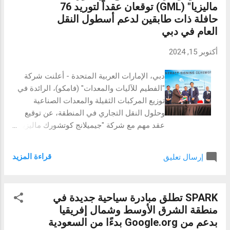
ماليزيا" (GML) توقعان عقداً لتوريد 76
هذا التصميم المبتكر تحديًا شائعًا في مجتمع
حافلة ذات طابقين لدعم أسطول النقل
تصميم الحواسيب الشخصية؛ ففي الغالب تحجب
العام في دبي
أنظمة تبريد المياه المثبتة علويًا المراوح
والمكونات الداخلية، ما يحد من إمكانية رؤية
أكتوبر 15, 2024
العناصر الداخلية. ولكن عند دمج لوحة مائلة تتيح
DarkFlash إمكانية رؤية التصميمات الجانبية
دبي، الإمارات العربية المتحدة - أعلنت شركة
لمراوح التبريد المائي بوضوح ودون عوائق وتوفر
"الفطيم للآليات والمعدات" (فامكو)، الرائدة في
رؤية واضحة لما يوجد داخل الحافظة، ما يسمح
توزيع المركبات الثقيلة والمعدات الصناعية
للمستخدمين المتحمسين بعرض المكونات
وحلول النقل التجاري في المنطقة، عن توقيع
المتطورة وإعدادات التبريد بالكامل. العناصر
عقد مهم مع شركة "جيميلانج كوتشورك ماليزيا"
الجمالية وجودة التصميم تواصل DY470 تجسيد
(GML) لتسليم 76 حافلة فولفو ذات طابقين
روح التصميم المميزة لحافظة الكمبيوتر
لهيئة الطرق والمواصلات في دبي. شهد حفل
DarkFlash، حيث تتميز بألواح...
قراءة المزيد
إرسال تعليق
التوقيع، الذي أقيم في جوهور باهرو، حضور
ضيوف بارزين، بما في ذلك سعادة وزير النقل
الماليزي، يانغ بيرهورمات توان أنتوني لوك سيو
SPARK تطلق مبادرة سياحية جديدة في
فوك. يمثل هذا العقد خطوة أساسية في سعي
منطقة الشرق الأوسط وشمال إفريقيا
"فامكو" للاستفادة من الخبرات العالمية
بدعم من Google.org بدءًا من السعودية
والشراكات لتحقيق تقدم كبير في قطاع النقل