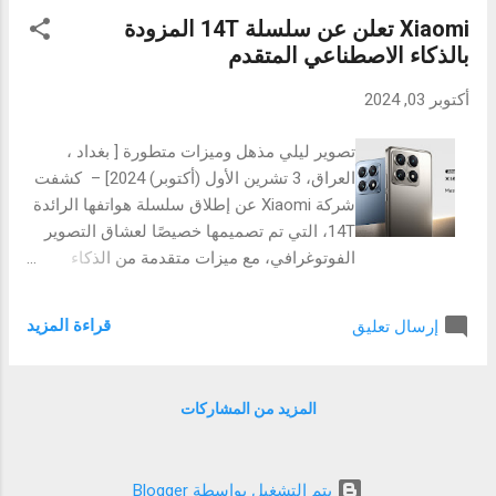
وتحسين جودة الحياة. هذه الرؤية الطموحة
Xiaomi تعلن عن سلسلة 14T المزودة
ساهمت في ظهور العديد من الفعاليات العالمية
بالذكاء الاصطناعي المتقدم
والأحداث الثقافية التي وضعت المملكة على
الخريطة العالمية للترفيه. الشركة السعودية
أكتوبر 03, 2024
Jazo PR والتي تم افتتاح مقرها الاول في
الرياض تسعى لتكون حلقة الوصل بين الفضاء
تصوير ليلي مذهل وميزات متطورة [ بغداد ،
الإبداعي والإعلام، مما يجعلها الخيار الأمثل
العراق، 3 تشرين الأول (أكتوبر) 2024] – كشفت
لتحقيق الأهداف الاستراتيجية لهذه الشراكة.
شركة Xiaomi عن إطلاق سلسلة هواتفها الرائدة
وبالتعاون مع Getty Images(المدرجة في بورصة
14T، التي تم تصميمها خصيصًا لعشاق التصوير
نيويورك NYSE تحت الرمزGETY) والتي تمتلك
الفوتوغرافي، مع ميزات متقدمة من الذكاء
أرشيفًا ضخمًا من الصور ومقاطع الفيديو التي
الاصطناعي تعزز من جودة التصوير الليلي. تتميز
تعكس الأحداث العالمية، ستعمل Jazo PR على
السلسلة بتصميمات أنيقة، ومعالجات MediaTek،
تسليط الضوء على الفعاليات الفنية والثقافية
قراءة المزيد
إرسال تعليق
وشاشات AMOLED، مما يوفر تجربة سلسة
القوية التي تُقام في المملكة من خلال التعاون
للمستخدمين. كما قدمت Xiaomi أيضًا هاتف MIX
مع المصورين ...
Flip، وهو هاتف ذكي قابل للطي أنيق مزود بنظام
المزيد من المشاركات
التشغيل Xiaomi HyperOS وتقنية تصوير Leica
وأداء رائد، حيث يجمع بين الحجم الصغير والقوة.
ثورة في التصوير الليلي باستخدام عدسات لايكا
‏يتم التشغيل بواسطة Blogger