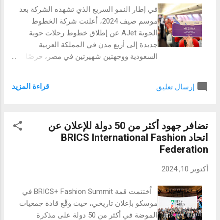
الشخصية الأساسية. كما نتعاون مع الحكومات
في إطار النمو السريع الذي تشهده الشركة بعد
للمساعدة في خلق أطر تنظيمية أفضل للسياحة،
موسم صيف 2024، أعلنت شركة الخطوط
بهدف بناء قطاع سياحي أكثر استدامة وتنوعًا
الجوية AJet عن إطلاق خطوط رحلات جوية
وازدهارًا للجميع." وأكد شربل سركيس، مدير
جديدة إلى أربع مدن في المملكة العربية
جوجل في المملكة العربية السعودية، على أهمية
السعودية ووجهتين شهيرتين في مصر، حرصًا
التكنولوجيا في تحفيز النمو الاقتصادي وخلق
منها على توفير خيارات سفر جيدة بأسعار في
الفرص للجميع، حيث قال: "نؤمن في جوجل بقوة
متناول الجميع إلى 95 وجهة. إسطنبول، تركيا —
التكنولوجيا في دفع...
قراءة المزيد
إرسال تعليق
AJet، أعلنت شركة الطيران التركية سريعة النمو
عن إطلاق خطوط رحلات جوية جديدة إلى
المملكة العربية السعودية ومصر، لتواصل بذلك
تضافر جهود أكثر من 50 دولة للإعلان عن
جهودها الحثيثة لتوسيع شبكة خطوطها. وابتداءً
اتحاد BRICS International Fashion
من 1 أكتوبر 2024، ستوفر شركة AJet رحلات
Federation
جوية من مطار صبيحة كوكجن في إسطنبول إلى
جدة والرياض والمدينة المنورة والدمام في
أكتوبر 10, 2024
المملكة العربية السعودية، بالإضافة إلى رحلات
إلى مدينتي شرم الشيخ والغردقة المصريتين.
اُختتمت قمة BRICS+ Fashion Summit في
على النقيض من شركة الخطوط الجوية التركية
موسكو بإعلان تاريخي، حيث وقّع قادة جمعيات
الأم (Turkish Airlines)، تركز شركة AJet على
الموضة في أكثر من 50 دولة على مذكرة