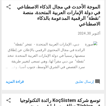
في تكنولوجيا سلسلة الكتل (البلوكتشين). أبرز
الموجة الأحدث في مجال الذكاء الاصطناعي
النقاط في الربع الثالث من عام 2024: 1.زيادة
في دولة الإمارات العربية المتحدة، منصة
عدد المستخدمين إلى 45 مليون مستخدم
"نقطة" الرقمية المدعومة بالذكاء
وترسيخ مكانتها في الأسواق. حققت Bitget في
الاصطناعي
الربع الثالث من عام 2024 إنجازًا بارزًا إذ تجاوز
عدد مستخدميها حول العالم 45 مليون مستخدم
أكتوبر 30, 2024
مُسجل، لتصبح رابع أكبر منصة لتداول العملات
المشفرة من حيث حجم التداول. وكانت عروض
دبي، الإمارات العربية المتحدة - تفخر "نقطة"
المنتجات المبتكرة التي تقدمها المنصة وتوسعها
الرائدة في مجال المحتوى الرقمي بالإعلان عن إطلاق
في مناطق جديدة مثل أفريقيا وجنوب آسيا
منصتها رسمياً في دولة الإمارات العربية المتحدة. تتخذ
وجنوب شرق آسيا سببًا رئيسيًا في نمو قاعدة
"نقطة" من دبي مقراً لها، وهي تسعى لتغيير طريقة
مستخدميها بنسبة 400% منذ العام الماضي.
سرد القصص في الشرق الأوسط، جنوب آسيا، وغيرها
ويتماشى تركيز الشركة على سهولة الوصول
الكثير. تركز "نقطة" بشكل أساسي على القصص
والتصميم الذي يركز على المستخدم مع مهمتها
الهامة، وتغطي كل شيء من آخر الأخبار إلى المقالات
لتمكين الحرية المالية للجميع. 2.توسيع عروض
قراءة المزيد
إرسال تعليق
المعمقة في مجالات متنوعة مثل الأعمال، أخبار نمط
العملات ال...
الحياة، الثقافة، الرياضة، العلوم والتكنولوجيا. تتميز
"نقطة" بمنصتها المدعومة بالذكاء الاصطناعي والمبنية
توسع شركة KoçSistem رائدة التكنولوجيا
على تقنية "ريبيل موس"، والتي تعمل على تبسيط