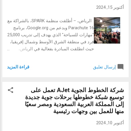
الحضري في دبي. سيتضمن المشروع حافلات
أكتوبر 15, 2024
ذات طابقين مبنية على شاسيه فولفو ومزودة
بالهيكل العلوي المبتكر من الألمنيوم من
الرياض، – أطلقت منظمة SPARK، بالشراكة مع
"جيميلانج" (GML)، باستخدام سبائك الألومنيوم
Parachute 16 وبدعم من Google.org، برنامج
السويسرية من كونستليوم ونظام جسم الحافلات
"مهارات للسياحة" الذي يهدف إلى تدريب 25,000
المثبت بالمسامير، المعروف بمتانته وأدائه في
فرد في منطقة الشرق الأوسط وشمال إفريقيا،
أوروبا لأكثر من 50 عاماً. ألقى رامز حمدان،
حيث انطلقت المبادرة بفعالية في الرياض،
المدير الإقليمي لشركة "الفطيم للمعدات
المملكة العربية السعودية. أقيمت الفعالية في
الصناعية" (فامكو)، كلمة خلال الحفل أشار فيها
"الكاراج" بالرياض بحضور أكثر من 100 ضيف،
إلى الأهمية الاستراتيجية لهذا التعاون...
قراءة المزيد
إرسال تعليق
من بينهم مسؤولون حكوميون من قطاع
السياحة، وأصحاب الشركات الصغيرة
والمتوسطة، وباحثون عن العمل، ورواد أعمال.
شركة الخطوط الجوية AJet تعمل على
قدمت دينـا المسايد، المديرة الإقليمية لSPARK
توسيع شبكة خطوطها برحلات جوية جديدة
في الشرق الأوسط، الكلمة الترحيبية قائلة: "من
إلى المملكة العربية السعودية ومصر سعيًا
خلال برنامج مهارات للسياحة، نهدف إلى
منها للعمل بين وجهات رئيسية
المساهمة في خلق فرص عمل مستدامة ومؤثرة
داخل قطاع السياحة من خلال توفير تدريب في
أكتوبر 10, 2024
الأدوات الرقمية، والذكاء الاصطناعي، والمهارات