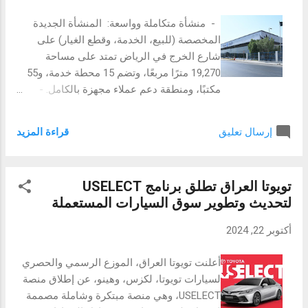
العالمية، مؤكدةً التزامها بتوسيع نفوذها في
- منشأة متكاملة وواسعة: المنشأة الجديدة
منطقة الخليج ومنطقة الشرق الأوسط وشمال
المخصصة (للبيع، الخدمة، وقطع الغيار) على
إفريقيا. وتُعد جميع تلك الشركات جزءًا من
شارع الخرج في الرياض تمتد على مساحة
مجموعة Koç، أكبر تجمع صناعي وخدمي في
19,270 مترًا مربعًا، وتضم 15 محطة خدمة، و55
Türkiye. كجزء من إستراتيجيتها لتوسيع نطاق
مكتبًا، ومنطقة دعم عملاء مجهزة بالكامل. -
ريادة Türkiye التكنولوجية، تصدرت شركة
توسع استراتيجي في السوق السعودي: يعزز هذا
KoçSistem المشهد بحلولها المتقدمة في مجال
الافتتاح من مكانة فامكو في المملكة العربية
الذكاء الاصطناعي وإنترنت الأشياء والنشر
قراءة المزيد
إرسال تعليق
السعودية، حيث تقدم علامات تجارية عالمية مثل
الرقمي في جناح Türkiye. وتسعى...
"فولفو للمعدات الإنشائية" و"أشوك ليلاند"
لجمهور أوسع، مع تعزيز العمليات المحلية ودعم
تويوتا العراق تطلق برنامج USELECT
العملاء. - رفع مستوى الموثوقية: تؤكد عروض
لتحديث وتطوير سوق السيارات المستعملة
فامكو المتكاملة للعملاء، بما في ذلك دعم ما بعد
البيع والخدمات، على نمو القطاع في المملكة،
أكتوبر 22, 2024
بما يتماشى مع مشاريع رؤية 2030. الرياض ، في
ظل التحول السريع في المشهد التجاري والبنية
أعلنت تويوتا العراق، الموزع الرسمي والحصري
التحتية في المملكة العربية السعودية، واصلت
لسيارات تويوتا، لكزس، وهينو، عن إطلاق منصة
شركة الفطيم للسيارات والمعدات (فامكو)
USELECT، وهي منصة مبتكرة وشاملة مصممة
توسعها القوي بافتتاح صالة عرض جديدة