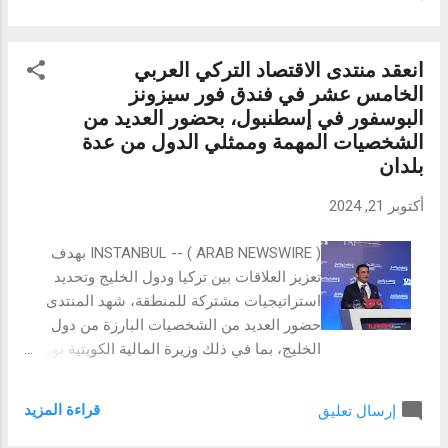
المنصة المتميزة والصديقة للبيئة مجموعة
تجربة شراء وبيع سلسة، مريحة، وموثوقة. انضم
واسعة من الأنشطة والألعاب الترفيهية الممتعة،
إلى تويوتا USELECT لتكتشف الفرق بنفسك، ...
بما في ذلك الألعاب القابلة للنفخ، والتي توفر
انعقد منتدى الاقتصاد التركي العربي
تجارب حافلة بالمرح والتسليَة للزوار، من جميع
الخامس عشر في فندق فور سيزونز
الأعمار. وتقام محاولة تسجيل الرقم القياسي
البوسفور في إسطنبول، بحضور العديد من
ضمن إطار فعاليات مهرجان "منصور"، الفعالية
الشخصيات المهمة وممثلي الدول من عدة
الاحتفالية الجديدة والمليئة بالمغامرات والخيال
بلدان
والمرح، والذي سيفتح أبوابه يومياً من الساعة 4
عصراً وحتى الساعة 10 ليلاً بين يومي 15-17
أكتوبر 21, 2024
نوفمبر المقبل، ليحول مدينة زايد الرياضية إلى
عالم مليء بالمغامرات والمفاجآت ويضمن
INSTANBUL -- ( ARAB NEWSWIRE ) بهدف
لزواره ومختلف أفراد العائلة، قضاء وقت ممتع.
تعزيز العلاقات بين تركيا ودول الخليج وتحديد
مهرجان "منصور" هو أول فعالية حيَة لشخصية
استراتيجيات مشتركة للمنطقة، شهد المنتدى
"منصور" المحبوبة في دولة الإمارات العربية
حضور العديد من الشخصيات البارزة من دول
المتحدة، والتي طورتها شركة بداية للإعلام بد...
الخليج، بما في ذلك وزيرة المالية الكويتية نورة
سليمان سالم الفصام، وزير المالية العراقي
طيف سامي محمد، وزير المالية المصري أحمد
قراءة المزيد
إرسال تعليق
كوشوك، وزير الاقتصاد والتخطيط التونسي
سمير عبدالحفيظ، وزير المالية الليبي الدكتور