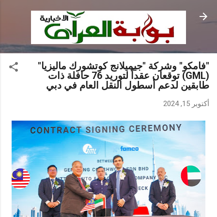
التخطي إلى المحتوى الرئيسي
"فامكو" وشركة "جيميلانج كوتشورك ماليزيا"
(GML) توقعان عقداً لتوريد 76 حافلة ذات
طابقين لدعم أسطول النقل العام في دبي
أكتوبر 15, 2024