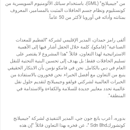
من "جيميلانج" (GML)، باستخدام سبائك الألومنيوم السويسرية من
كونستليوم ونظام جسم الحافلات المثبت بالمسامير، المعروف
بمتانته وأدائه في أوروبا لأكثر من 50 عاماً.
ألقى رامز حمدان، المدير الإقليمي لشركة "الفطيم للمعدات
الصناعية" (فامكو)، كلمة خلال الحفل أشار فيها إلى الأهمية
الاستراتيجية لهذا التعاون، قائلاً: "هذا المشروع لا يقتصر على
تسليم الحافلات فقط؛ بل يهدف إلى تحسين البنية التحتية للنقل
العام في دبي بالكامل. نحن في فامكو نؤمن بأن الابتكار الحقيقي
ينبع من التعاون مع أفضل الخبراء. نحن فخورون بالاستفادة من
الخبرات العالمية لشركتي فولفو وجيميلانج لتقديم حلول نقل
عالمية تحدد معايير جديدة للسلامة والكفاءة والاستدامة في
المنطقة".
بدوره، أعرب بانغ جون جي، المدير التنفيذي لشركة "جيميلانج
كوتشوركSdn Bhd "، عن فخره بهذا التعاون قائلاً: "إن هذه