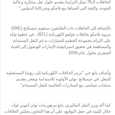
الحافلات الـ76 تمثل التزامنا بتقديم حلول نقل مبتكرة وعالية
الجودة، والثقة التي أقمناها مع فامكو وشركائنا الدوليين."
بالإضافة إلى الحافلات ذات الطابقين، ستقوم جيميلانج (GML)
بتزويد فامكو بحافلات فولفو الكهربائية (BZL) ، في خطوة تؤكد
على التزام مجموعة الفطيم للسيارات بدعم النقل المستدام
والمساهمة في تحقيق استراتيجية الإمارات للوصول إلى الحياد
الصفري بحلول عام 2050.
وأضاف بانغ جي: "ترمز الحافلات الكهربائية إلى رؤيتنا المستقبلية
للتنقل. في جيميلانج، نولي الأولوية للاستدامة ونفخر بتقديم
منتجات تتماشى مع المبادرات العالمية للنقل المستدام".
كما أكد وزير النقل الماليزي، يانغ بيرهورمات توان أنتوني لوك،
خلال كلمته في حفل التوقيع، على أن هذا التعاون يعكس العلاقات