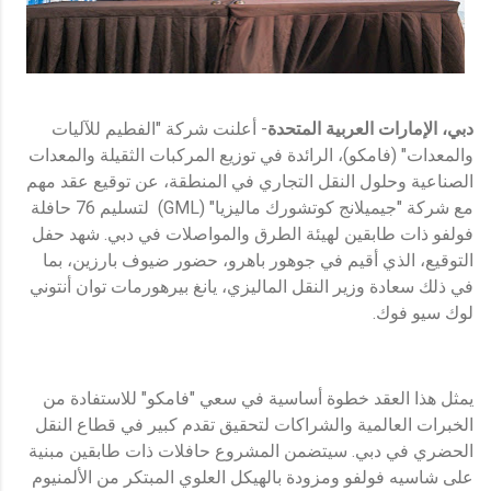
دبي، الإمارات العربية المتحدة
- أعلنت شركة "الفطيم للآليات
والمعدات" (فامكو)، الرائدة في توزيع المركبات الثقيلة والمعدات
الصناعية وحلول النقل التجاري في المنطقة، عن توقيع عقد مهم
مع شركة "جيميلانج كوتشورك ماليزيا" (GML) لتسليم 76 حافلة
فولفو ذات طابقين لهيئة الطرق والمواصلات في دبي. شهد حفل
التوقيع، الذي أقيم في جوهور باهرو، حضور ضيوف بارزين، بما
في ذلك سعادة وزير النقل الماليزي، يانغ بيرهورمات توان أنتوني
لوك سيو فوك.
يمثل هذا العقد خطوة أساسية في سعي "فامكو" للاستفادة من
الخبرات العالمية والشراكات لتحقيق تقدم كبير في قطاع النقل
الحضري في دبي. سيتضمن المشروع حافلات ذات طابقين مبنية
على شاسيه فولفو ومزودة بالهيكل العلوي المبتكر من الألمنيوم