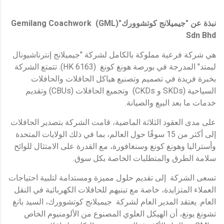
نبذة عن "جيميلانج كوتشوورك"
(GML)
Gemilang Coachwork
Sdn Bhd
هي شركة فرعية مملوكة بالكامل لشركة "جيميلانج إنترناشيونال
ليمتد" المدرجة في بورصة هونغ كونغ (6163 HK). تتمتع الشركة
بخبرة فريدة في تصميم وتصنيع هياكل الحافلات والحافلات
السياحية (SKDs و CKDs) وتجميع الحافلات (CBUs) وتقديم
خدمات ما بعد البيع والصيانة.
على مدى العقود الثلاثة الماضية، قامت الشركة بتصدير الحافلات
إلى أكثر من 15 سوقًا حول العالم، بما في ذلك الولايات المتحدة
وأستراليا وهونغ كونغ وسنغافورة، مع القدرة على الامتثال للوائح
سلامة الطرق والمتطلبات الخاصة بكل سوق.
تسعى الشركة إلى تقديم حلول مميزة ومستدامة لتلبية احتياجات
العملاء المتزايدة، خاصة مع تبنيهم للحافلات الكهربائية في النقل
العام. يعتقد المدير العام لشركة جيميلانج كوتشوورك، السيد بانغ
تشونغ يونغ، أن الهيكل العلوي المصنوع من الألومنيوم الخاص