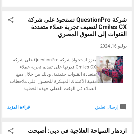
زيادة بمقدار عشرة ملايين زائر للموقع شهريًا.
ازداد تدفق الأموال إلى البورصة، إذ تشير مجمل
شركة QuestionPro تستحوذ على شركة
البيانات من صفحة إثبات الاحتياطي الخاصة بـِ
Cmiles CX لتضيف تجربة عملاء متعددة
بيتجيت إلى ارتفاع عدد مستخدمي العملات BTC
القنوات إلى السوق المصري
و USTD و ETH بنسبة 73% و80% و153% على
التوالي، وهو ما يعادل حوالي 700 مليون دولار
يوليو 16, 2024
في تدفق رأس المال في عام 2019، وقد اكتمل
هذا النمو بانضمام 2.9 مليون مستخدم جديد إلى
يعزز استحواذ شركة QuestionPro على شركة
المنصة، وذلك بفضل سياسة توسيع نطاق
Cmiles CX قدرتها على تقديم تجربة عملاء
الشركة من خلال وضع حلول ذات جودة عالية
متعددة القنوات حقيقية، وذلك من خلال دمج
ومستوى عالمي في مجال التداول بالعملات
تقنية الأكشاك المبتكرة للحصول على ملاحظات
المشفرة، وارتفع حجم التداول الفوري على
العملاء في الوقت الفعلي. فهذه الخطوة
منصة بيتجيت لما يزيد عن 10%، من 28 مليار
الاستراتيجية هي نقطة دخول شركة
دولار في الربع الأول من السنة إلى 32 مليار دولا
QuestionPro إلى السوق المصري، ما يعكس
في الربع الثاني. أطلقت بيتجيت ، في سعيها
قراءة المزيد
إرسال تعليق
التزامها بإحداث تغييرات جوهرية في مجال تجربة
لمواصلة طريق الابتكار، م...
العملاء في المنطقة. دبي – أعلنت شركة
QuestionPro ، الرائدة عالميًا في مجال خدمات
ازدهار السياحة العلاجية في دبي: أصبحت
الاستطلاعات والبحوث عبر الإنترنت، استحواذها