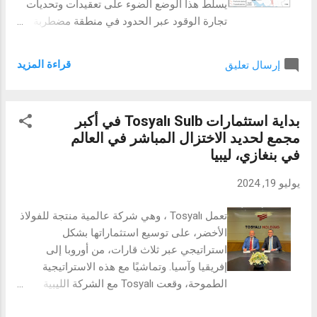
يسلط هذا الوضع الضوء على تعقيدات وتحديات
التكنولوجيا "تك كرانش" TechCrunch. وكانت
تجارة الوقود عبر الحدود في منطقة مضطربة
"GamerG" من بين خمسة متأهلين للتصفيات
سياسيًا وتسيطر عليها فصائل مختلفة. يحقق هذا
النهائية من المنطقة تم ...
التقرير في الأسباب الكامنة، الأطراف المعنية،
قراءة المزيد
إرسال تعليق
والتداعيات الأوسع لهذا التأخير. تعتبر تجارة
الوقود عبر الحدود بين العراق وإيران وأفغانستان
نشاطًا اقتصاديًا حيويًا للدول الثلاث. ومع ذلك،
بداية استثمارات Tosyalı Sulb في أكبر
أدى صعود طالبان والتغيرات اللاحقة في
مجمع لحديد الاختزال المباشر في العالم
الديناميكيات السياسية إلى اضطرابات كبيرة.
في بنغازي، ليبيا
التأخر الحالي للشاحنات الإيرانية المحملة
بالوقود العراقي في أفغانستان يبرز التحديات
يوليو 19, 2024
التي تواجه التجار والتداعيات الأوسع للاستقرار
الإقليمي والنشاط الاقتصادي. طريق التجارة:
تعمل Tosyalı ، وهي شركة عالمية منتجة للفولاذ
المسار النموذجي لنقل الوقود يشمل الوقود
الأخضر، على توسيع استثماراتها بشكل
العراقي الذي يُنقل عبر إيران إلى أفغانستان.
استراتيجي عبر ثلاث قارات، من أوروبا إلى
يُفضل هذا الطريق نظرًا للبنية التحتية القائمة
إفريقيا وآسيا. وتماشيًا مع هذه الاستراتيجية
وأوقات العبور الأقصر نسبيًا مقارنة بالمسارات
الطموحة، وقعت Tosyalı مع الشركة الليبية
البديلة. السياق السياسي: استيلاء طالبان على
المتحدة للصلب المتخصصة في صناعة الحديد
أفغانستان في أغسطس 2021 أدى إلى تغييرات