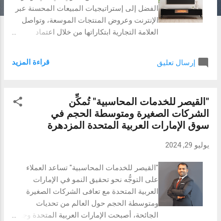
الفضل إلى إستراتيجيات المبيعات المحسنة عبر
الإنترنت وعروض المنتجات الموسعة، وتواصل
العلامة التجارية ابتكاراتها من خلال اعتماد
تصاميم ومواد جديدة من شأنها أن تلبي
الاحتياجات المتنوعة لعملائها وتعزز ريادتها في
قراءة المزيد
إرسال تعليق
السوق. دبي — أعلنت شركة Onesto Home،
الشركة الرائدة في مجال بيع الأثاث التركي عالي
الجودة، عن زيادة ملحوظة بنسبة 125% في حجم
"القيصر للخدمات المحاسبية" تُمكِّن
مبيعاتها عبر الإنترنت مقارنة بالعام الماضي في
الشركات الصغيرة ومتوسطة الحجم في
دبي، المدينة الأكثر تنافسية في منطقة الخليج.
سوق الإمارات العربية المتحدة المزدهرة
ويرجع هذا النمو الكبير إلى تحسين وظائف
الموقع الإلكتروني، وإطلاق حملات تسويق رقمي
يوليو 29, 2024
مستهدفة، بالإضافة إلى توسيع خط المنتجات.
ناهيك عن صالة العرض الكبيرة لشركة Onesto
"القيصر للخدمات المحاسبية" تساعد العملاء
Home في دبي. الطلب المتزايد على الأثاث
على التوجُّه نحو تحقيق النمو في الإمارات
عالي الجودة دخلت شركة Onesto Home
العربية المتحدة مع تعافى الشركات الصغيرة
سوق الإمارات العربية المتحدة في عام 2021،
ومتوسطة الحجم حول العالم من تحديات
وسرعان ما أثبتت نفسها لتصبح الخيار المفضل
الجائحة، أصبحت الإمارات العربية المتحدة وجهة