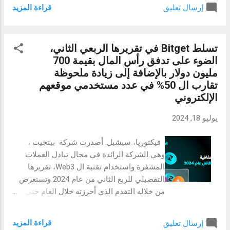
والصلب ( SULB ) اتفاقية لبناء أكبر مجمع لحديد
كبيرة في الحكم والأطر التنظيمية. ما زالت نهج
قراءة المزيد
إرسال تعليق
الاختزال المباشر في العالم في بنغازي، ليبيا.
طالبان في السيطر...
بنغازي - بدأت Tosyalı ، وهي شركة عالمية
منتجة للفولاذ الأخضر، استثمارًا جديدًا على
تسلط Bitget في تقريرها الربعي الثاني،
مستوى عالمي في بنغازي / ليبيا بعد استثماراتها
الضوء على تدفق رأس المال بقيمة 700
في تركيا والجزائر والسنغال وأنجولا وإسبانيا.
مليون دولار بالإضافة إلى زيادة ملحوظة
واستمرارًا لنمو Tosyalı العالمي من خلال توسيع
تقارب ال 50% في عدد مستخدمي موقعهم
جغرافيتها الاستثمارية في ثلاث قارات، تواصل
الإلكتروني
الشركة منطقة نفوذها في حوض البحر الأبيض
المتوسط في بنغازي / ليبيا، بعد استثماراتها في
يوليو 18, 2024
الجزائر من قبل. أدلى رئيس مجلس إدارة شركة
Tosyalı Holding ، فؤاد توسيالي، بتصريحات بعد
فيكتوريا، سيشيل. أصدرت شركة بيتجيت ،
الحفل، قائلاً: "نحن متحمسون لتوسيع استثماراتنا
وهي الشركة الرائدة في مجال تبادل العملات
على سواحل البحر الأبيض المتوسط في إفريقيا،
المشفرة واستخدام تقنية ال Web3، تقريرها
وهي منطقة استثمارية ذات أولوية حددناها
التفصيلي للربع الثاني من عام 2024 وتستعرض
والتزمنا بها منذ سنوات برؤية مستقبلية كبيرة.
من خلاله التقدم الذي أحرزته خلال العام حتى
ومن خلال التركيز على الصلب ذي القيمة
الآن، إذ شهدت بيتجيت في الربع الثاني من عام
المضافة ال...
2024 زيادة معتبرة في عدد زيارات موقع الويب
قراءة المزيد
إرسال تعليق
خاصتها، إذ بلغت ارتفاعًا بنسبة 50%، ما يعني