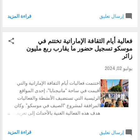
معالجة الصفائح المعدنية، وأدوات قَطْع الحوامل،
الرقمية، وتمكين المواهب التقنية" شانغهاي،
وأنظمة قياس مراقبة الجودة، وبرامج CAD /
الصين؛ 2024 – اختتمت مؤخراً فعاليات المؤتمر
CAM وPLM وتقنيات الإ...
قراءة المزيد
إرسال تعليق
العالمي للجوال شنغهاي 2024 الذي تنظمه
الجمعية الدولية لشبكات الهاتف المحمول
(GSMA) في إطار جدول سلسلة مؤتمراتها
فعالية أيام الثقافة الإماراتية تختتم في
ومعارضها السنوية الأبرز عالمياً في قطاع
موسكو تسجيل حضور ما يقارب ربع مليون
شبكات اتصالات النقالة. وشهد المؤتمر انعقاد
زائر
"منتدى سياسات وحوكمة تقنية المعلومات
والاتصالات في منطقة الشرق الأوسط" الذي ضم
يوليو 02, 2024
طيفاً واسعاً من صانعي القرار وقياديي وخبراء
الجهات التنظيمية وشركات الاتصالات وشركاء
اختتمت فعاليات أيام الثقافة الإماراتية والتي
قطاع الاتصالات في دول المنطقة. وتضمنت
أقيمت في ساحة "مانيجنايا"، إحدى المواقع
مواضيع المنتدى مناقشة مستقبل سياسات
الرئيسية التي تستضيف الأنشطة والفعاليات
القطاع وتطبيق أفضل معاييره وممارساته
المرافقة لمشروع "الصيف في موسكو". وكان
الناجحة عالمياً، وتبادل الرؤى حول توجهاته
هدف هذه الفعالية الغنية بالأحداث إلى تعريف
الرئيسية، خصوصاً في مجال أمن الفضاء
ضيوف العاصمة وسكانها بالعادات والتقاليد
الالكتروني والشبكات وحماية خصوصية
والموروث الثقافي الكبير الذي تتميز فيه دولة
المستخدم. كما ضم المنتدى ممثلين عن
قراءة المزيد
إرسال تعليق
الإمارات العربية المتحدة. دبي- وبعد انتهاء الجزء
الأكاديمية الصينية لتكنولوجيا المعلومات