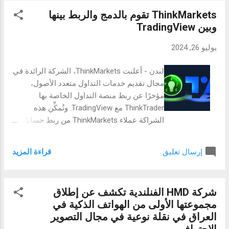
الاصطناعي و AI Smart Image Matting 2.0، كما
ThinkMarkets تقوم بالدمج والربط بينها
يعزز الإنتاجية بأدوات الذكاء الاصطناعي الرائعة
وبين TradingView
مثل ميزة تلخيص التسجيل الصوتي بالذكاء
الاصطناعي وكاتب الذكاء الاصطناعي، كما يعمل
يوليو 26, 2024
الهاتف بمعالج MediaTek Dimensity 6300 وتقنية
AI LinkBoost لتعزيز الاتصال، ويعتبر Reno12 F
لندن - أعلنت ThinkMarkets، الشركة الرائدة في
5G الخيار الأمثل لعشاق هواتف الذكاء
مجال تقديم خدمات التداول متعدد الأصول،
الاصطناعي. تصميم فخم ومتانة عالية يوفر
مؤخرًا عن ربط منصة التداول الخاصة بها
تصميم الحلقة الضوئية حول الكاميرا، المستوحى
ThinkTrader مع TradingView. وتُمكِّن هذه
من الساعات الكلاسيكية، لهاتف Reno12 F 5G
الشراكة عملاء ThinkMarkets من ربط حسابات
مظهرًا أنيقًا وفخمًا. تضيف إضاءة Halo Light
التداول الخاصة بهم على منصة ThinkTrader
تأثيرات إضاءة ديناميكية وتعمل بنظام إشعارات
بمنصة TradingView - مما يتيح لهم التداول
خفي. يتوفر الجهاز بألوان منها العنبر البرتقالي
قراءة المزيد
إرسال تعليق
مباشرةً من على منصة TradingView بجانب
والاخضر الزيتوني، وهو خفيف الوز...
الاستفادة من ظروف التداول الممتازة التي
تقدمها ThinkMarkets. حيث تُعدُّ منصة
شركة HMD الفنلندية تكشف عن إطلاق
TradingView واحدة من أبرز منصات التداول
مجموعتها الأولى من الهواتف الذكية في
والرسوم البيانية. حيث توفر مجموعة من
العراق في نقلة نوعية في مجال التصوير
الخصائص والأدوات المتطورة التي يُمكِن الآن