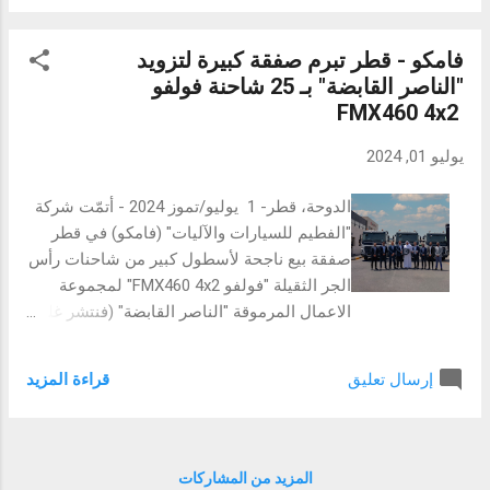
الرسمي قُدمت للحضور محاكاة لحفل زفاف
والاتصالات ...
إماراتي يُظهر تقاليد هذه المناسبة التي انتقلت
فامكو - قطر تبرم صفقة كبيرة لتزويد
من جيل إلى جيل في دولة الإمارات منذ عقود
"الناصر القابضة" بـ 25 شاحنة فولفو
عديدة، حيث ترتدي العروس الزي التقليدي
FMX460 4x2
وتأخذها النساء إلى بيت العريس الذي تقام فيه
الطقوس المحلية مثل "رقصة العيالة" عندما
يوليو 01, 2024
يصطف الناس في صفين في مواجهة بعضهم
البعض ويرقصون ويغنون بشكل جماعي على
الدوحة، قطر- 1 يوليو/تموز 2024 - أتمّت شركة
أصوات الدفوف والطبول. بالإضافة إلى ذلك،
"الفطيم للسيارات والآليات" (فامكو) في قطر
تمكن المشاركون في الحدث من الاستمتاع بأداء
صفقة بيع ناجحة لأسطول كبير من شاحنات رأس
فرقتي "العتيبة" و"المزيود" ومشاهدة عرض أزياء
الجر الثقيلة "فولفو FMX460 4x2" لمجموعة
مصحوب بالموسيقى الإماراتية وتذوق المأكولات
الاعمال المرموقة "الناصر القابضة" (فنتشر غلف
المحلية والأطباق الشعبية الإماراتية والتعرف
للهندسة) في قطر. تم توقيع العقد في 22 مايو/
على الحرف اليدوية والمعالم السياحية في البلاد
أيار 2024، بحضور كبار المسؤولين من الشركتين.
والحصول على نقوش الحناء والاست...
قراءة المزيد
إرسال تعليق
حضر من جانب شركة الناصر القابضة الرئيس
التنفيذي، ورئيس مجموعة المشتريات، ورئيس
قسم المالية. ومن جانب الفطيم، شارك المدير
الإقليمي (فولفو)، ومدير منتجات (فولفو)، ومدير
المزيد من المشاركات