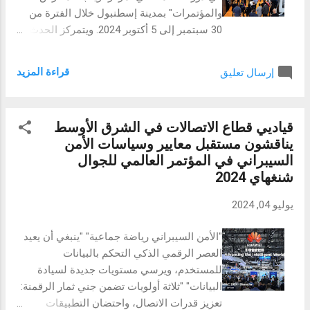
وإمكانية الوصول إلى المبيعات أو التوزيعات
والمؤتمرات" بمدينة إسطنبول خلال الفترة من
المجانية الخاصة بالعملة على لونشباد
30 سبتمبر إلى 5 أكتوبر 2024. ويتمركز الحدث
ولونشبول، وغيرها من الميزات التي تقدمها
المنتظر لهذا العام حول مفهوم التحول الرقمي،
المنصة، وذلك لتحفيز المستخدمين على
وسيتضمن "منطقة تجربة التحول الرقمي"
الحصول على عملات البيتجيت واستخدامها،
قراءة المزيد
إرسال تعليق
و"منطقة الشركات الناشئة" من أجل تسليط
وبذلك ننشئ بيئة قوية لتداول العم...
الضوء على أحدث الابتكارات في المجال.
وبالإضافة إلى ذلك، سيتضمن المعرض حفل
قياديي قطاع الاتصالات في الشرق الأوسط
تسليم جوائز مسابقة التصميم الصناعي، التي
يناقشون مستقبل معايير وسياسات الأمن
ستكون بعنوان "التصميم من أجل الصناعات
السيبراني في المؤتمر العالمي للجوال
المستدامة". إسطنبول، تركيا - سوف تُعقد
شنغهاي 2024
الدورة الثامنة من معرض MAKTEK AVRASYA
في "مركز توياب للمعارض والمؤتمرات" في
يوليو 04, 2024
إسطنبول في الفترة من 30 سبتمبر إلى 5 أكتوبر
2024، حيث ستجتمع الشركات الرائدة عالميًا
"الأمن السيبراني رياضة جماعية" "ينبغي أن يعيد
وأهم العلامات التجارية في مجال الآلات. لقد
العصر الرقمي الذكي التحكم بالبيانات
أكمل معرض MAKTEK AVRASYA بالفعل
للمستخدم، ويرسي مستويات جديدة لسيادة
مبيعات الأكشاك بنسبة 99%، واسم المعرض هو
البيانات" "ثلاثة أولويات تضمن جني ثمار الرقمنة:
اختصار للمعرض الدولي لآلات الورش، وآلات
تعزيز قدرات الاتصال، واحتضان التطبيقات