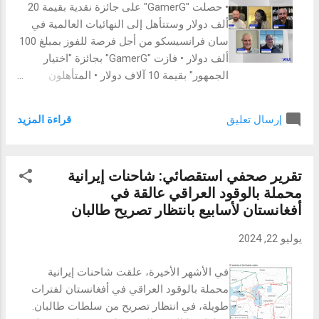
• حصلت "GamerG" على جائزة نقدية بقيمة 20
اختصار لعبارة Human Mobile Devices وتعني
ألف دولار وستتأهل إلى النهائيات العالمية في
الأجهزة المحمولة البشرية. في HMD، يتم
سان فرانسيسكو من أجل فرصة للفوز بمبلغ 100
الإصغاء إلى ما يريده الناس بالفعل. تستهدف
ألف دولار • فازت "GamerG" بجائزة "اختيار
الشركة المستهلكين المهتمين بالحفاظ على
الجمهور" بقيمة 10 آلاف دولار • المتأهلون
الكوكب و الذين غالباً ما يشعرون بأنهم غارقون
للتصفيات النهائية من الأردن وقطر والبحرين
في الحمل الرقمي الزائد ويولون اه...
وجنوب أفريقيا ونيجيريا قدموا حلولاً رائدة
قراءة المزيد
إرسال تعليق
لمستقبل المدفوعات الرقمية في حدث تم بثه
مباشرة على "تك كرانش" "TechCrunch"
بغداد، العراق ، 23 يوليو 2024: أعلنت اليوم
تقرير صحفي استقصائي: شاحنات إيرانية
شركة Visa الرائدة عالمياً في مجال المدفوعات
محملة بالوقود العراقي عالقة في
(والمدرجة في بورصة نيويورك تحت الرمز NYSE:
أفغانستان لأسابيع بانتظار تصريح طالبان
V)، عن فوز شركة "GamerG" الأردنية، وهي
منصة لبطولات الرياضات الإلكترونية، في
يوليو 22, 2024
النهائيات الإقليمية لمنطقة وسط وشرق أوروبا
والشرق الأوسط وأفريقيا من مبادرة "Visa في
في الأشهر الأخيرة، علقت شاحنات إيرانية
كل مكان". تم اختيار المنصة أيضًا لجائزة "اختيار
محملة بالوقود العراقي في أفغانستان لفترات
الجمهور". وتم بث نهائي المسابقة الإقليمية
طويلة، في انتظار تصريح من سلطات طالبان.
مباشرة على الموقع الإلكتروني الرائد في مجال