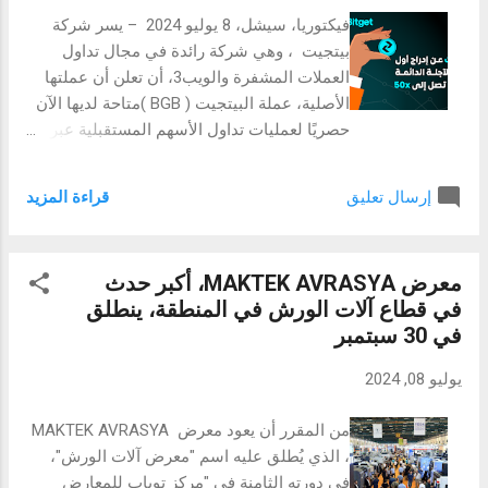
المتميزة. تدفق المرضى الأجانب والأثر
فيكتوريا، سيشل، 8 يوليو 2024 – يسر شركة
الاقتصادي يزدهر قطاع السياحة العلاجية في
بيتجيت ، وهي شركة رائدة في مجال تداول
دبي مع تزايد أعداد المرضى بصورة مطردة. ففي
العملات المشفرة والويب3، أن تعلن أن عملتها
عام 2023، استقبلت المدينة أكثر من 400,000
الأصلية، عملة البيتجيت ( BGB )متاحة لديها الآن
مريض أجنبي، مما ساهم بشكل كبير في الاقتصاد
حصريًا لعمليات تداول الأسهم المستقبلية عبر
المحلي. وقد أدى تدفق هؤلاء السياح العلاجيين
منصتها. وستكون الأسهم المستقبلية الثابتة
إلى تحقيق إيرادات تقدر بنحو 1.2 مليار درهم،
الأولى لعملة البيتجيت (تيثر بيتجيت- الشهري،
مما يؤكد على دور القطاع كمحرك ا...
قراءة المزيد
إرسال تعليق
BFBUSDT-M ) متاحةً في يوم 8 يوليو 2024،
برافعة مالية تصل إلى 50 ضعفًا. البيتجيت هي
العملة التي أصدرتها شركة بيتجيت، وقد صُممت
معرض MAKTEK AVRASYA، أكبر حدث
بهدف توفير نظام تداول للعملات المشفرة بحيث
في قطاع آلات الورش في المنطقة، ينطلق
يكون آمنًا وبسيطًا ومتاحًا للجميع. أُصدرت العملة
في 30 سبتمبر
في يوليو 2021 بكمية إجمالية تبلغ 2 مليار، وحاليًا
يتم تداول 1.4 مليار من العملة. تقدم عملة
يوليو 08, 2024
بيتجيت لجميع حامليها ميزات حصرية، بهدف
مشاركة ثمار نمو هذه العملة مع جميع
من المقرر أن يعود معرض MAKTEK AVRASYA
المستخدمين. وتتضمن هذه الميزات خصومات
، الذي يُطلق عليه اسم "معرض آلات الورش"،
على رسوم التداول الفوري، وسحب مجاني،
في دورته الثامنة في "مركز توياب للمعارض