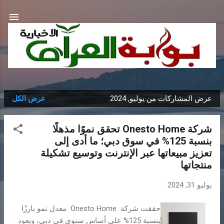
التخطي إلى المحتوى الرئيسي
عرض المشاركات من يوليو, 2024
عرض الكل
ا
ل
شركة Onesto Home تحقق نموًا مذهلًا
م
بنسبة 125% في سوق دبي؛ ما أدى إلى
ش
تعزيز مبيعاتها عبر الإنترنت وتوسيع تشكيلة
ا
منتجاتها
ر
ك
يوليو 31, 2024
ا
ت
حققت شركة Onesto Home معدل نمو بارزًا
بنسبة 125% على أساس سنوي في دبي، ويعود