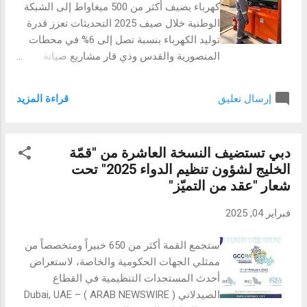
كهرباء يضيف أكثر من 500 ميغاواط إلى الشبكة
غير مسبوقة لعشاق كرة القدم في المنطقة.
الوطنية خلال صيف 2025 التحديثات تعزز قدرة
وسيتمكن حاملو بطاقات Visa من الانضمام إلى
توليد الكهرباء بنسبة تصل إلى 6% في محطات
فعاليات مميزة تتيح لهم لقاء جوارديولا، وحضور
المنصورية والقدس وذي قار مشاريع صيانة
إحدى مباريات بطولة كأس العالم FI...
شاملة لضمان جاهزية حوالي 3.7 غيغاواط ضمن
إطار اتفاقيات الخدمات طويلة الأجل بغداد،
قراءة المزيد
إرسال تعليق
جمهورية العراق ( الاثنين 5 شباط / فبراير 2025):
أعلنت وزارة الكهرباء العراقية وشركة جنرال
إلكتريك ڤيرنوڤا عن إنجاز تحديثات واسعة في
دبي تستضيف النسخة العاشرة من "قمّة
عدد من محطات توليد الكهرباء الرئيسية، مما
الخليج لشؤون تنظيم الدواء 2025" تحت
يعزز أداء وكفاءة وحدات التوليد القائمة استعداداً
شعار "عقد من التميّز"
لموسم الصيف، وتأتي هذه المشاريع ضمن جهود
الوزارة لتحديث البنية التحتية الكهربائية وزيادة
فبراير 04, 2025
استقرار الشبكة لمواجهة الطلب المتزايد على
الطاقة، بما يواكب استراتيجية العراق لتأمين
ستجمع القمة أكثر من 650 خبيراً ومتخصصاً من
المزيد من الكهرباء والتحول إلى طاقة أكثر
ممثلي الجهات الحكومية والخاصة، لاستعراض
استدامة وتقليل كثافة الانبعاثات الكربونية.
أحدث المستجدات التنظيمية في القطاع
وتشمل إحدى المشروعات تحديث 46 توربين
الصيدلاني Dubai, UAE – ( ARAB NEWSWIRE )
غازي في 12 محطة كهرباء، ما يسهم في إضافة