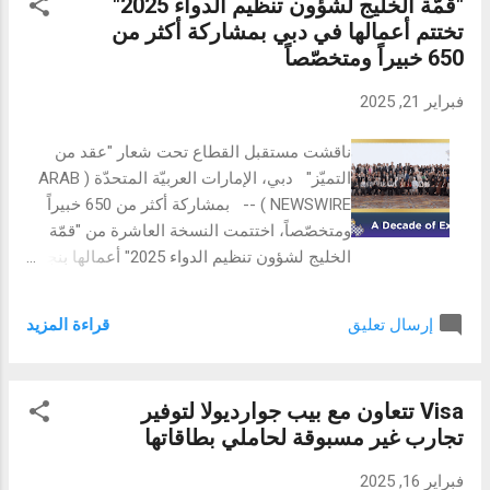
"قمّة الخليج لشؤون تنظيم الدواء 2025"
من أرجائه لمسات الفن والموضة، ولا يقتصر
تختتم أعمالها في دبي بمشاركة أكثر من
المطعم على كونه مطعماً تقليدياً، بل يتعداه
650 خبيراً ومتخصّصاً
ليصبح بمثابة احتفالٍ مُكرَّس لثقافة الطهي،
باعتبارها واحدة من أشكال الفنون التي تستحق
فبراير 21, 2025
التقدير. بفضل دمج العناصر المحلية، يتحول
المكان إلى وجهة تجريبية استثنائية تتداخل فيها
ناقشت مستقبل القطاع تحت شعار "عقد من
عناصر التراث الأصيل مع الضيافة العريقة وفنون
التميّز" دبي، الإمارات العربيّة المتحدّة ( ARAB
الطهي المتميزة، وفي فترات ما بعد الظهيرة،
NEWSWIRE ) -- بمشاركة أكثر من 650 خبيراً
تُقدم أباريق الشاي الإيرانية، المصنوعة على أيدي
ومتخصّصاً، اختتمت النسخة العاشرة من "قمّة
الحرفيين المهرة، شاي الزعفران العطري بينما
الخليج لشؤون تنظيم الدواء 2025" أعمالها بنجاح
تُزين قطع السجاد الإيرانية ذات النقوش البديعة
استثنائي، والتي أقيمت في فندق "موفنبيك
جدران المكان، لتُضفي لمسةً من الأصالة على
جراند البستان" بدبي، حيث شهدت حضوراً لافتاً
التصميم المعاصر لترتيبات تناول ...
قراءة المزيد
إرسال تعليق
بما في ذلك مسؤولين حكوميين وقادة الصناعة
والخبراء، بهدف استشراف مستقبل تنظيم
الأدوية في المنطقة وتعزيز التعاون بين الجهات
Visa تتعاون مع بيب جوارديولا لتوفير
المعنيّة. وافتتحت فعاليات قمّة الخليج لشؤون
تجارب غير مسبوقة لحاملي بطاقاتها
تنظيم الدواء يومي 17 و18 فبراير حيث تمّ تسليط
الضوء على العديد من المحاور الرئيسية في هذا
فبراير 16, 2025