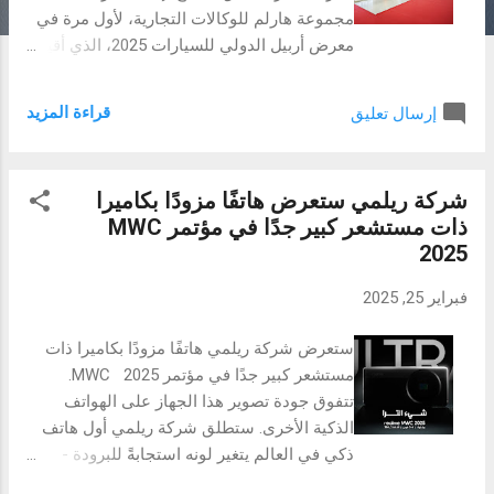
مجموعة هارلم للوكالات التجارية، لأول مرة في
معرض أربيل الدولي للسيارات 2025، الذي أقيم
في الفترة من 20 إلى 23 فبراير. وخلال هذا
الحدث المميز، كشفت الشركة عن مجموعة من
قراءة المزيد
إرسال تعليق
طرازات سوئيست الرائدة، التي حظيت بإعجاب
واسع من قبل الزوار والمشاركين. سيارات
سوئيست الـ SUV بسعة 7 ركاب S09 و S07
شركة ريلمي ستعرض هاتفًا مزودًا بكاميرا
بتكنولوجيا دافئة وتصميم عصري سلطت آفاق
ذات مستشعر كبير جدًا في مؤتمر MWC
الخليج الضوء على طرازين رئيسيين من
2025
سوئيست، هما S09 وS07، اللذان يجمعان بين
التصميم الحديث، الأداء المتميز، والتكنولوجيا
فبراير 25, 2025
المتطورة، مما يجعلهما خيارًا مثاليًا للعملاء
الباحثين عن الفخامة والاعتمادية في آنٍ واحد.
ستعرض شركة ريلمي هاتفًا مزودًا بكاميرا ذات
تتميز هذه الطرازات بمقصورة رحبة وواسعة،
مستشعر كبير جدًا في مؤتمر MWC 2025.
أنظمة قيادة ذكية، مما يجعلها تتناسب مع رغبات
تتفوق جودة تصوير هذا الجهاز على الهواتف
المستهلك العراقي. رؤية مستقبلية لتعزيز مكانة
الذكية الأخرى. ستطلق شركة ريلمي أول هاتف
سيارات سوئيست ووكيلها آفاق الخليج في
ذكي في العالم يتغير لونه استجابةً للبرودة -
السوق العراقي تعد هذه المشاركة بدايةً لانطلاقة
سلسلة ريلمي 14 برو في مؤتمر MWC 2025 في