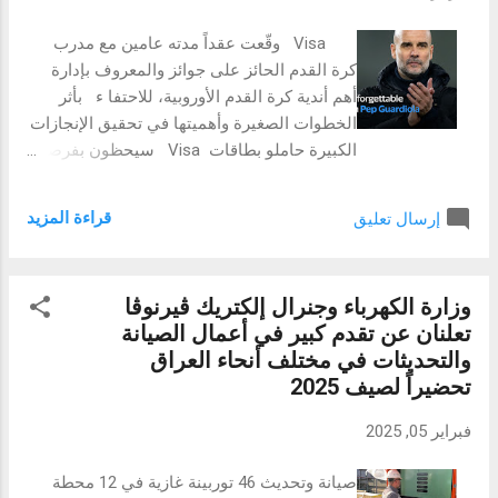
المجال. تبع ذلك تدريب متخصّص في مجال
التيقظ الدوائي بدول مجلس التعاون، وملتقى
Visa وقّعت عقداً مدته عامين مع مدرب
المناقصات الطبيّة والأعمال في 19 و20 فبراير،
كرة القدم الحائز على جوائز والمعروف بإدارة
حيث تم التطرق بشكل واسع لاستراتيجيات
أهم أندية كرة القدم الأوروبية، للاحتفا ء بأثر
الشراء والمناقصات، لتختتم بعد ذلك القمّة
الخطوات الصغيرة وأهميتها في تحقيق الإنجازات
أعمالها في 21 فبراير بورشة تدريبية حول
الكبيرة حاملو بطاقات Visa سيحظون بفرصة
التقديم الإلكتروني للملفات التقنية الدوائية
ل لقاء جوارديولا، ومشاهدة إحدى مباريات كأس
(eCTD) لتزويد المشاركين بأحدث الممارسات
العالم FIFA 2026 ™ معه، والفوز بهدايا تذكارية
في هذا المجال. وخلال كلمتها الرئيسية في
قراءة المزيد
إرسال تعليق
تحمل توقيعه الشخصي 16 فبراير، 2025: أعلنت
الحفل الافتتاحي للقمّة، قالت الدكتورة رقيّة
Visa، الشركة الرائدة عالمياً بمجال تكنولوجيا
البست...
المدفوعات الرقمية (والمُدرجة في بورصة
وزارة الكهرباء وجنرال إلكتريك ڤيرنوڤا
نيويورك بالرمز V)، عن إبرام شراكة جديدة مع
تعلنان عن تقدم كبير في أعمال الصيانة
مدرب كرة القدم الإسباني بيب جوارديولا. تهدف
والتحديثات في مختلف أنحاء العراق
هذه الشراكة، التي تمتد لعامين، إلى منح حاملي
تحضيراً لصيف 2025
بطاقات Visa وعشاق كرة القدم العديد من
التجارب الحصرية والاستثنائية. ينضم المدرب
فبراير 05, 2025
الشهير، المعروف بقيادته الناجحة لأندية كرة
القدم البارزة مثل برشلونة وبايرن ميونيخ
صيانة وتحديث 46 توربينة غازية في 12 محطة
ومانشستر سيتي، إلى Visa بهدف توفير تجارب