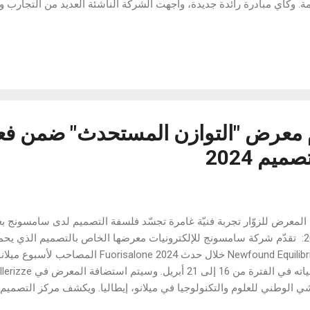
مة. وكأي مبادرة رائدة جديدة، واجهت الشركة الناشئة العديد من التجارب
ويل، لتحظى في نهاية المطاف بدعم البنك المركزي الأردني الذي اختارها 
كتروني. وتجسد اليوم "مدفوعاتكم" نموذجاً متميزاً في النجاح، حيث تصدر
ات التكنولوجيا المالية بفضل نهجها المبتكر وتأثيرها الكبير على قطاع التكن
ين ذوي رؤية مستقبلية يؤمنون بضرورة رقمنة الخدمات المالية. وشر
عدة المواطنين العراقيين في التحول إلى...
 معرض "التوازن المستحدث" ضمن فعا
يم 2024
2024: تقدّم شركة سامسونج للإلكترونيات معرضها الخاص بالتصميم الذي ي
ي الوطني للعلوم والتكنولوجيا في ميلانو، إيطاليا. ويكشف مركز التصمي
ونج خلال الحدث عن المعرض الذي يسلط الضوء على فلسفة سامسونج ل