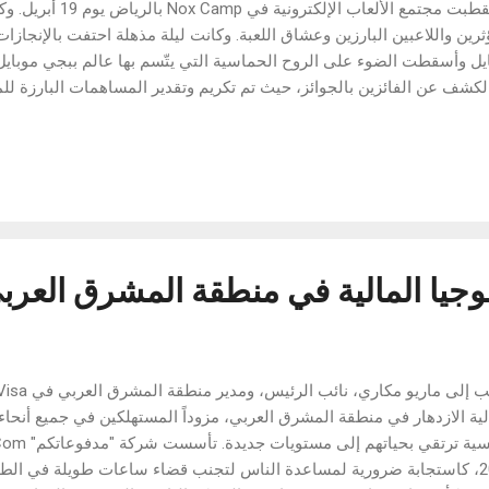
استقطبت مجتمع الألعاب الإل
ثرين واللاعبين البارزين وعشاق اللعبة. وكانت ليلة مذهلة احتفت بالإنجاز
يل وأسقطت الضوء على الروح الحماسية التي يتّسم بها عالم ببجي موبايل 
لكشف عن الفائزين بالجوائز، حيث تم تكريم وتقدير المساهمات البارزة ل
 موبايل الذين ساهموا في رسم معالم اللعبة في الشرق الأوسط. واحتفلت 
ة البث المباشر الأبرز وحتى جائزة شخصية العام المضحكة بالمواهب والاب
اللعبة. تضمنت قائمة أب
أفضل مؤثر في لعبة ببجي موبايل هذا العام 3mr: جائزة 
D: جائزة الشخصية...
وجيا المالية في منطقة المشرق العرب
لية الازدهار في منطقة المشرق العربي، مزوداً المستهلكين في جميع أنحاء
2011، كاستجابة ضرورية لمساعدة الناس لتجنب قضاء ساعات طويلة في الطو