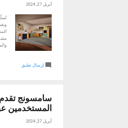
أبريل 27, 2024
تُسل
المت
الحد
ثورة
إرسال تعليق
وحدة
الات
المد
سامسونج تقدم 
المستخدمين عبر axy AI
أبريل 27, 2024