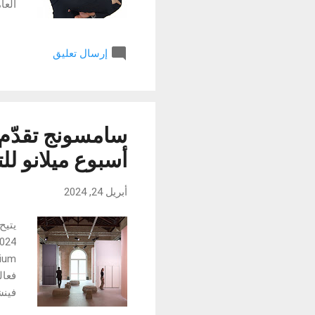
العا
التم
الإل
إرسال تعليق
لشرك
مؤسس
لمسا
سامسونج تقدّم
أسبوع ميلانو للتصم
أبريل 24, 2024
فينش
سامس