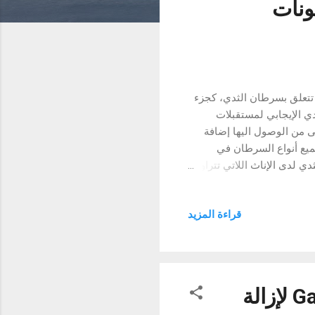
ونات
ت مهمة تتعلق بسرطان الثدي، كجزء
 الإيجابي لمستقبلات
 من الوصول اليها إضافة
ميع أنواع السرطان في
ل الإصابة بسرطان الثدي لدى الإناث اللاتي تتراوح
أعمارهن بين 15 و74 عامًا في منطقة الشرق الأوسط وأفريقيا حوالي 55.5 لكل 100,000 نسمة، مع معدل
مة. وتتجاوز هذه الأرقام بشكل واضح معدل الوفيات
قراءة المزيد
ليمي بالغ الأهمية في مجال الرعاية
لاج سرطان الثدي. أظهر عقار
 بقاء مرضى سرطان الثدي الإيجابي
سامسونج تطرح مجموعة لغات جديدة لمزايا Galaxy AI لإزالة