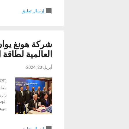
إرسال تعليق
للإل
سامس
هو ص
شركة هونغ يوان
العالمية لطاقة
أبريل 23, 2024
مقاط
زارو
الجد
مبيع
للطا
مقاط
إرسال تعليق