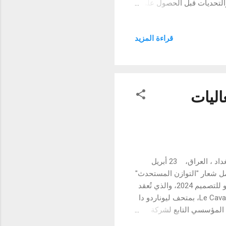
 والتحديات قبل الحصول على
شريكاً له في مجال الدفع
ت تصنيف مجلة معروفة
قراءة المزيد
ولوجيا المالية. وبالمثل،
تأسست الشبكة الدولية للبطاقات لخدمات الدفع الإلكتروني المحدودة، أو INC (Neo)، عام 2018 على يد
عت الشركة في مهمة طموحة
ليات
يتيح المعرض للزوّار تجربة فنيّة غامرة تجسّد فلسفة التصميم لدى سامسونج بغداد ، العراق، 23 أبريل
حمل شعار "التوازن المستحدث"
Newfound Equilibrium خلال حدث Fuorisalone 2024 المصاحب لأسبوع ميلانو للتصميم 2024، والذي تُعقد
فعالياته في الفترة من 16 إلى 21 أبريل. وسيتم استضافة المعرض في Le Cavallerizze، بمتحف ليوناردو دا
م المؤسسي التابع لشركة
لتصميم التي تتمحور حول