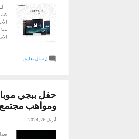
كشفت
الأج
وهما
إرسال تعليق
العا
واله
المدي
حفل ببجي موبايل
ومواهب مجتمع ا
أبريل 25, 2024