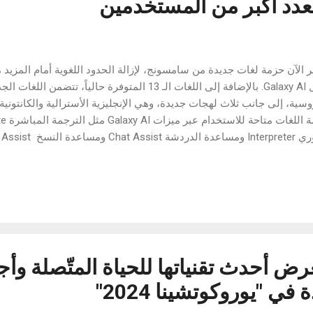
لعدد أكبر من المستخدمين
خلال Galaxy AI. بالإضافة إلى اللغات الـ 13 المتوفرة حالياً، 
وسية، إلى جانب ثلاث لهجات جديدة، وهي الإنجليزية الأسترالية والكانتوني
ة المحادثات المباشرة والمكالمات الهاتفية والرسائل والنصوص والمزيد ع
وZ Fold5 وسلسلة Tab S9 (5G) وسلسلة  (Wi-Fi
دادات . لمزيد من المعلومات حول تحديث اللغة أو لأي استفسارات، قم ب
ق الأوسط .
 أحدث تقنياتها للحياة المتّصلة وأج
ي "يوروكوتشينا 2024"