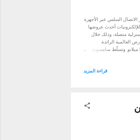
ير الاتصال السلس عبر الأجهزة
20 : قدّمت شركة سامسونج للإلكترونيات أحدث عروضها
 منزلية متصلة، وذلك خلال
لانو، أحد أكبر المعارض العالمية الرائدة
فترة من 16 إلى 21 أبريل في رو فييرا ميلانو. وتسلّط سامسونج في
تها الجديدة، ودورها في إحداث
ورئيس فريق تجربة العملاء في
قراءة المزيد
وتشينا، وذلك في أعقاب
ي "مرحبًا بكم في الذكاء الاصطناعي المخصّص BESPOKE AI" الذي عقد مؤخراً. نؤمن في أن
 المنتجات والتحسينات
ن