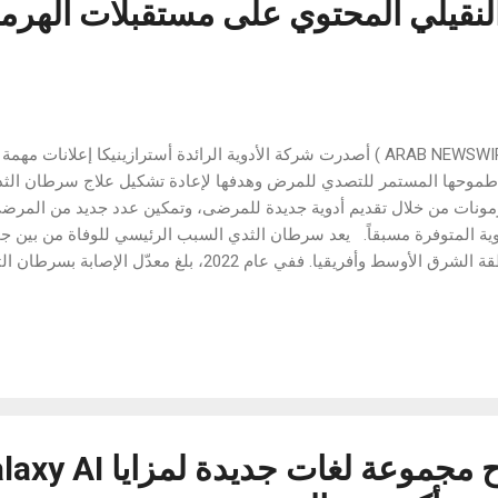
نقيلي المحتوي على مستقبلات الهرم
( ARAB NEWSWIRE ) أصدرت شركة الأدوية الرائدة أسترازينيكا إعلانا
موحها المستمر للتصدي للمرض وهدفها لإعادة تشكيل علاج سرطان الثدي
مونات من خلال تقديم أدوية جديدة للمرضى، وتمكين عدد جديد من المرضى
وية المتوفرة مسبقاً. يعد سرطان الثدي السبب الرئيسي للوفاة من بين ج
منطقة الشرق الأوسط وأفريقيا. ففي عام 2022، بلغ معدّ
وفيات مرتفع بشكل ملحوظ يبلغ 23.7 لكل 100,000 نس
العالمي البالغ 16.1 لكل 100,000، مما يجعل سرطان الثدي تحدي إق
ية. تُظهر هذه الأخبار مجتمعة اليوم، التزام أسترازينيكا بإعادة تعريف ع
انهيرتو ( Enhertu ) تحسنًا إحصائيًا مهمًا ونتائج سريرية واعدة في فرص
قبلات الهرمونات وسرطان الثدي النقيلي...