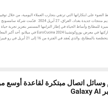
ّط الضوء على ابتكاراتها التي ترتقي بتجارب العملاء اليومية، من خلال توف
وتقديم منتجات جديدة بغداد، العراق، 27 أبريل 24
ميزة للمطابخ وأنماط الحياة في إطار التزامها المستمر بتعزيز تجربة حياة
مشاركتها في معرض يوروكوتشينا EuroCucina 2024 في مي
والمتخصّصة بالمطابخ، والذي يُعقد في ال
ث الضوء على أثر الاتصال بين الأجهزة المختلفة، والمزايا المبتكرة لمنتجا
 في الحياة اليومية في المنزل. وقال موهيونغ لي، نائب الرئيس التنفيذي 
 الأجهزة الرقمية في سامسونج: "يسعدنا تقديم أحدث ابتكاراتنا في يوروك
الحدث العالم
صال بين الأجهزة سيعزز حياة المستهلكين بشكل كبير، كما نهدف إلى توفير
مجة في الأج...
وسائل اتصال مبتكرة لقاعدة أوسع م
Gal