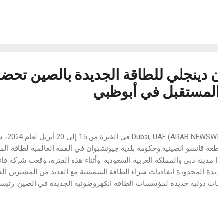
المتعامل "هوية سامسون
Essential∙Innovative∙Harmonious". وأكد تي إم روه، رئيس
كترونيات، أن التصميم يجب أن يدمج التجربة الإنسانية بشكل كامل، مشيراً
ونج تحقق ذلك تمامًا. وقال: "من خلال فلسفتنا في التصميم التي تقوم عل
ياغة مستقبل ي...
 دينجلي للطاقة الجديدة بالصين تحضر
 المستقبل في أبوظبي
NEWSWIRE
عة قانسو الصينية وحكومة بلدية جيوتشيوان في القمة العالمية لطاقة ال
ا مدينة دبي والمملكة العربية السعودية. وأثناء هذه الفترة، وقعت شركة ق
يدة المحدودة اتفاقيات شراء الطاقة الشمسية مع العديد من المشترين الد
ات دولية جديدة لمؤسسات الطاقة الكهروضوئية الجديدة في الصين. رئيس
قة الجديدة "شيان شياو لي" توقع العقد في القمة العالمية لطاقة المس
عة قانسو ورئيس بلدية جيوتشيوان حفل التوقيع في دبي. وقالت السيدة 