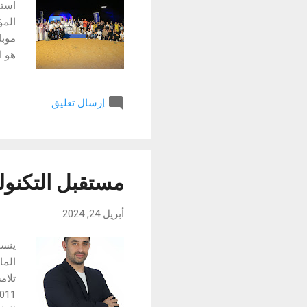
المؤ
موبا
هو ا
ببجي
جائز
إرسال تعليق
هذا العام gray
مستقبل التكنول
أبريل 24, 2024
الما