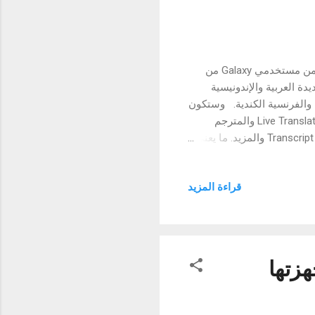
تتوفر الآن حزمة لغات جديدة من سامسونج، لإزالة الحدود اللغوية أمام المزيد من مستخدمي Galaxy من
تتضمن اللغات الجديدة العربية والإندونيسية
ة والفرنسية الكندية. وستكون
حزمة اللغات متاحة للاستخدام عبر ميزات Galaxy AI مثل الترجمة المباشرة Live Translate والمترجم
الفوري Interpreter ومساعدة الدردشة Chat Assist ومساعدة النسخ Transcript Assist والمزيد. ما يعني
بر العديد من اللغات
واللهجات. إبتداءً من 26 أبريل، ستضم سلسلة أجهزة Galaxy S24 وسلسلة Galaxy S23 و S23 FE وZ Flip5
قراءة المزيد
Tab S9) على حزمة اللغة الجديدة، المتاحة للتنزيل عبر
زيارة غرفة أخبار سامسونج
هزتها