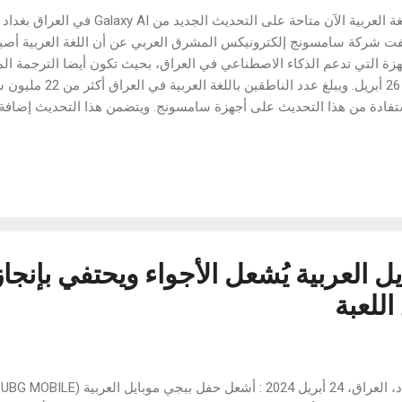
 شركة سامسونج إلكترونيكس المشرق العربي عن أن اللغة العربية أص
هزة التي تدعم الذكاء الاصطناعي في العراق، بحيث تكون أيضا الترجمة الم
منذ 26 أبريل. ويبلغ عدد النا
 الإندونيسية والروسية، إلى جانب ثلاث لغات جديدة، وهي الإنجليزية الأسترا
لم. كما تعتزم سامسونج تقديم أربع لغات أخرى في وقت لاحق من هذا العام،
ولندية والسويدية، بالإضافة إلى اللغة الصينية التقليدية والبرتغالية الأوروبي
ر العام...
 العربية يُشعل الأجواء ويحتفي بإنجا
للعبة