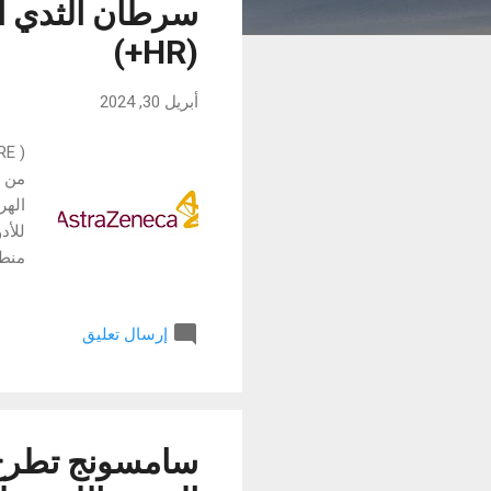
ا
سرطان الثدي ال
ر
(HR+)
ك
ا
أبريل 30, 2024
ت
من ط
الهر
للأد
إرسال تعليق
الصح
لمست