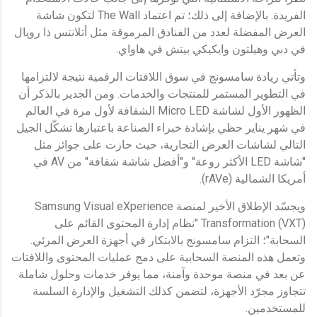
الفريدة. بالإضافة إلى ذلك؛ تم اعتماد The Wall لتكون شاشة
العرض المفضلة لعدد من الفنادق المرموقة مثل أتلانتس ذا رويال
في دبي وهيلتون وايكيكي بيتش في هاواي.
وتأتي ريادة سامسونج في سوق اللافتات الرقمية نتيجة لالتزامها
في التطوير المستمر للمنتجات والخدمات. ومن الجدير بالذكر أن
الظهور الأول لشاشة Micro LED الشفافة لأول مرة في العالم
في شهر يناير حظي بإشادة خبراء الصناعة باعتبارها تشكّل الجيل
التالي لشاشات العرض التجارية، حيث حازت على جوائز مثل
"شاشة LED الأكثر روعة" و"أفضل شاشة شفافة" من AV في
أمريكا الشمالية (rAVe).
ويجسّد الإطلاق الأخير لمنصة Samsung Visual eXperience
Transformation (VXT) "نظام إدارة المحتوى القائم على
السحابة"؛ التزام سامسونج بالابتكار في أجهزة العرض المرئي.
وتعمل هذه المنصة السحابية على دمج عمليات المحتوى واللافتات
عن بعد في منصة موحدة وآمنة، مما يوفر خدمات وحلول شاملة
تتجاوز مجرّد الأجهزة، لتضمن كذلك التشغيل والإدارة السلسة
للمستخدمين.