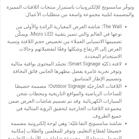
وتوفّر سامسونج للإلكترونيات باستمرار منتجات اللافتات المميزة
والمصممة لتلبية مجموعة واسعة من متطلبات الأعمال:
The Wall؛ شاشة العرض المعيارية الرائدة والأولى من
نوعها في العالم والتي تتميز بتقنية Micro LED، ويمكّن
تصميمها الانسيابي العملاء من تخصيص حجم اللافتة ونسبة
العرض إلى الارتفاع وشكلها وفقًا لتفضيلاتهم وحالات
الاستخدام المحددة.
لافتة ذكيّة Smart Signage؛ تجسّد المحتوى بواقية مثالية
وتوفر تجربة غامرة بفضل مظهرها الجانبي فائق النحافة
وتصميم الإطار المتناسق.
اللافتات الخارجيّة Outdoor Signage؛ مصممة خصيصًا
للساحات الرياضية والمواقع التاريخية ومحطات شحن
السيارات الكهربائية. وقد تم تصميم شاشات العرض ضمن
مجموعة اللافتات الخارجية لتحقيق الرؤية المثالية في
جميع الظروف.
شاشة سامسونج التفاعليّة؛ وهي لوحة إلكترونية مصممة
خصيصًا لقطاع التعليم، وتوفر للمعلمين والطلاب إمكانية
الوصول بسهولة إلى مجموعة شاملة من الأدوات التعليمية.