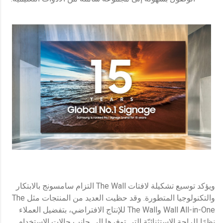
ويؤكد توسيع تشكيلة لافتات The Wall التزام سامسونج بالابتكار
والتكنولوجيا المتطورة. وقد حظيت العديد من المنتجات مثل The
Wall All-in-One وThe Wall للإنتاج الافتراضي، بتفضيل العملاء
نظرًا للراحة الاستثنائيّة التي توفرها إلى جانب حالات الاستخدام