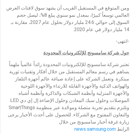
ومن المتوقع في المستقبل القريب أن يشهد سوق لافتات العرض
العالمي توسعاً كبيرًا، بمعدل نمو سنوي يبلغ 8%، ليصل حجم
السوق إلى حوالي 24.6 مليار دولار بحلول عام 2027، مقارنة بـ
14 مليار دولار في عام 2020.
-انتهى-
حول شركة سامسونج للإلكترونيات المحدودة
تعتبر شركة سامسونج للإلكترونيات المحدودة رائداً عالمياً ملهماً
يساهم في رسم معالم المستقبل من خلال أفكار وتقنيات ثورية
مبتكرة. وتعمل الشركة على إعادة صياغة عالم أجهزة التلفاز
والهواتف الذكية والأجهزة القابلة للارتداء والأجهزة اللوحية
والأجهزة المنزلية وأنظمة الشبكات والذاكرة وأنظمة أشباه
الموصلات وحلول سبك المعادن وحلول الإضاءة إل إي دي LED.
وتلتزم بتقديم تجربة متصلة وموحّدة عبر منظومة SmartThings
والتعاون المفتوح مع الشركاء. للحصول على أحدث الأخبار يرجى
زيارة غرفة أخبار سامسونج من خلال
الرابط
news.samsung.com