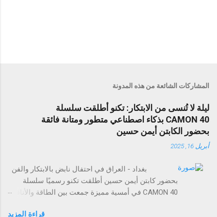
المشاركات الشائعة من هذه المدونة
ليلة لا تُنسى من الابتكار: تكنو أطلقت سلسلة
CAMON 40 بذكاء اصطناعي متطور ومتانة فائقة
بحضور الكابتن أيمن حسين
أبريل 16, 2025
بغداد - العراق في احتفال نابض بالابتكار والفن
بحضور كابتن أيمن حسين أطلقت تكنو رسميًا سلسلة
CAMON 40 في أمسية مميزة جمعت بين الطاقة والأناقة
والتجارب التي لا تُنسى. وقد حضر الحدث عدد من وسائل
قراءة المزيد
الإعلام، والمؤثرين في مجال التقنية، وضيوف مميزون