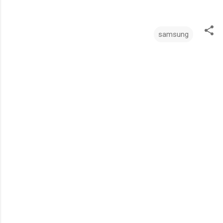
samsung
ت
ع
ل
ي
ق
ا
ت