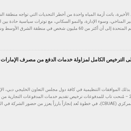
طف عرض المتانة الأنظار، حيث خضع الهاتف لعدد من الاختبارات الواقعية ال
الأخيرة، باتت أزمة المياه واحدة من أخطر التحديات التي تواجه منطقة 
ير المناخي، وسوء الإدارة، والنمو السكاني، مع توترات سياسية حادة بين 
تقارير الأمم المتحدة إلى أن أكثر من 60 مليون شخص في منطقة ال
خ والطلب المتزايد على الغذاء والطاقة. في قلب هذه الأزمة يقع العراق، البلد
واد" بسبب وفرة مياهه وخصوبة أراضيه، لكنه اليوم يواجه تحديات حادة ف
الموارد المائية ال
الترخيص الكامل لمزاولة خدمات الدفع من مصرف الإمارات ال
ًا، بينما سجّلت مستويات المياه خلال العامين الأخيرين انخفاضًا حادًا وغ
لطبيعية فقط. ويُعزى هذا التدني إلى جملة من العوامل، أبرزها بناء عدد من
النهر قرب الحدود مع العراق، ما حدّ من كميات المياه ...
أبريل 2025 – مُنحت تاب للمدفوعات ترخيص تقديم خدمات المدفوعات التجارية م
المتحدة المركزي (CBUAE)، في خطوة تُعد إنجازاً بارزاً يعزز من حضور الشركة
ب للمدفوعات جميع الموافقات التنظيمية والتراخيص المطلوبة في دول مجل
 هذا القطاع الحيوي. ومع استكمال التراخيص في كلٍّ من السعودية، الكو