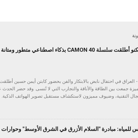
ونة
ليلة لا تُنسى من الابتكار: تكنو أطلقت سلسلة CAMON 40 بذكاء اصطنا
ميزة جمعت بين الطاقة والأناقة والتجارب التي لا تُنسى. وقد حضر الحدث ع
ي والتفاعل الذكي مع الهواتف. وتتميز السلسلة بتقنيات ذكاء اصطناعي قوي
تصنيفي IP مختلفين، بالإضافة إلى ميزة ال
ويل الصور إلى مستندات، والترجمة الفورية، والبحث عبر التحديد الدائري، 
س للمياه: مبادرة "السلام الأزرق في الشرق الأوسط" وحوارات ا