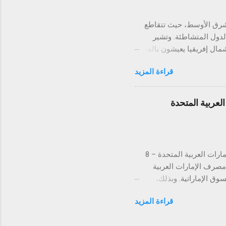
تي أثبت...
الشرق الأوسط، حيث تتقاطع
الدول المتشاطئة. وتشير
شرق الأوسط وشمال إفريقيا يعيشون بالفعل
تحت خط ندرة المياه الشديدة، وسط توقعات بأن يتضاعف الضغط على الموارد المائية بحلول عام 2050 بسبب
قراءة المزيد
 الذي كان يُعرف تاريخيًا
ي ملف المياه. فبحسب وزارة
عراقية، انخفضت تدفقات نهري دجلة والفرات بنسبة تقارب 50% مقارنةً بما كانت عليه قبل نحو
عربية المتحدة
ير مسبوق، لتصل إلى نصف
 السدود الكبرى من قِبل تركيا
لتستكمل بذلك الموافقات التنظيمية في كافة دول مجلس التعاون الخليجي دبي، الإمارات العربية المتحدة – 8
ن مصرف الإمارات العربية
 في السوق الإماراتية. وبذلك،
س التعاون الخليجي. تُعد
قراءة المزيد
الإمارات العربية المتحدة السوق الأكبر إقليمياً في مجال التقنية المالية والمدفوعات، إذ تحتضن 184 شركة
يت، قطر، البحرين، عُمان،