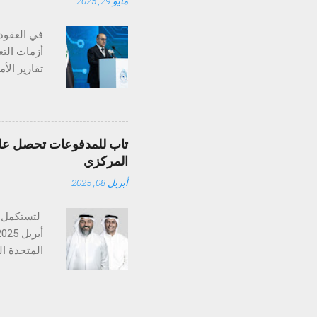
مايو 29, 2025
ولا تُنسى. وقد خ
في العقود 
أزمات التغ
تغير المنا
بـ"أرض الس
تاب للمدفوعات تحصل على 
ثلاثين عام
المركزي
المعدلات ا
أبريل 08, 2025
على أعالي 
تستكمل تا
متخصصة في