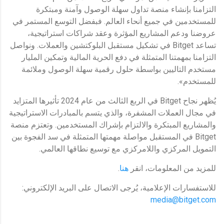
التزامنا بإنشاء منصة تداول سهلة الوصول وآمنة ومبتكرة
للمستخدمين في جميع أنحاء العالم. فبفضل التوسع المستمر في
عروضنا ودعم المشاريع المؤثرة وعقد شراكات استراتيجية،
تساعد Bitget في تشكيل مستقبل البلوكتشين والعملات. ونواصل
التزامنا بمهمتنا المتمثلة في دفع الحرية المالية وتمكين المليار
مستخدم التاليين بواسطة حلول رقمية سهلة الوصول وملائمة
للمستخدم».
يُظهر نجاح Bitget في الربع الثالث من عام 2024 تأثيرها المتزايد
في مجال العملات المشفرة، والذي يتسم بالمبادرات الاستراتيجية
والمشاريع المبتكرة والالتزام بإشراك المستخدمين. وتعتزم منصة
Bitget في المستقبل مواصلة مهمتها المتمثلة في سد الفجوة بين
التمويل المركزي واللامركزي مع توسيع نطاقها العالمي.
للمزيد من المعلومات، انقر
هنا
.
للاستفسارات الإعلامية، يُرجى الاتصال على البريد الإلكتروني:
media@bitget.com