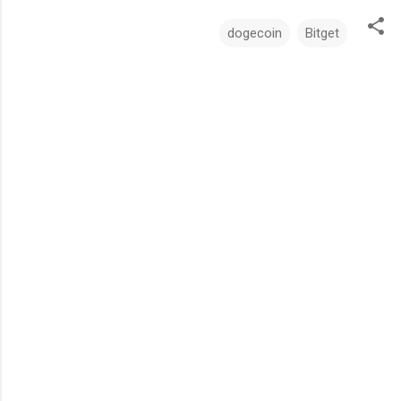
dogecoin
Bitget
ت
ع
ل
ي
ق
ا
ت