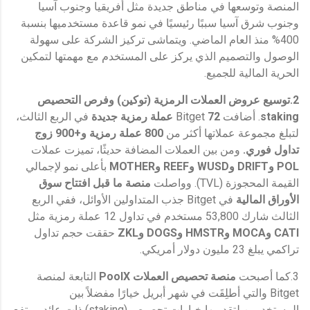
المنصة وتوسعها في مناطق جديدة مثل أفريقيا وجنوب آسيا
وجنوب شرق آسيا سببًا رئيسيًا في نمو قاعدة مستخدميها بنسبة
400% منذ العام الماضي. ويتماشى تركيز الشركة على سهولة
الوصول والتصميم الذي يركز على المستخدم مع مهمتها لتمكين
الحرية المالية للجميع.
2.توسيع عروض العملات الرمزية (
توكين)
وفرص التحصيص
staking
. أضافت Bitget
72 عملة رمزية جديدة
في الربع الثالث،
لتبلغ مجموعة عملاتها أكثر من
800 عملة رمزية و+900 زوج
تداول فوري.
ومن بين العملات المضافة حديثًا، تميزت عملات
POL
و
DRIFT
و
WUSD
و
REEF
و
MOTHER
بأعلى نمو لإجمالي
القيمة المحجوزة (TVL). وواصلت
منصة ما قبل افتتاح سوق
الأوراق المالية
في Bitget جذب المتداولين الأوائل، ففي الربع
الثالث شارك 53,800 مستخدم في تداول 12 عملة رمزية مثل
CATI
و
MOCA
و
HMSTR
و
DOGS
و
ZKL
حققت حجم تداول
تراكمي يبلغ 23 مليون دولار أمريكي.
3.كما أصبحت
منصة تحصيص العملات
PoolX
التابعة لمنصة
Bitget والتي أطلِقَت في شهر أبريل خيارًا مفضلاً بين
المستخدمين لتقديمها خيارات تحصيص (staking) ذات عائد مرتفع.