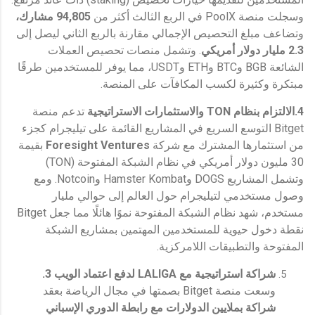
وسجلت منصة PoolX في الربع الثالث أكثر من
94,805 مشارك،
وتضاعف مبلغ التحصيص الإجمالي مقارنة بالربع الثاني ليصل إلى
2.3 مليار دولار أمريكي
. وتشمل منصات تحصيص العملات
الشائعة BGB وBTC وETH وUSDT، مما يوفر للمستخدمين طرقًا
مبتكرة وكثيرة لكسب المكافآت على المنصة.
4.الالتزام بنظام
TON
والاستثمارات الاستراتيجية
تدعم منصة
Bitget التوسع السريع في المشاريع القائمة على تيليجرام كجزء
من استثمارها المشترك مع شركة
Foresight Ventures
بقيمة
30 مليون دولار أمريكي في نظام الشبكة المفتوحة (TON)
وتشمل المشاريع DOGS وHamster Kombat وNotcoin. ومع
وصول مستخدمي لتيليجرام حول العالم إلى حوالي مليار
مستخدم، شهد نظام الشبكة المفتوحة نموًا هائلًا مما جعل Bitget
نقطة دخول حيوية للمستخدمين المهتمين بمشاريع الشبكة
المفتوحة والتطبيقات اللامركزية.
شراكة استراتيجية مع
LALIGA
لدفع اعتماد الويب 3.
وسعت منصة Bitget بصمتها في مجال الرياضة بعقد
شراكة بملايين الدولارات مع رابطة الدوري الإسباني