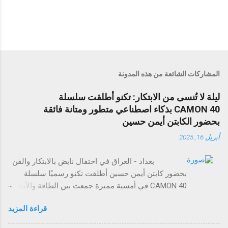
المشاركات الشائعة من هذه المدونة
ليلة لا تُنسى من الابتكار: تكنو أطلقت سلسلة
CAMON 40 بذكاء اصطناعي متطور ومتانة فائقة
بحضور الكابتن أيمن حسين
أبريل 16, 2025
بغداد - العراق في احتفال نابض بالابتكار والفن
بحضور كابتن أيمن حسين أطلقت تكنو رسميًا سلسلة
CAMON 40 في أمسية مميزة جمعت بين الطاقة والأناقة
والتجارب التي لا تُنسى. وقد حضر الحدث عدد من وسائل
قراءة المزيد
الإعلام، والمؤثرين في مجال التقنية، وضيوف مميزون
لاستكشاف مستقبل تصوير الهواتف الذكية. تضم سلسلة