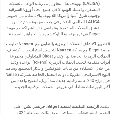
(
LALIGA
)
. ويهدف هذا التعاون إلى زيادة الوعي بالعملات
المشفرة واعتماد
الويب 3
في جميع أنحاء
أوروبا الشرقية
وجنوب شرق آسيا وأمريكا اللاتينية
، والاستفادة من جمهور
LALIGA
العالمي الضخم في جذب مجموعة جديدة من
عشاق العملات المشفرة. وتتماشى هذه الشراكة مع مهمة
Bitget في ترويج تقنية البلوكتشين بين الجماهير العريضة.
6.
تطوير
اكتشاف العملات ال
ر
مزية بالتعاون مع
.
Nansen
تعاونت
منصة Bitget مع شركة
Nansen
لتحسين استراتيجيات اكتشاف
العملات الرمزية الخاصة بها. وتقدم Bitget للمتداولين مجموعة
أدوات متقدمة لتحديد العملات الرمزية (tokens) الواعدة وذلك
من خلال الاستفادة من بيانات البلوكشين وأفكار المجتمع. وساهم
النهج الاستراتيجي مقرونًا بأدوات التحليل الخاصة بشركة Nansen
في إدراج 240 عملة رقمية جديدة منذ أبريل، لتصبح واحدة من
أكثر البورصات نشاطًا في عروض العملات الرقمية الجديدة.
علقت
الرئيسة التنفيذية لمنصة
Bitget
، جريسي تشن،
على
التقرير قائلة: «يعكس نمونا في الربع الثالث من عام 2024