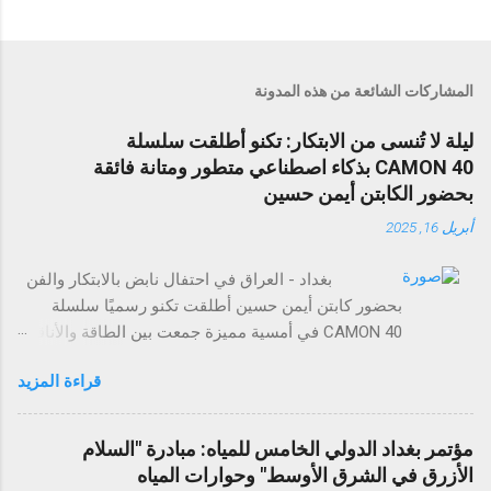
المشاركات الشائعة من هذه المدونة
ليلة لا تُنسى من الابتكار: تكنو أطلقت سلسلة
CAMON 40 بذكاء اصطناعي متطور ومتانة فائقة
بحضور الكابتن أيمن حسين
أبريل 16, 2025
بغداد - العراق في احتفال نابض بالابتكار والفن
بحضور كابتن أيمن حسين أطلقت تكنو رسميًا سلسلة
CAMON 40 في أمسية مميزة جمعت بين الطاقة والأناقة
والتجارب التي لا تُنسى. وقد حضر الحدث عدد من وسائل
قراءة المزيد
الإعلام، والمؤثرين في مجال التقنية، وضيوف مميزون
لاستكشاف مستقبل تصوير الهواتف الذكية. تضم سلسلة
CAMON 40 أربع طرازات: CAMON 40 Premier 5G،
مؤتمر بغداد الدولي الخامس للمياه: مبادرة "السلام
CAMON 40 Pro 5G، CAMON 40 Pro، وCAMON 40،
الأزرق في الشرق الأوسط" وحوارات المياه
وتمثل بداية عصر جديد من الذكاء الاصطناعي والتفاعل