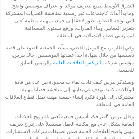
الشرق الأوسط تتمتع بتعريف موحّد أو اعتراف مؤسسي واضح.
وما بدأ آنذاك كاجتماعات غير رسمية لمناقشة التحديات المشتركة
التي تواجه القطاع، تطور لاحقاً إلى جمعية مهنية منظمة تُعنى
بتعزيز المعايير، وبناء القدرات، ورفع مستوى المصداقية
لممارسي قطاع الاتصالات في المنطقة.
وفي إطار برنامج اليوبيل الفضي، تسلّط الجمعية الضوء على قصة
تأسيسها من خلال شهادة أحد أعضائها المؤسسين، جاك بيرس،
مؤسس شركة
ماتريكس للعلاقات العامة
والرئيس السابق
للجمعية.
ويستذكر بيرس كيف قادت لقاءات محدودة بين عدد من قادة
الوكالات، كانت تهدف في بدايتها إلى مناقشة قضايا مهنية
مشتركة، إلى بلورة فكرة إنشاء جمعية مهنية تمثل قطاع العلاقات
العامة في المنطقة.
وقال بيرس: "اقترحتُ تأسيس جمعية تُعنى بالترويج للعلاقات
العامة بشكل عام، مع إمكانية العمل مستقبلاً على إدراج تعريف
مهني واضح للعلاقات العامة ضمن تصنيفات شركات الاستشارات
المعتمدة لدى الدوائر الاقتصادية في دول مجلس التعاون