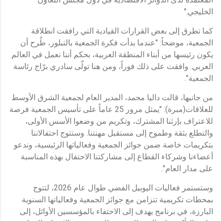
الخليجي."
كما تطرق إلى بعض القرارات القيادية التي رافقت انطلاقة
الجمعية، موضحاً: "عندما بدأت فكرة الجمعية بالتبلور، طُرح أن
يكون رئيسها من أبناء المنطقة العربية، بحكم أننا نعمل في العالم
العربي. وافقت على ذلك فوراً، ومن هنا تولّى سادري برّاج رئاسة
الجمعية".
من جانبها، قالت داليا محمد، المدير العام لجمعية الشرق الأوسط
للعلاقات(مبرة): "يمثل مرور 25 عاماً على تأسيس الجمعية فرصة
للاعتراف بإرثنا المشترك، وتكريم من وضعوا الأسس الأولى،
والتطلع بثقة وطموح إلى مستقبل مهنتنا. وستتوج احتفالاتنا
بتكريمات خاصة ضمن جوائز الجمعية وفعالياتها الرئيسية، وندعو
أعضاءنا وشركاء القطاع إلى مشاركتنا الاحتفال بهذه المناسبة
على مدار العام".
وستستمر فعاليات اليوبيل الفضي طوال عام 2026، لتتوج
بمحطات تكريمية تتزامن مع جوائز الجمعية وفعالياتها السنوية
البارزة، في برنامج يهدف إلى الاحتفاء بالمؤسسين الأوائل، إلى