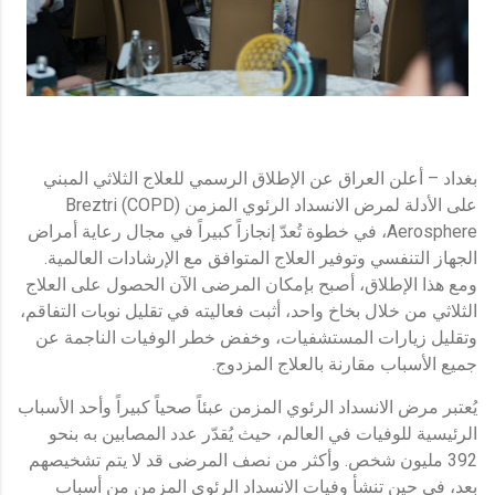
بغداد – أعلن العراق عن الإطلاق الرسمي للعلاج الثلاثي المبني
على الأدلة لمرض الانسداد الرئوي المزمن (COPD) Breztri
Aerosphere، في خطوة تُعدّ إنجازاً كبيراً في مجال رعاية أمراض
الجهاز التنفسي وتوفير العلاج المتوافق مع الإرشادات العالمية.
ومع هذا الإطلاق، أصبح بإمكان المرضى الآن الحصول على العلاج
الثلاثي من خلال بخاخ واحد، أثبت فعاليته في تقليل نوبات التفاقم،
وتقليل زيارات المستشفيات، وخفض خطر الوفيات الناجمة عن
جميع الأسباب مقارنة بالعلاج المزدوج.
يُعتبر مرض الانسداد الرئوي المزمن عبئاً صحياً كبيراً وأحد الأسباب
الرئيسية للوفيات في العالم، حيث يُقدّر عدد المصابين به بنحو
392 مليون شخص. وأكثر من نصف المرضى قد لا يتم تشخيصهم
بعد، في حين تنشأ وفيات الانسداد الرئوي المزمن من أسباب