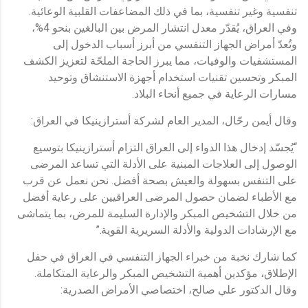
تنفسية وغير تنفسية، بما في ذلك المضاعفات القلبية الوعائية.
وفي العراق، يُقدّر معدل انتشار المرض بين البالغين بنحو 4%،
وتُعدّ أمراض الجهاز التنفسي من أبرز أسباب الدخول إلى
المستشفيات والوفيات، مما يبرز الحاجة الملحّة لتعزيز الكشف
المبكر وتحسين تقنيات استخدام أجهزة الاستنشاق وتوحيد
مسارات الرعاية في جميع أنحاء البلاد.
وقال أيمن رحّال، المدير العام لشركة أسترازينيكا في العراق:
“يُجسّد إدخال هذا الدواء إلى العراق التزام أسترازينيكا بتوسيع
الوصول إلى العلاجات المبنية على الأدلة التي تساعد المرضى
على التنفس بسهولة والعيش بصحة أفضل. نحن نعمل عن قرب
مع الأطباء لضمان حصول المرضى العراقيين على رعاية أفضل
من خلال التشخيص المبكر والإدارة السليمة للمرض، بما يتماشى
مع الإرشادات الدولية والأدلة السريرية القوية.”
كما شارك نخبة من خبراء الجهاز التنفسي في العراق في حفل
الإطلاق، مؤكدين أهمية التشخيص المبكر والرعاية المتكاملة.
وقال الدكتور علي صالح، اختصاصي الأمراض الصدرية: