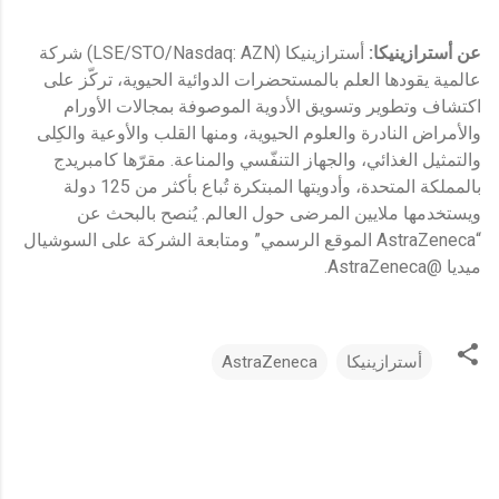
عن أسترازينيكا:
أسترازينيكا (LSE/STO/Nasdaq: AZN) شركة
عالمية يقودها العلم بالمستحضرات الدوائية الحيوية، تركّز على
اكتشاف وتطوير وتسويق الأدوية الموصوفة بمجالات الأورام
والأمراض النادرة والعلوم الحيوية، ومنها القلب والأوعية والكِلى
والتمثيل الغذائي، والجهاز التنفّسي والمناعة. مقرّها كامبريدج
بالمملكة المتحدة، وأدويتها المبتكرة تُباع بأكثر من 125 دولة
ويستخدمها ملايين المرضى حول العالم. يُنصح بالبحث عن
“AstraZeneca الموقع الرسمي” ومتابعة الشركة على السوشيال
ميديا @AstraZeneca.
أسترازينيكا
AstraZeneca
ت
ع
ل