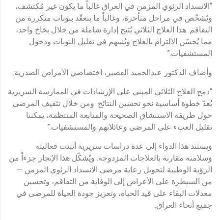
“الانسداد الرئوي المزمن في العراق غالباً ما يكون غير مُكتشف،
ويُشخّص في مراحل متأخرة، وغالباً ما يتعقّد بنوبات متكررة من
التفاقم. هذا العلاج الثلاثي يُتيح إدارة شاملة من خلال بخاخ واحد،
مما يُحسّن الالتزام بالعلاج ويُسهم في تقليل النوبات ودخول
المستشفيات.”
وأضاف الدكتور عبدالحميد القصير، اختصاصي الأمراض الصدرية:
“دمج العلاج الثلاثي المبني على الإرشادات في الممارسة السريرية
يُعدّ خطوة أساسية نحو تحسين النتائج. ومن خلال تثقيف المرضى
حول طريقة الاستنشاق الصحيحة والمتابعة المنتظمة، يمكننا
تقليل العبء على المرضى وعائلاتهم والمستشفيات.”
ويستند هذا الدواء إلى عدة دراسات سريرية أثبتت فعاليته
وسلامته مقارنة بالعلاجات المزدوجة. ويُشكّل هذا الإنجاز جزءاً من
الرؤية الوطنية لتحويل رعاية مرضى الانسداد الرئوي المزمن —
من السيطرة على الأعراض إلى الوقاية من التفاقم، وتحسين
معدلات البقاء على قيد الحياة، وتعزيز جودة الحياة للمرضى في
جميع أنحاء العراق.