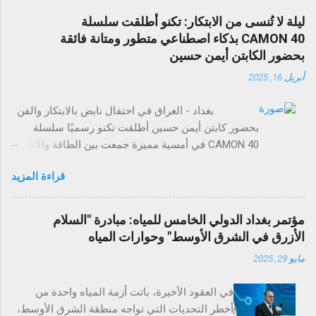
ليلة لا تُنسى من الابتكار: تكنو أطلقت سلسلة
CAMON 40 بذكاء اصطناعي متطور ومتانة فائقة
بحضور الكابتن أيمن حسين
أبريل 16, 2025
بغداد - العراق في احتفال نابض بالابتكار والفن
بحضور كابتن أيمن حسين أطلقت تكنو رسميًا سلسلة
CAMON 40 في أمسية مميزة جمعت بين الطاقة والأناقة
والتجارب التي لا تُنسى. وقد حضر الحدث عدد من وسائل
قراءة المزيد
الإعلام، والمؤثرين في مجال التقنية، وضيوف مميزون
لاستكشاف مستقبل تصوير الهواتف الذكية. تضم سلسلة
CAMON 40 أربع طرازات: CAMON 40 Premier 5G،
مؤتمر بغداد الدولي الخامس للمياه: مبادرة "السلام
CAMON 40 Pro 5G، CAMON 40 Pro، وCAMON 40،
الأزرق في الشرق الأوسط" وحوارات المياه
وتمثل بداية عصر جديد من الذكاء الاصطناعي والتفاعل
مايو 29, 2025
الذكي مع الهواتف. وتتميز السلسلة بتقنيات ذكاء
اصطناعي قوية، وتصميم عالي المتانة مع تصنيفي IP
في العقود الأخيرة، باتت أزمة المياه واحدة من
مختلفين، بالإضافة إلى ميزة الكاميرا الفريدة Auto Flash
أخطر التحديات التي تواجه منطقة الشرق الأوسط،
Snap التي تلتقط اللحظات السريعة بدقة مذهلة. ومع