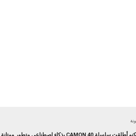
ونة
ليلة لا تُنسى من الابتكار: تكنو أطلقت سلسلة CAMON 40 بذكاء اصطنا