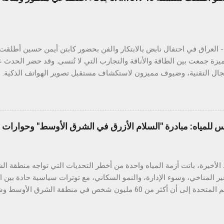
ميزة جمعت بين الطاقة والأناقة والتجارب التي لا تُنسى. وقد حضر الحدث ع
ي والتفاعل الذكي مع الهواتف. وتتميز السلسلة بتقنيات ذكاء اصطناعي قوي
تصنيفي IP مختلفين، بالإضافة إلى ميزة ال
ويل الصور إلى مستندات، والترجمة الفورية، والبحث عبر التحديد الدائري، 
س للمياه: مبادرة "السلام الأزرق في الشرق الأوسط" وحوارات ا
طف عرض المتانة الأنظار، حيث خضع الهاتف لعدد من الاختبارات الواقعية ال
الأخيرة، باتت أزمة المياه واحدة من أخطر التحديات التي تواجه منطقة 
ير المناخي، وسوء الإدارة، والنمو السكاني، مع توترات سياسية حادة بين 
تقارير الأمم المتحدة إلى أن أكثر من 60 مليون شخص في منطقة ال
خ والطلب المتزايد على الغذاء والطاقة. في قلب هذه الأزمة يقع العراق، البلد