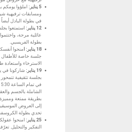
5 يناير:
املؤوا يومكم ب
ومسابقات ترفيهية شيق
في بطولة البادل أيضاٌ
12 يناير:
استمتعوا بجلسة
عائلية مرحة، واختتمو
بطولة الفريسبي.
18 يناير: ا
منحوا أنفسك
جلسة خاصة للأطفال تمن
الاسترخاء واستعادة طا
19 يناير:
شاركونا في يو
ف
الشاملة بالجسم والعقل
بطريقة ممتعة ومميزة. 
إلى العروض الموسيقية 
تحدي بطولة الكروسفت، 
25 يناير:
امنحوا عقولك
التفكير والتحليل. تعر