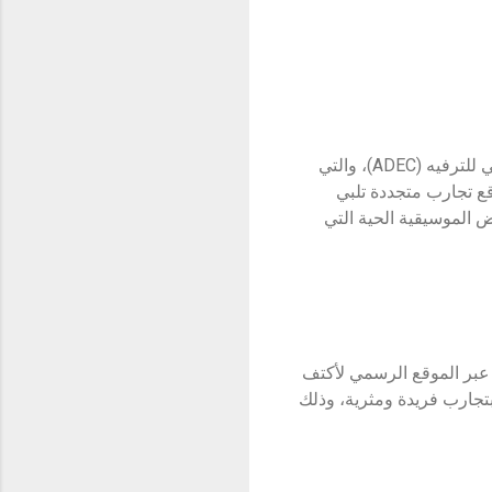
تُقام جميع فعاليات "نحن أكتف" في أكتف جزيرة الماريه، أحد المواقع المميزة والتابعة لشركة أبوظبي للترفيه (ADEC)، والتي
قع تجارب متجددة تلبي
ض الموسيقية الحية التي
عبر الموقع الرسمي لأكتف
 بتجارب فريدة ومثرية، وذلك