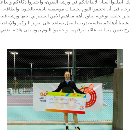
ذلك، أطلقوا العنان لإبداعاتكم في ورشة الفنون، واختبروا ذكاءكم وإبدا
مرحة، قبل أن تختتموا اليوم بجلسات موسيقية نابضة بالحيوية والطاقة.
ناير بجلسة توعوية تتناول أهم مفاهيم الأمن السيبراني، تليها ورشة فني
 تنشيط أذهانكم بجلسة تدريب للعقل تساعد على تعزيز التركيز والإنتاجية.
رح ضمن مسابقة عائلية ترفيهية، واختتموا اليوم بموسيقى هادئة تضفي