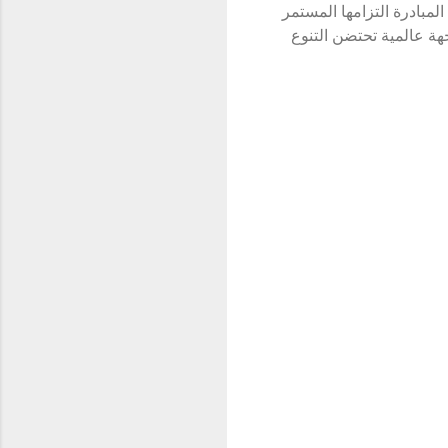
بية. وتؤكد شركة أبوظبي للترفيه (ADEC) من خلال هذه المبادرة التزامها المستمر
هة عالمية تحتضن التنوع