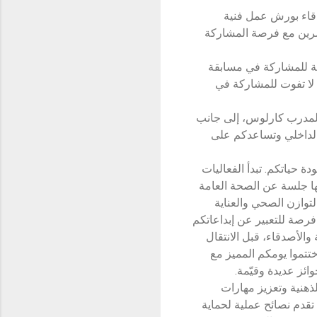
دقاء بورش عمل فنية
ضرين مع فرصة المشاركة
ئلة للمشاركة في مسابقة
 لا تفوت للمشاركة في
لمدرب كارلوس، إلى جانب
 الداخلي وتساعدكم على
 حياتكم. تبدأ الفعاليات
التغذية الصحية، والتي ستُقام عند الساعة 4:30 عصراً. تليها جلسة عن الصحة العامة
يق التوازن الصحي والعناية
فرصة للتعبير عن إبداعاتكم
والأصدقاء، قبل الانتقال
تتموا يومكم المميز مع
ئز عديدة وقيّمة.
هنية وتعزيز مهارات
تقدم نصائح عملية لحماية