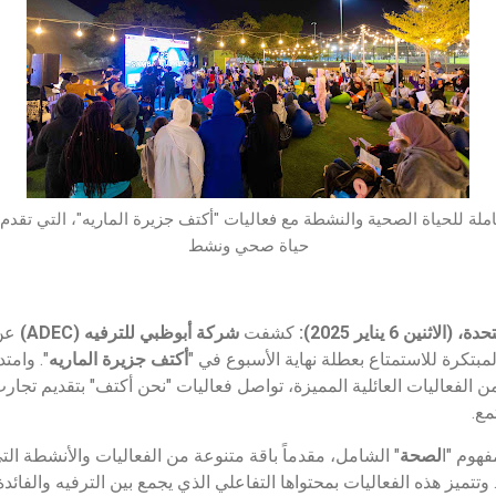
م 2025 برؤية متكاملة للحياة الصحية والنشطة مع فعاليات "أكتف جزيرة الماريه"، الت
حياة صحي ونشط
حدة، (
الاثنين 6 يناير 2025
):
كشفت
شركة أبوظبي للترفيه
(ADEC)
عن 
لمبتكرة للاستمتاع بعطلة نهاية الأسبوع في "
أكتف جزيرة الماريه
". وامتد
 الفعاليات العائلية المميزة، تواصل فعاليات "نحن أكتف" بتقديم تجارب
مع.
فهوم "ا
لصحة
" الشامل، مقدماً باقة متنوعة من الفعاليات والأنشطة ال
 وتتميز هذه الفعاليات بمحتواها التفاعلي الذي يجمع بين الترفيه والفائدة