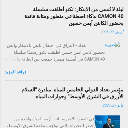
ليلة لا تُنسى من الابتكار: تكنو أطلقت سلسلة
CAMON 40 بذكاء اصطناعي متطور ومتانة فائقة
بحضور الكابتن أيمن حسين
أبريل 16, 2025
بغداد - العراق في احتفال نابض بالابتكار والفن
بحضور كابتن أيمن حسين أطلقت تكنو رسميًا سلسلة
CAMON 40 في أمسية مميزة جمعت بين الطاقة والأناقة
والتجارب التي لا تُنسى. وقد حضر الحدث عدد من وسائل
قراءة المزيد
الإعلام، والمؤثرين في مجال التقنية، وضيوف مميزون
لاستكشاف مستقبل تصوير الهواتف الذكية. تضم سلسلة
CAMON 40 أربع طرازات: CAMON 40 Premier 5G،
مؤتمر بغداد الدولي الخامس للمياه: مبادرة "السلام
CAMON 40 Pro 5G، CAMON 40 Pro، وCAMON 40،
الأزرق في الشرق الأوسط" وحوارات المياه
وتمثل بداية عصر جديد من الذكاء الاصطناعي والتفاعل
مايو 29, 2025
الذكي مع الهواتف. وتتميز السلسلة بتقنيات ذكاء
اصطناعي قوية، وتصميم عالي المتانة مع تصنيفي IP
في العقود الأخيرة، باتت أزمة المياه واحدة من
مختلفين، بالإضافة إلى ميزة الكاميرا الفريدة Auto Flash
أخطر التحديات التي تواجه منطقة الشرق الأوسط،
Snap التي تلتقط اللحظات السريعة بدقة مذهلة. ومع