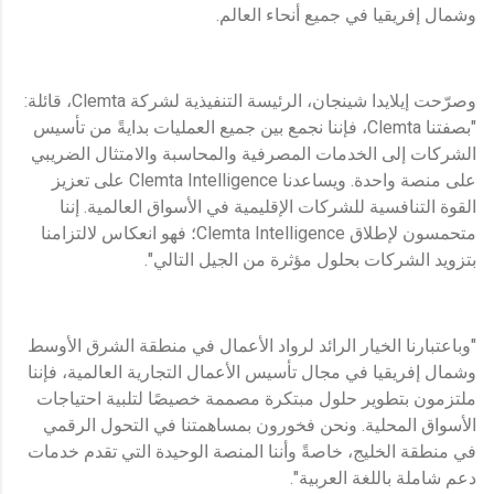
وشمال إفريقيا في جميع أنحاء العالم.
وصرّحت إيلايدا شينجان، الرئيسة التنفيذية لشركة Clemta، قائلة:
"بصفتنا Clemta، فإننا نجمع بين جميع العمليات بدايةً من تأسيس
الشركات إلى الخدمات المصرفية والمحاسبة والامتثال الضريبي
على منصة واحدة. ويساعدنا Clemta Intelligence على تعزيز
القوة التنافسية للشركات الإقليمية في الأسواق العالمية. إننا
متحمسون لإطلاق Clemta Intelligence؛ فهو انعكاس لالتزامنا
بتزويد الشركات بحلول مؤثرة من الجيل التالي".
"وباعتبارنا الخيار الرائد لرواد الأعمال في منطقة الشرق الأوسط
وشمال إفريقيا في مجال تأسيس الأعمال التجارية العالمية، فإننا
ملتزمون بتطوير حلول مبتكرة مصممة خصيصًا لتلبية احتياجات
الأسواق المحلية. ونحن فخورون بمساهمتنا في التحول الرقمي
في منطقة الخليج، خاصةً وأننا المنصة الوحيدة التي تقدم خدمات
دعم شاملة باللغة العربية".