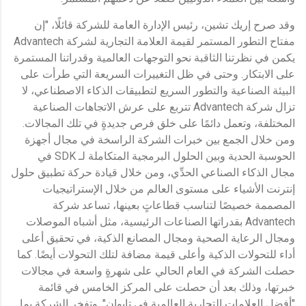
وقد صرح إريك تشين، رئيس الإدارة العامة للشركة قائلًا، "إن
مفتاح التطور المستمر لقيمة العلامة التجارية لشركة Advantech
يكمن في نظرتنا الثاقبة نحو التوجهات العالمية وقدراتنا المستمرة
على الابتكار. وحتى في ظل التغييرات السريعة التي طرأت على
البيئة الصناعية والتطور السريع لتطبيقات الذكاء الاصطناعي، لا
تزال شركة Advantech تتربع على عرش الاتجاهات الصناعية
المختلفة، وتعمل دائمًا على خلق فرص جديدةٍ في تلك المجالات.
ومن خلال الجمع بين خبرات الشركة الراسخة في مجال أجهزة
الحوسبة الحدية وبين الحلول البرمجية المتكاملة لـ SDK في
مجال الذكاء الصناعي الحدِّي، ومن خلال قيادة حركة تطبيق حلول
إنترنت الأشياء على مستوى العالم من خلال الإستراتيجيات
المصممة خصيصًا لتناسب قطاعاتٍ بعينها، تساعد شركة
Advantech بقدراتها الصناعات الرئيسية، مثل أشباه الموصلات
ومجال الرعاية الصحية ومجال المصانع الذكية، في تحقيق أعلى
أداء للتحولات الذكية وأعلى قيمة مضافة لتلك التحولات أيضًا. كما
حصلت الشركة في العام الحالي على شهرةٍ واسعة في مجالات
خبرتها، وذلك بعد أن حصلت على المركز الخامس في قائمة
"أفضل العلامات التجارية العالمية في تايوان". وتفخر الشركة بما