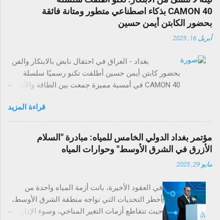
CAMON 40 بذكاء اصطناعي متطور ومتانة فائقة
بحضور الكابتن أيمن حسين
أبريل 16, 2025
بغداد - العراق في احتفال نابض بالابتكار والفن
بحضور كابتن أيمن حسين أطلقت تكنو رسميًا سلسلة
CAMON 40 في أمسية مميزة جمعت بين الطاقة والأناقة
والتجارب التي لا تُنسى. وقد حضر الحدث عدد من وسائل
قراءة المزيد
الإعلام، والمؤثرين في مجال التقنية، وضيوف مميزون
لاستكشاف مستقبل تصوير الهواتف الذكية. تضم سلسلة
CAMON 40 أربع طرازات: CAMON 40 Premier 5G،
مؤتمر بغداد الدولي الخامس للمياه: مبادرة "السلام
CAMON 40 Pro 5G، CAMON 40 Pro، وCAMON 40،
الأزرق في الشرق الأوسط" وحوارات المياه
وتمثل بداية عصر جديد من الذكاء الاصطناعي والتفاعل
مايو 29, 2025
الذكي مع الهواتف. وتتميز السلسلة بتقنيات ذكاء
اصطناعي قوية، وتصميم عالي المتانة مع تصنيفي IP
في العقود الأخيرة، باتت أزمة المياه واحدة من
مختلفين، بالإضافة إلى ميزة الكاميرا الفريدة Auto Flash
أخطر التحديات التي تواجه منطقة الشرق الأوسط،
Snap التي تلتقط اللحظات السريعة بدقة مذهلة. ومع
حيث تتقاطع أزمات التغير المناخي، وسوء الإدارة،
ميزات مثل تحويل الصور إلى مستندات، والترجمة