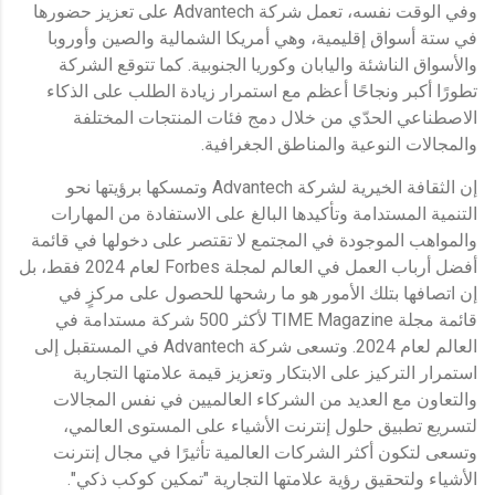
وفي الوقت نفسه، تعمل شركة Advantech على تعزيز حضورها
في ستة أسواق إقليمية، وهي أمريكا الشمالية والصين وأوروبا
والأسواق الناشئة واليابان وكوريا الجنوبية. كما تتوقع الشركة
تطورًا أكبر ونجاحًا أعظم مع استمرار زيادة الطلب على الذكاء
الاصطناعي الحدّي من خلال دمج فئات المنتجات المختلفة
والمجالات النوعية والمناطق الجغرافية.
إن الثقافة الخيرية لشركة Advantech وتمسكها برؤيتها نحو
التنمية المستدامة وتأكيدها البالغ على الاستفادة من المهارات
والمواهب الموجودة في المجتمع لا تقتصر على دخولها في قائمة
أفضل أرباب العمل في العالم لمجلة Forbes لعام 2024 فقط، بل
إن اتصافها بتلك الأمور هو ما رشحها للحصول على مركزٍ في
قائمة مجلة TIME Magazine لأكثر 500 شركة مستدامة في
العالم لعام 2024. وتسعى شركة Advantech في المستقبل إلى
استمرار التركيز على الابتكار وتعزيز قيمة علامتها التجارية
والتعاون مع العديد من الشركاء العالميين في نفس المجالات
لتسريع تطبيق حلول إنترنت الأشياء على المستوى العالمي،
وتسعى لتكون أكثر الشركات العالمية تأثيرًا في مجال إنترنت
الأشياء ولتحقيق رؤية علامتها التجارية "تمكين كوكب ذكي".