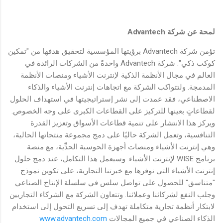
لمحة عن شركة
Advantech
تؤمن شركة Advantech برؤيتها المؤسسية لتحقيق هدفها من "تمكين
كوكب ذكي". شركة Advantech واحدةً من الشركات الرائدة في
العالم في مجال الأنظمة الذكية لإنترنت الأشياء ومنصات الأنظمة
المدمجة. ولتتواكب الشركة مع اتجاهات إنترنت الأشياء والذكاء
الاصطناعي، فقد عمدت إلى نشر إستراتيجيتها في استهداف الحلول
لقطاعاتٍ بعينها للتركيز على القطاعات الكبرى على وجه الخصوص.
ويركز هذا الانتشار على تنمية قطاعات الأسواق وتعزيز القدرة
التنافسية، وتعمل الشركة حاليًا على دمج مجموعة منتجاتها الحالية،
وهي إنترنت الأشياء ومنصات أجهزة الحوسبة الحدِّية، مع منصة
برنامج WISE لإنترنت الأشياء. وسيعمل هذا التكامل، عند دمج حلول
إنترنت الأشياء التي نوفرها مع خبرتنا التجارية، على تكوين نموذج
"متناسق" للحصول على تواصل سلس في سلسلة الإنتاج الصناعي
وجلب النفع لشركائنا وعملائنا. وتتعاون الشركة مع الشركاء التجاريين
لابتكار أنظمة تجارية متكاملة تهدف إلى تسريع التحول إلى استخدام
الذكاء الصناعي في جميع المجالات
www.advantech.com