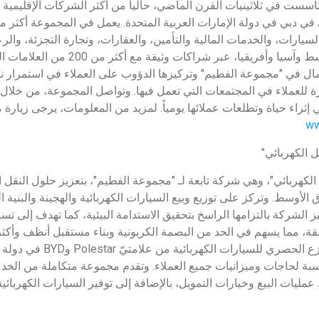
تأسست في ثلاثينيات القرن الماضي، حالياً من أكثر الشركات الإقليمية ا
يارات، والخدمات المالية والتأمين، والعقارات، وتجارة التجزئة، والر
من 20 دولة في الشرق الأوسط وآسيا وأفريقيا، 
عمال في "مجموعة الفطيم" وتركيزها الدؤوب على العملاء في استمرار نم
يرة للعملاء في المجتمعات التي تعمل فيها. وتواصل المجموعة، من خلال 
ي إثراء حياة وتطلعات عملائها يومياً. لمزيد من المعلومات، يرجى زيارة 
ww
 الكهربائي"
لكهربائي"، وهي شركة تابعة لـ "مجموعة الفطيم"، بتعزيز حلول النقل 
الأوسط. وتركز على توزيع وبيع السيارات الكهربائية والهجينة والبنية ا
ز الشركة بالتزامها الراسخ بتحقيق الاستدامة البيئية، كما تهدف إلى تس
طقة، مما يسهم في الحد من البصمة الكربونية وبناء مستقبل أنظف وأكثر ا
الفطيم للنقل الكهربائي الموزع الحصر
بة لحاجات وميزانيات جميع العملاء. وتقدم مجموعة متكاملة من الخد
مليات البيع وخيارات التمويل، بالإضافة إلى توفير السيارات الكهربائية