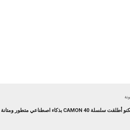
ونة
ليلة لا تُنسى من الابتكار: تكنو أطلقت سلسلة CAMON 40 بذكاء اصطنا