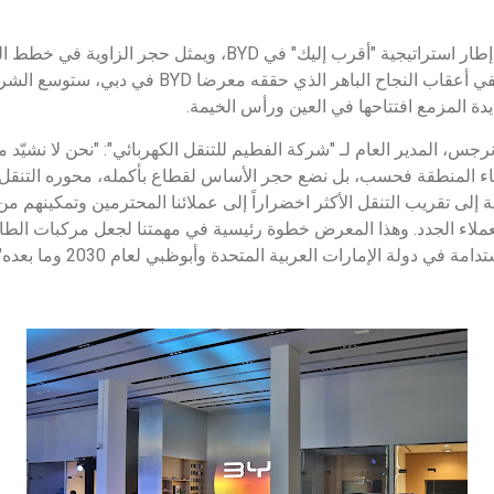
كما يأتي المعرض الجديد في إطار استراتيجية "أقرب إليك" في BYD، وي
"الفطيم للتنقل الكهربائي". ففي أعقاب النجاح الباهر ال
يدة المزمع افتتاحها في العين ورأس الخيمة.
س، المدير العام لـ "شركة الفطيم للتنقل الكهربائي": "نحن لا نشيّد 
اء المنطقة فحسب، بل نضع حجر الأساس لقطاع بأكمله، محوره التنقل 
 إلى تقريب التنقل الأكثر اخضراراً إلى عملائنا المحترمين وتمكينهم م
لاء الجدد. وهذا المعرض خطوة رئيسية في مهمتنا لجعل مركبات الطاق
 في دولة الإمارات العربية المتحدة وأبوظبي لعام 2030 وما بعده".