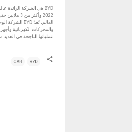
2022 وأكثر م
العالم، تُعدّ D
والمحركات الكهربائية وأجهزة
عملياتها الناجحة في العديد من
CAR
BYD
ت
ع
ل
ي
ق
ا
ت