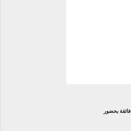
عي متطور ومتانة فائقة بحضور