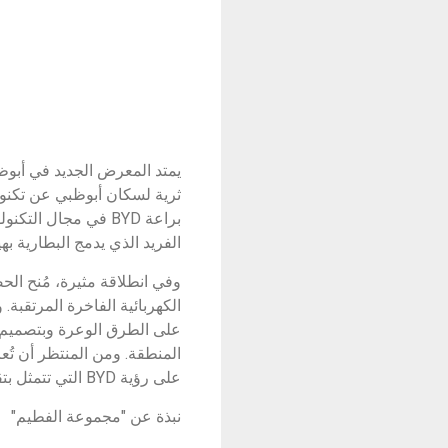
الفريد الذي يدمج البطارية به
على رؤية BYD التي تتمثل بتقديم المركبات الكهربائية والهجينة التي تلبي أذواق جميع السائقين.
نبذة عن "مجموعة الفطيم"