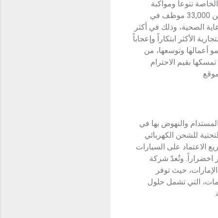
لخاصة تنوعاً ومواكبة
للتطور، ويقع مقرها الرئيسي في دبي في دولة الإمارات العربية المتحدة. يعمل في المجموعة أكثر من 33,000 موظف في
عاية الصحية، وذلك في أكثر
عبر شراكات وثيقة مع أكثر من 200 من العلامات التجارية الأكثر ابتكاراً وإعجاباً
و أعمالها وتوسعها، من
تمسكها بقيم الاحترام
موقع
المستدام والنهوض بها في
لتحتية للشحن الكهربائي
ريع الاعتماد على السيارات
خضراراً. وتُعدّ شركة
ي للسيارات الكهربائية من علامتيّ Polestar وBYD في دولة الإمارات، حيث توفر
مات، التي تشمل حلول
.