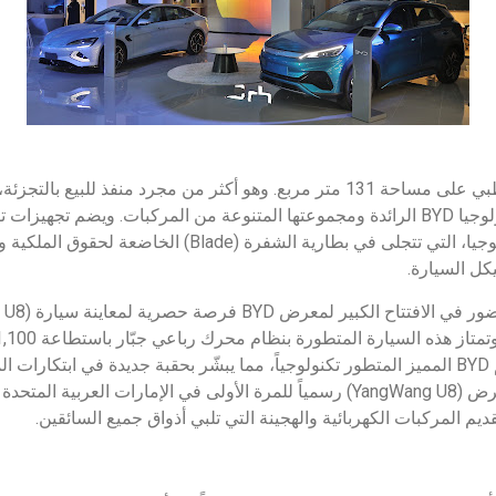
يمتد المعرض الجديد في أبوظبي على مساحة 131 متر مربع. وهو أكثر من مجرد منفذ 
ثرية لسكان أبوظبي عن تكنولوجيا BYD الرائدة ومجموعتها المتنوعة من المركبات. ويضم 
يكل السيارة.
على الطرق الوعرة وبتصميم BYD المميز المتطور تكنولوجياً، مما يبشّر بحقبة جديدة في ابت