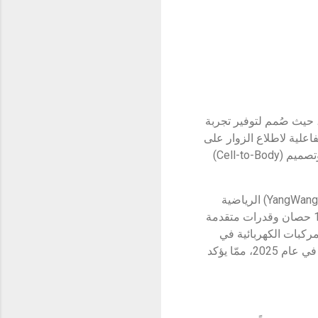
للبيع بالتجزئة، حيث صُمم لتوفير تجربة
تجهيزات تفاعلية لاطلاع الزوار على
براعة BYD في مجال التكنولوجيا، التي تتجلى في بطارية الشفرة (Blade) الخاضعة لحقوق الملكية وتصميم (Cell-to-Body)
وفي انطلاقة مثيرة، مُنح الحضور في الافتتاح الكبير لمعرض BYD فرصة حصرية لمعاينة سيارة (YangWang U8) الرياضية
الكهربائية الفاخرة المرتقبة. وتمتاز هذه السيارة المتطورة بنظام محرك رباعي جبّار باستطاعة 1,100 حصان وقدرات متقدمة
كارات المركبات الكهربائية في
المنطقة. ومن المنتظر أن تُعرض (YangWang U8) رسمياً للمرة الأولى في الإمارات العربية المتحدة في عام 2025، ممّا يؤكد