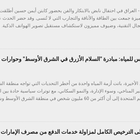
ميزة جمعت بين الطاقة والأناقة والتجارب التي لا تُنسى. وقد حضر الحدث ع
ي والتفاعل الذكي مع الهواتف. وتتميز السلسلة بتقنيات ذكاء اصطناعي قوي
تصنيفي IP مختلفين، بالإضافة إلى ميزة ال
ويل الصور إلى مستندات، والترجمة الفورية، والبحث عبر التحديد الدائري، 
س للمياه: مبادرة "السلام الأزرق في الشرق الأوسط" وحوارات ا
طف عرض المتانة الأنظار، حيث خضع الهاتف لعدد من الاختبارات الواقعية ال
الأخيرة، باتت أزمة المياه واحدة من أخطر التحديات التي تواجه منطقة 
ير المناخي، وسوء الإدارة، والنمو السكاني، مع توترات سياسية حادة بين 
تقارير الأمم المتحدة إلى أن أكثر من 60 مليون شخص في منطقة ال
خ والطلب المتزايد على الغذاء والطاقة. في قلب هذه الأزمة يقع العراق، البلد
واد" بسبب وفرة مياهه وخصوبة أراضيه، لكنه اليوم يواجه تحديات حادة ف
الموارد المائية ال
الترخيص الكامل لمزاولة خدمات الدفع من مصرف الإمارات ال
ًا، بينما سجّلت مستويات المياه خلال العامين الأخيرين انخفاضًا حادًا وغ