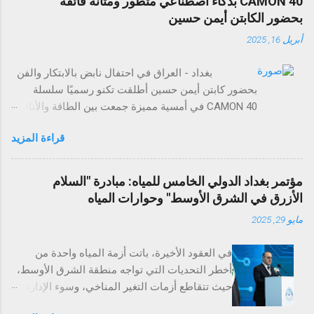
CAMON 40 بذكاء اصطناعي متطور ومتانة فائقة
بحضور الكابتن أيمن حسين
أبريل 16, 2025
بغداد - العراق في احتفال نابض بالابتكار والفن
بحضور كابتن أيمن حسين أطلقت تكنو رسميًا سلسلة
CAMON 40 في أمسية مميزة جمعت بين الطاقة والأناقة
والتجارب التي لا تُنسى. وقد حضر الحدث عدد من وسائل
قراءة المزيد
الإعلام، والمؤثرين في مجال التقنية، وضيوف مميزون
لاستكشاف مستقبل تصوير الهواتف الذكية. تضم سلسلة
CAMON 40 أربع طرازات: CAMON 40 Premier 5G،
مؤتمر بغداد الدولي الخامس للمياه: مبادرة "السلام
CAMON 40 Pro 5G، CAMON 40 Pro، وCAMON 40،
الأزرق في الشرق الأوسط" وحوارات المياه
وتمثل بداية عصر جديد من الذكاء الاصطناعي والتفاعل
مايو 29, 2025
الذكي مع الهواتف. وتتميز السلسلة بتقنيات ذكاء
اصطناعي قوية، وتصميم عالي المتانة مع تصنيفي IP
في العقود الأخيرة، باتت أزمة المياه واحدة من
مختلفين، بالإضافة إلى ميزة الكاميرا الفريدة Auto Flash
أخطر التحديات التي تواجه منطقة الشرق الأوسط،
Snap التي تلتقط اللحظات السريعة بدقة مذهلة. ومع
حيث تتقاطع أزمات التغير المناخي، وسوء الإدارة،
ميزات مثل تحويل الصور إلى مستندات، والترجمة
والنمو السكاني، مع توترات سياسية حادة بين الدول
الفورية، والبحث عبر التحديد الدائري، تؤكد تكنو التزامها