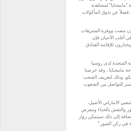
احة "مانيجنايا" لمشاهدة
 فضلاً عن تذوق المأكولات
قرون مضت ووفرة المتنزهات
في أغلب الأحيان فإن
ات إلى العاصمة بمفردهم (34.2 بالمئة) أو أزواجاً (23.8 بالمئة) ويختارون للإقامة الفنادق
ة المتحدة لدى روسيا
حة مانيجنايا ، وقد حرصنا
وسكو، وذلك لتعريف الشعب
 جسر للتواصل بين الشعوب
شعبي الاماراتي الأصيل،
ر والنقش بالحناء ومعرض
لإضافة إلى ذلك سيتمكن زوار
ة في ركن الصور."