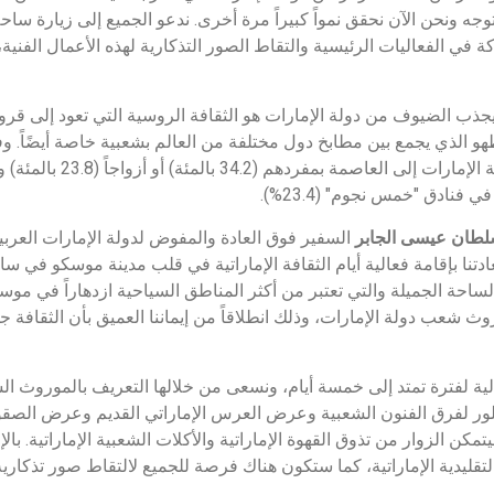
ستمر هذا التوجه ونحن الآن نحقق نمواً كبيراً مرة أخرى. ندعو الجميع إلى زيارة س
في الفعاليات الرئيسية والتقاط الصور التذكارية لهذه الأعمال الفنية،
ما يجذب الضيوف من دولة الإمارات هو الثقافة الروسية التي تعود إلى 
و الذي يجمع بين مطابخ دول مختلفة من العالم بشعبية خاصة أيضًاً. و
المسافرين يحضرون من دولة الإمار
فنادق "خمس نجوم" (23.4%).
لطان عيسى الجابر
السفير فوق العادة والمفوض لدولة الإمارات العربي
عادتنا بإقامة فعالية أيام الثقافة الإماراتية في قلب مدينة موسكو في سا
لساحة الجميلة والتي تعتبر من أكثر المناطق السياحية ازدهاراً في م
ث شعب دولة الإمارات، وذلك انطلاقاً من إيماننا العميق بأن الثقافة
عالية لفترة تمتد إلى خمسة أيام، ونسعى من خلالها التعريف بالموروث ال
ر لفرق الفنون الشعبية وعرض العرس الإماراتي القديم وعرض الصقو
كن الزوار من تذوق القهوة الإماراتية والأكلات الشعبية الإماراتية. با
لتقليدية الإماراتية، كما ستكون هناك فرصة للجميع لالتقاط صور تذكاري