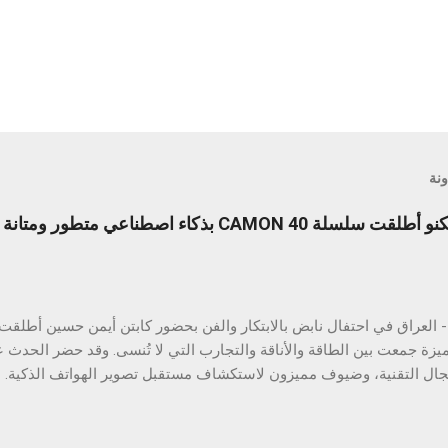
ونة
ليلة لا تُنسى من الابتكار: تكنو أطلقت سلسلة CAMON 40 بذكاء اصطنا
ميزة جمعت بين الطاقة والأناقة والتجارب التي لا تُنسى. وقد حضر الحدث ع
ي والتفاعل الذكي مع الهواتف. وتتميز السلسلة بتقنيات ذكاء اصطناعي قوي
تصنيفي IP مختلفين، بالإضافة إلى ميزة ال