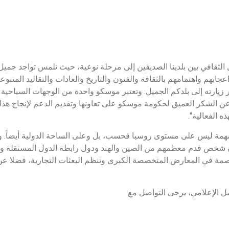
دل الثقافي بين بلدينا الصديقين إلى مرحلة نوعية، حيث نلمس تواجد جمي
اعجابهم واهتمامهم بالثقافة والفنون والتاريخ والعادات والتقاليد المت
 زيارته إلى بلدكم الجميل. وتعتبر موسكو واحدة من الوجهات السياحية ال
 عن الشكر العميق لحكومة موسكو على تعاونها وتقديم الدعم لإنجاح هذا
ه الفعالية".
مة ليس على مستوى روسيا فحسب، بل وعلى الساحة الدولية أيضاً. وبل
2023 نحو 2.3 مليون شخص قدم معظمهم من الصين والهند ودول رابطة الدول المستقل
اصمة في المعارض المتخصصة الكبرى وتنظم البعثات التجارية، فضلا عن 
ل الإعلامي، يرجى التواصل مع: