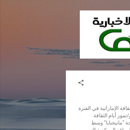
قافة الإماراتية في الفترة
يو/حزيران و 2 يوليو/تموز أيام الثقافة
 "مانيجنايا" وسط
مواقع المركزية التي