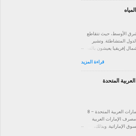
تؤكد تكنو التزامها بتقديم
لمياه
تجربة ذكية وعملية في الحياة اليومية. شهدت الليلة عرضًا متسلسلًا لميزات سلسلة CAMON 40، بأكثر الطرق تميزًا
تي أثبت...
الشرق الأوسط، حيث تتقاطع
الدول المتشاطئة. وتشير
شرق الأوسط وشمال إفريقيا يعيشون بالفعل
تحت خط ندرة المياه الشديدة، وسط توقعات بأن يتضاعف الضغط على الموارد المائية بحلول عام 2050 بسبب
قراءة المزيد
 الذي كان يُعرف تاريخيًا
ي ملف المياه. فبحسب وزارة
عراقية، انخفضت تدفقات نهري دجلة والفرات بنسبة تقارب 50% مقارنةً بما كانت عليه قبل نحو
عربية المتحدة
ير مسبوق، لتصل إلى نصف
 السدود الكبرى من قِبل تركيا
لتستكمل بذلك الموافقات التنظيمية في كافة دول مجلس التعاون الخليجي دبي، الإمارات العربية المتحدة – 8
ن مصرف الإمارات العربية
 في السوق الإماراتية. وبذلك،
س التعاون الخليجي. تُعد