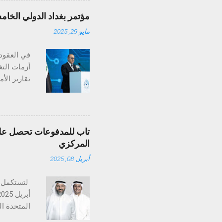
ومع ميزات مثل تح
مؤتمر بغداد الدولي الخام
مايو 29, 2025
ولا تُنسى. وقد خ
في العقود 
أزمات التغ
تغير المنا
بـ"أرض الس
تاب للمدفوعات تحصل على 
ثلاثين عام
المركزي
المعدلات ا
أبريل 08, 2025
على أعالي 
تستكمل تا