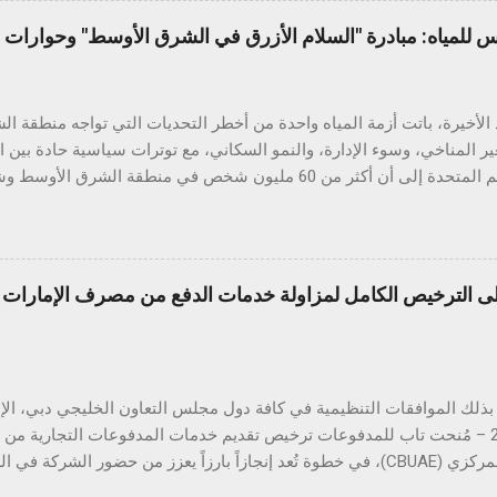
ويل الصور إلى مستندات، والترجمة الفورية، والبحث عبر التحديد الدائري، 
س للمياه: مبادرة "السلام الأزرق في الشرق الأوسط" وحوارات ا
طف عرض المتانة الأنظار، حيث خضع الهاتف لعدد من الاختبارات الواقعية ال
الأخيرة، باتت أزمة المياه واحدة من أخطر التحديات التي تواجه منطقة 
ير المناخي، وسوء الإدارة، والنمو السكاني، مع توترات سياسية حادة بين 
تقارير الأمم المتحدة إلى أن أكثر من 60 مليون شخص في منطقة ال
خ والطلب المتزايد على الغذاء والطاقة. في قلب هذه الأزمة يقع العراق، البلد
واد" بسبب وفرة مياهه وخصوبة أراضيه، لكنه اليوم يواجه تحديات حادة ف
الموارد المائية ال
الترخيص الكامل لمزاولة خدمات الدفع من مصرف الإمارات ال
ًا، بينما سجّلت مستويات المياه خلال العامين الأخيرين انخفاضًا حادًا وغ
لطبيعية فقط. ويُعزى هذا التدني إلى جملة من العوامل، أبرزها بناء عدد من
النهر قرب الحدود مع العراق، ما حدّ من كميات المياه ...
أبريل 2025 – مُنحت تاب للمدفوعات ترخيص تقديم خدمات المدفوعات التجارية م
المتحدة المركزي (CBUAE)، في خطوة تُعد إنجازاً بارزاً يعزز من حضور الشركة
ب للمدفوعات جميع الموافقات التنظيمية والتراخيص المطلوبة في دول مجل