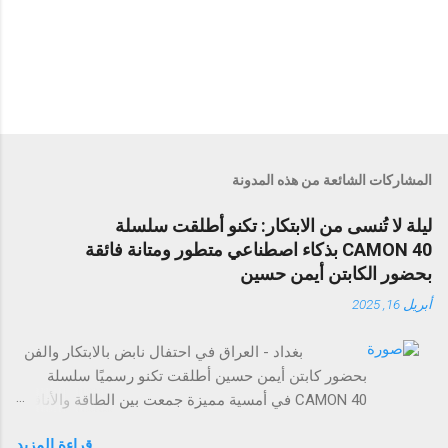
المشاركات الشائعة من هذه المدونة
ليلة لا تُنسى من الابتكار: تكنو أطلقت سلسلة
CAMON 40 بذكاء اصطناعي متطور ومتانة فائقة
بحضور الكابتن أيمن حسين
أبريل 16, 2025
بغداد - العراق في احتفال نابض بالابتكار والفن
بحضور كابتن أيمن حسين أطلقت تكنو رسميًا سلسلة
CAMON 40 في أمسية مميزة جمعت بين الطاقة والأناقة
والتجارب التي لا تُنسى. وقد حضر الحدث عدد من وسائل
قراءة المزيد
الإعلام، والمؤثرين في مجال التقنية، وضيوف مميزون