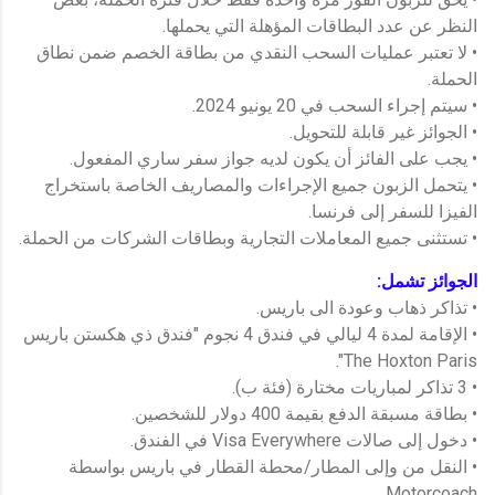
النظر عن عدد البطاقات المؤهلة التي يحملها.
• لا تعتبر عمليات السحب النقدي من بطاقة الخصم ضمن نطاق
الحملة.
• سيتم إجراء السحب في 20 يونيو 2024.
• الجوائز غير قابلة للتحويل.
• يجب على الفائز أن يكون لديه جواز سفر ساري المفعول.
• يتحمل الزبون جميع الإجراءات والمصاريف الخاصة باستخراج
الفيزا للسفر إلى فرنسا.
• تستثنى جميع المعاملات التجارية وبطاقات الشركات من الحملة.
الجوائز تشمل:
• تذاكر ذهاب وعودة الى باريس.
• الإقامة لمدة 4 ليالي في فندق 4 نجوم "فندق ذي هكستن باريس
The Hoxton Paris".
• 3 تذاكر لمباريات مختارة (فئة ب).
• بطاقة مسبقة الدفع بقيمة 400 دولار للشخصين.
• دخول إلى صالات Visa Everywhere في الفندق.
• النقل من وإلى المطار/محطة القطار في باريس بواسطة
Motorcoach.