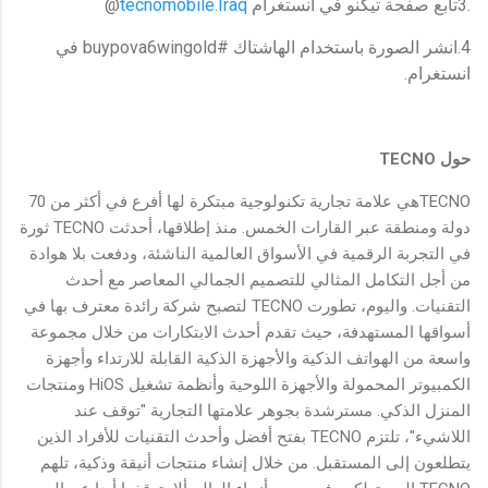
.3تابع صفحة تيكنو في انستغرام
tecnomobile.Iraq
@
4.انشر الصورة باستخدام الهاشتاك #buypova6wingold في
انستغرام.
حول
TECNO
TECNOهي علامة تجارية تكنولوجية مبتكرة لها أفرع في أكثر من 70
دولة ومنطقة عبر القارات الخمس. منذ إطلاقها، أحدثت TECNO ثورة
في التجربة الرقمية في الأسواق العالمية الناشئة، ودفعت بلا هوادة
من أجل التكامل المثالي للتصميم الجمالي المعاصر مع أحدث
التقنيات. واليوم، تطورت TECNO لتصبح شركة رائدة معترف بها في
أسواقها المستهدفة، حيث تقدم أحدث الابتكارات من خلال مجموعة
واسعة من الهواتف الذكية والأجهزة الذكية القابلة للارتداء وأجهزة
الكمبيوتر المحمولة والأجهزة اللوحية وأنظمة تشغيل HiOS ومنتجات
المنزل الذكي. مسترشدة بجوهر علامتها التجارية "توقف عند
اللاشيء"، تلتزم TECNO بفتح أفضل وأحدث التقنيات للأفراد الذين
يتطلعون إلى المستقبل. من خلال إنشاء منتجات أنيقة وذكية، تلهم