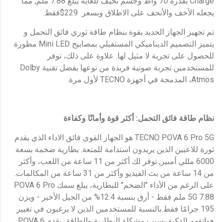
Charge بقدرة 70 واط وجسم نحيف للغاية يبلغ 7.88 ملم, مما
يجعله الأخف والأنحف على الاطلاق وبسعر 229$فقط.
تم تجهيز الجهاز الجديد بقوة بنظام طاقة ثوري فائق التحمل و
يتميز التصميم الديناميكي المستقبلي بمصابيح Mini LED مطورة
للحصول على تجربة لا مثيل لها. علاوة على ذلك، توفر
للمستخدمين تجربة صوتية فريدة من نوعها بفضل تقنية Dolby
Atmos، المدمجة في أجهزة TECNO لأول مرة.
نظام طاقة فائق التحمل: أكثر قوة وأمانًا وكفاءة
TECNO POVA 6 Pro 5G هو الجهاز القوي فائق الاداء الذي يقدم
ثورة للاعبين الذين يريدون استدامة للمتعة. بطارية ضخمة بسعة
6000 مللي أمبير, توفر لك أكثر من 11 ساعة من اللعب، وأكثر
من 14 ساعة من بث الفيديو وأكثر من 31 ساعة من المكالمات.
على الرغم من الأداء "الضخم" للبطارية، يبلغ سمك POVA 6 Pro
5G 7.88 ملم فقط - أرق بنسبة 12.4% من الجيل الأخير - ويزن
195 جرامًا فقط.بالنسبة للمستخدمين الذين لا يرغبون في تغيير
هواتفهم الذكية بسبب مشكلة البطارية والطاقة، يقدم POVA 6