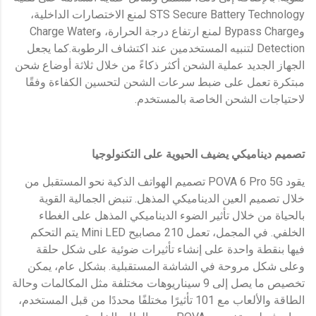
STS Secure Battery Technology لمنع الاختصارات الداخلية،
وBypass Charge لمنع ارتفاع درجة الحرارة، وCharge Water
Detection لتنبيه المستخدمين عند اكتشاف الرطوبة.كما يجعل
الجهاز الجديد عملية الشحن أكثر ذكاءً من خلال ثلاثة أوضاع شحن
مبتكرة تعمل على ضبط سرعات الشحن لتحسين الكفاءة وفقًا
لاحتياجات الشحن الخاصة بالمستخدم.
تصميم ديناميكي يضيف الحيوية على التكنولوجيا
يقود POVA 6 Pro 5G تصميم الهواتف الذكية نحو المستقبل من
خلال تصميم العين الديناميكي المذهل. تنبض الجمالية القوية
بالحياة من خلال تأثير الضوء الديناميكي المذهل على الغطاء
الخلفي. في المجمل، تعمل 210 مصابيح Mini LED يتم التحكم
فيها بنقطة واحدة على إنشاء تأثيرات ضوئية على شكل حلقة
وعلى شكل مروحة في الشاشة المستقبلية. بشكل عام، يمكن
تخصيص ما يصل إلى 9 سيناريوهات مختلفة مثل المكالمات وحالة
الطاقة والألعاب مع 101 تأثيرًا مختلفًا محددًا من قبل المستخدم،