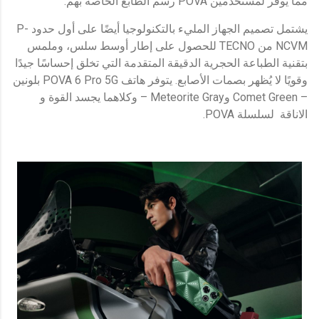
مما يوفر لمستخدمين POVA رسم الطابع الخاصة بهم.
يشتمل تصميم الجهاز المليء بالتكنولوجيا أيضًا على أول حدود P-
NCVM من TECNO للحصول على إطار أوسط سلس، وملمس
بتقنية الطباعة الحجرية الدقيقة المتقدمة التي تخلق إحساسًا جيدًا
وقويًا لا يُظهر بصمات الأصابع. يتوفر هاتف POVA 6 Pro 5G بلونين
– Comet Green وMeteorite Gray – وكلاهما يجسد القوة و
الاناقة لسلسلة POVA.