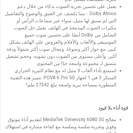
يعمل على تحسين تجربة الصوت بذكاء من خلال دعم
Dolby Atmos - مما يكشف عن العمق والوضوح والتفاصيل
التي لم يسبق لها مثيل، سواء عبر سماعات الرأس أو
مكبرات الصوت المدمجة في الهاتف. يعمل حل الصوت
الشامل من Dolby أيضًا على تحسين صوت جميع
الموسيقى والألعاب والأفلام والعروض على الهاتف بشكل
كبير، مع حوار أكثر وضوحًا، ومجال صوت أكثر شمولاً ودقة
أكبر، وأعلى مستوى من الصوت دون تشويه، وحجم تشغيل
متسق لـ مجموعة واسعة جدًا من المحتوى.
استمتع بأداء ألعاب لا مثيل له مع نظام التبريد الحراري
المبتكر 3 في 1 لجهاز POVA 6 Pro 5G. تتميز هذه التقنية
المتطورة بمساحة تبريد واسعة تبلغ 27342 ملم².
قوة أداء بلا قيود
معالج MediaTek Dimensity 6080 5G لتقديم أداء موثوق
وقوي وتجربة سلسة وسلسة مع كفاءة ممتازة في استهلاك