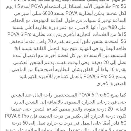
Pro 5G حلاً طويل الأمد. استنادًا إلى استخدام POVA لمدة 1.5 يوم
لكل شحنة، يمكن لبطارية POVA بسعة 6000 مللي أمبير في
الساعة توفير 6 سنوات من حلول الطاقة الموثوقة، مع الحفاظ
على 80% من أدائها الأصلي، مع عمر دورة بطارية أعلى بنسبة
15% من العلامات التجارية الأخرى.يتم دعم بطارية POVA 6 Pro
5G الضخمة بشحن فائق السرعة بقدرة 70 واط،. عندما تنخفض
طاقة البطارية في النهاية، تتيح قوة التحمل الفائقة بنسبة 1%
للمستخدمين الاستفادة من كل لحظة أخيرة، مع الاتصال لمدة
تصل إلى 20 دقيقة. وفي الوقت نفسه، يدعم الشحن العكسي
بقدرة 10 واط أن القلق بشأن البطارية أصبح شيئًا من الماضي،
يسمح POVA 6 Pro 5G بالعمل كشاحن للأجهزة الكهربائية
الصغيرة الأخرى.
كما يمنح POVA 6 Pro 5G المستخدمين راحة البال عند الشحن
حتى في درجات الحرارة القصوى. بالإضافة إلى الشحن البارد
للغاية -20 درجة مئوية، والذي يضمن كفاءة الشحن حتى عندما
تكون درجة الحرارة أقل بكثير من درجة التجمد، فإن POVA 6 Pro
5G قادر أيضًا على العمل في درجات حرارة تصل إلى 60 درجة
مئوية. بالإضافة إلى ذلك، تشتمل وسائل حماية السلامة على تقنية