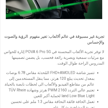
تجربة غير مسبوقة في عالم ألالعاب: تغير مفهوم الرؤية والصوت
والإحساس
لا توفر تجربة الألعاب المحسنة في POVA 6 Pro 5G إثارة للحواس
مع مرئيات سمعية وبصرية رائعة فحسب، بل يضمن تصميمها
المدروس الراحة طوال الوقت.
تتميز شاشة FHD+AMOLED المُحدثة مقاس 6.78 بوصات
بمعدل تحديث يبلغ 120 هرتز، مما ينقل المستخدمين إلى
عالم من مقاطع الفيديو والألعاب الى لحظات نابضة بالحياة.
تعتيم عالي التردد PWM 2160 هرتز وشهادة TÜV Rhein
land Low Blue Light لحماية أكبر للعين.
تعمل الحافة فائقة النحافة مقاس 1.3 ملم على تحسين
تجربة المشاهدة بشكل عام.