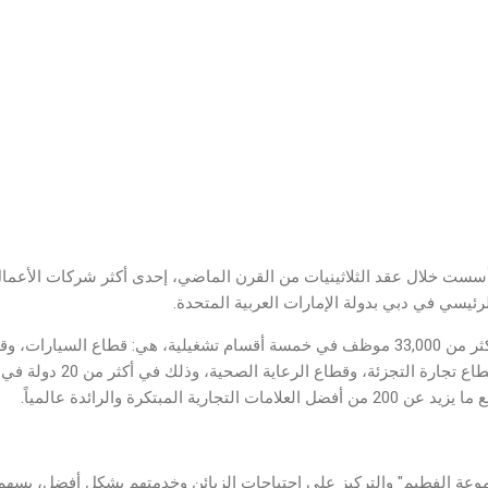
سست خلال عقد الثلاثينيات من القرن الماضي، إحدى أكثر شركات الأعمال الع
لرئيسي في دبي بدولة الإمارات العربية المتحدة.
يعمل في "مجموعة الفطيم" أكثر من 33,000 موظف في خمسة أقسام تشغيلية، هي: قطاع الس
والتأمين، وقطاع العقارات، وقطاع تج
رية المبتكرة والرائدة عالمياً.
موعة الفطيم" والتركيز على احتياجات الزبائن وخدمتهم بشكل أفضل، يسه