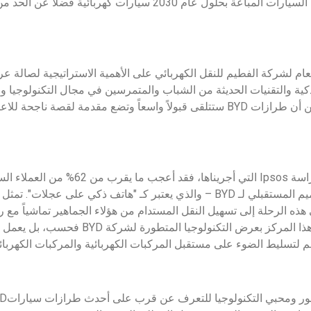
التي تستهدف أن تكون نصف السيارات المباعة بحلول عام 2030 سيارات كه
لذكية والتقنيات الحديثة من الشباب والمتمرسين في مجال التكنولوجيا 
المتبني الأول، نحن واثقون من أن طرازات BYD ستتلقى قبولاً واسعاً وتضع مقدمة 
وأضاف نرجيس أنه "وفقًا لدراسة Ipsos التي أجريناها،
 الرحلة إلى تسهيل النقل المستدام من هؤلاء الجماهير تماشياً مع رؤ
السعودية 2030. لا يسمح لنا هذا المركز بعرض ا
م لتسليط الضوء على مستقبل المركبات الكهربائية والمركبات الكهربائية