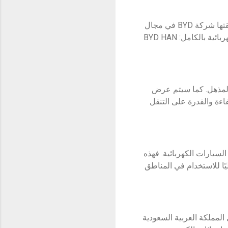
وتسلط صالة العرض التي تقع في قلب منطقة الغدير بالرياض الضوء على أحدث التطورات التي حققتها شركة BYD في مجال
تكنولوجيا السيارات الكهربائية والهجينة، حيث يتيح المعرض للجمهور الكريم استكشاف ثلاثة نماذج كهربائية بالكامل: BYD HAN
 المذهل. كما سيتم عرض
يوفر مزيجًا مثاليًا من الكفاءة والقدرة على التنقل
رون في الانتقال إلى السيارات الكهربائية. فهذه
ا خيارًا مثاليًا للاستخدام في المناطق
ة "الفطيم" العريقة والرائدة في مجال النقل في المنطقة، تماشياً مع رؤية 2030 في المملكة العربية السعودية