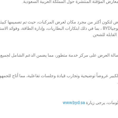
المعارض المؤقتة المنتشرة حول المملكة العربية السعودية.
 لتكون أكثر من مجرد مكان لعرض المركبات، حيث تم تصميمها كبيئة ت
من خلالها التعرف على تكنولوجياBYD ، بما في ذلك ابتكارات البطاريات، وإدارة الطاقة، وف
 القابلة للشحن.
الة العرض على مركز خدمة متطور، مما يضمن الدعم الشامل لجميع عملا
الكبير عروضاً توضيحية وتجارب قيادة وجلسات تفاعلية، مما أتاح للجمهو
ومات، يرجى زيارة
www.byd.sa