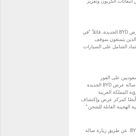
ربائية فضلاً عن الحد من انبعاثات الكربون وتعزيز
وأكد حسن نرجيس، المدير العام لشركة الفطيم للنقل الكهربائي على الأهمية الاستراتيجية لصالة عرض BYD الجديدة، قائلاً: "في
والذين يتمتعون بموقف
لقصة ناجحة للاعتماد الشامل على السيارات
 فقد أعجب ما يقرب من 62% من العملاء السعوديين على الفور
بالتكنولوجيا المتقدمة والتصميم المستقبلي لـ BYD – والذي يعتبر كـ "هاتف ذكي على عجلات". تمثل صالة عرض BYD الجديدة
ية المملكة العربية
لتكنولوجيا المتطورة لشركة BYD فحسب، بل يعمل أيضًا كمركز عرض وإكتشاف
 الهجينة القابلة للشحن."
واختتم نرجيس بدعوته للجمهور ومحبي التكنولوجيا للتعرف عن قرب على أحدث طرازات سياراتBYD عن طريق زيارة صالة