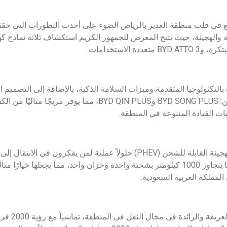
التكنولوجيا المتقدمة وميزات السلامة الذكية، بالإضافة إلى التصميم
سيارتين هجينتين قابلة للشحن: BYD SONG PLUS وBYD QIN PLUS، مما 
ت القيادة المتنوعة في المنطقة.
وتوفر السيارات الكهربائية الهجينة القابلة للشحن (PHEV) حلولاً عملية لمن يفك
السيارات توفر نطاقًا مشتركًا يتجاوز 1000 كيلومتر بشحنة واحدة وخزان واحد، مما يجعله
لمملكة العربية السعودية.
ويأتي توجه شرك