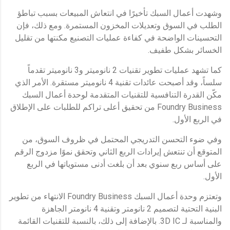
وشهدت أعمال السبك تأخيرًا في انتعاش المبيعات بسبب تباطؤ
الطلب في السوق وتعديلات المخزون المستمرة. ومع ذلك، فإن
التحسينات الواضحة في كفاءة عمليات التصنيع مكنتها من تقليل
الخسائر بشكل طفيف.
كما تشهد عمليات تطوير تقنيات 2 نانوميتر و3 نانوميتر تقدماً
سلساً، وقد أصبحت عائدات تقنية 4 نانوميتر مستقرة. الأمر الذي
مكّن القدرة التنافسية للتقنيات المتقدمة لوحدة أعمال السبك
Foundry Business من تحقيق أعلى تراكم للطلبات على الإطلاق
في الربع الأول.
وفي ضوء التحسن التدريجي المحتمل في ظروف السوق، من
المتوقع أن تنتعش إيرادات الربع الثاني وتحقق نموًا مزدوج الرقم
على أساس ربع سنوي بعد أن بلغت أدنى مستوياتها في الربع
الأول.
وتعتزم وحدة أعمال السبك Foundry Business الانتهاء من تطوير
البنية التحتية لتصميم 2 نانومتر وتقنية 4 نانومتر الجاهزة
والمناسبة لـ 3D IC. بالإضافة إلى ذلك، بالنسبة للتقنيات القائمة