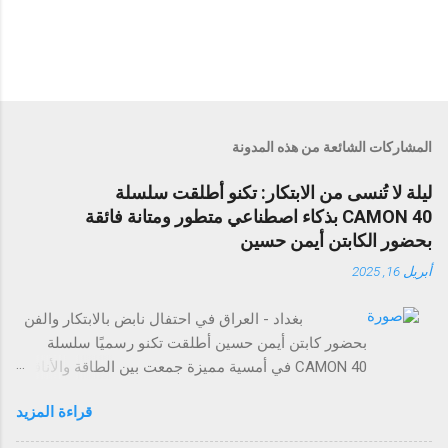
المشاركات الشائعة من هذه المدونة
ليلة لا تُنسى من الابتكار: تكنو أطلقت سلسلة
CAMON 40 بذكاء اصطناعي متطور ومتانة فائقة
بحضور الكابتن أيمن حسين
أبريل 16, 2025
بغداد - العراق في احتفال نابض بالابتكار والفن
بحضور كابتن أيمن حسين أطلقت تكنو رسميًا سلسلة
CAMON 40 في أمسية مميزة جمعت بين الطاقة والأناقة
والتجارب التي لا تُنسى. وقد حضر الحدث عدد من وسائل
قراءة المزيد
الإعلام، والمؤثرين في مجال التقنية، وضيوف مميزون
لاستكشاف مستقبل تصوير الهواتف الذكية. تضم سلسلة