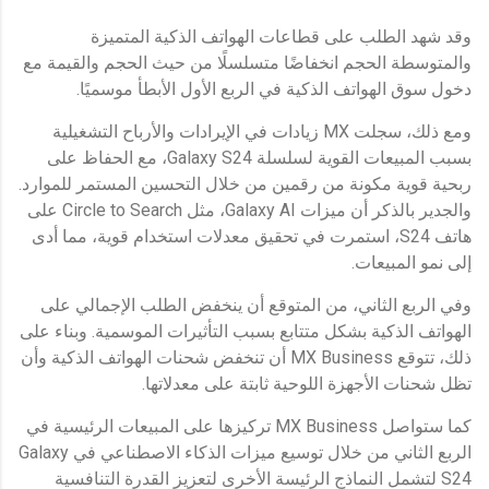
وقد شهد الطلب على قطاعات الهواتف الذكية المتميزة
والمتوسطة الحجم انخفاضًا متسلسلًا من حيث الحجم والقيمة مع
دخول سوق الهواتف الذكية في الربع الأول الأبطأ موسميًا.
ومع ذلك، سجلت MX زيادات في الإيرادات والأرباح التشغيلية
بسبب المبيعات القوية لسلسلة Galaxy S24، مع الحفاظ على
ربحية قوية مكونة من رقمين من خلال التحسين المستمر للموارد.
والجدير بالذكر أن ميزات Galaxy AI، مثل Circle to Search على
هاتف S24، استمرت في تحقيق معدلات استخدام قوية، مما أدى
إلى نمو المبيعات.
وفي الربع الثاني، من المتوقع أن ينخفض الطلب الإجمالي على
الهواتف الذكية بشكل متتابع بسبب التأثيرات الموسمية. وبناء على
ذلك، تتوقع MX Business أن تنخفض شحنات الهواتف الذكية وأن
تظل شحنات الأجهزة اللوحية ثابتة على معدلاتها.
كما ستواصل MX Business تركيزها على المبيعات الرئيسية في
الربع الثاني من خلال توسيع ميزات الذكاء الاصطناعي في Galaxy
S24 لتشمل النماذج الرئيسة الأخرى لتعزيز القدرة التنافسية