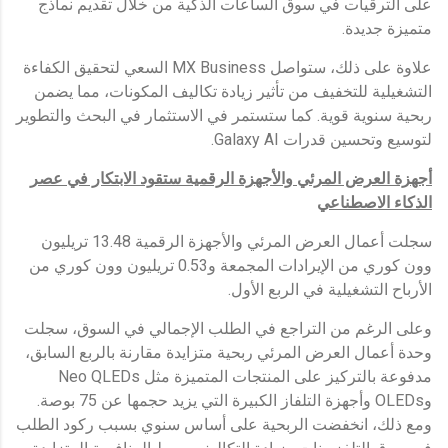
على الترقيات في سوق الساعات الذكية من خلال تقديم نماذج
متميزة جديدة.
علاوة على ذلك، ستواصل MX Business السعي لتحقيق الكفاءة
التشغيلية للتخفيف من تأثير زيادة تكاليف المكونات، مما يضمن
ربحية سنوية قوية. كما ستستمر في الاستثمار في البحث والتطوير
لتوسيع وتحسين قدرات Galaxy AI.
أجهزة العرض المرئي والأجهزة الرقمية ستقود الابتكار في عصر
الذكاء الاصطناعي
سجلت أعمال العرض المرئي والأجهزة الرقمية 13.48 تريليون
وون كوري من الإيرادات المجمعة و0.53 تريليون وون كوري من
الأرباح التشغيلية في الربع الأول.
وعلى الرغم من التراجع في الطلب الإجمالي في السوق، سجلت
وحدة أعمال العرض المرئي ربحية متزايدة مقارنة بالربع السابق،
مدفوعة بالتركيز على المنتجات المتميزة مثل Neo QLEDs
وOLEDs وأجهزة التلفاز الكبيرة التي يزيد حجمها عن 75 بوصة.
ومع ذلك، انخفضت الربحية على أساس سنوي بسبب ركود الطلب