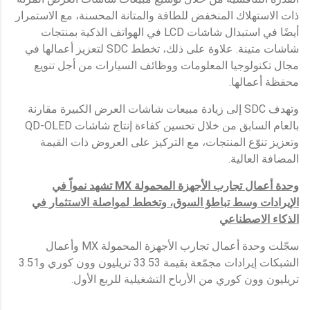
ذات الاستهلاك المنخفض للطاقة والمتانة المحسنة، مع الاستمرار
أيضًا في استبدال شاشات LCD في الهواتف الذكية بمنتجات
شاشات متينة. علاوة على ذلك، تخطط SDC لتعزيز أعمالها في
مجال تكنولوجيا المعلومات ووظائف السيارات من أجل تنويع
محفظة أعمالها.
وتهدف SDC إلى زيادة مبيعات شاشات العرض الكبيرة مقارنة
بالعام السابق من خلال تحسين كفاءة إنتاج شاشات QD-OLED
وتعزيز تنوّع المنتجات، مع التركيز على العروض ذات القيمة
المضافة العالية.
وحدة أعمال تجارب الأجهزة المحمولة
MX
تشهد نمواً في
الإيرادات
وسط تباطؤ السوق، وتخطط لمواصلة الاستثمار في
الذكاء الاصطناعي
سجّلت وحدة أعمال تجارب الأجهزة المحمولة MX وأعمال
الشبكات إيرادات مجمّعة بقيمة 33.53 تريليون وون كوري و3.51
تريليون وون كوري من الأرباح التشغيلية للربع الأول.