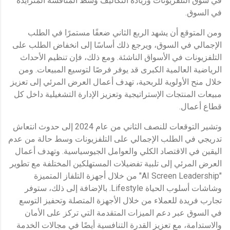
في سوق التلفزيونات وزيادة التكاليف وسط المنافسة المتزايدة
في السوق.
ومن المتوقع أن يشهد الربع الثاني ضعفًا مستمرًا في الطلب
الإجمالي في السوق، ويرجع ذلك أساسًا إلى انخفاض الطلب على
التلفزيونات في الأسواق الناشئة. ومع ذلك، فإن تنظيم الأحداث
الرياضية العالمية الكبرى قد يوفر فرصًا لتوسيع المبيعات. ومن
خلال منح الأولوية للربحية، تهدف أعمال العرض المرئي إلى تعزيز
مبيعات المنتجات الإستراتيجية وتعزيز الإدارة التشغيلية داخل كل
قطاع أعمال.
وتشير التوقعات للنصف الثاني من عام 2024 إلى حدوث انتعاش
تدريجي في الطلب الإجمالي على التلفزيونات وسط حالة من عدم
اليقين في الاقتصاد الكلي والعوامل الجيوسياسية. وتهدف أعمال
العرض المرئي إلى تلبية تفضيلات المستهلكين المختلفة مع تطوير
"AI Screen Leadership" من خلال أجهزة التلفاز المتميزة
وشاشات أسلوب الحياة Lifestyle. بالإضافة إلى ذلك، ستوفر
تجارب فريدة للعملاء من خلال الأجهزة المتصلة وتحفيز التوسع
في السوق عبر دعم الميزات المتقدمة التي تركز على الأمان
والاستدامة، مع تعزيز القدرة التنافسية أيضًا في مجالات الخدمة