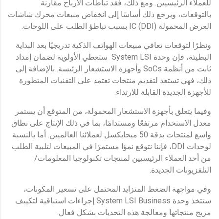
للعملاء الرئيسيين. ومع ذلك، فقد تباطأت الأرباح مقارنة
بالتوقعات، ويرجع ذلك أساسًا إلى انخفاض مبيعات محرك شاشات
العرض المحمولة IC (DDI) بسبب تباطؤ الطلب على اللوحات.
ونظرًا لتوقعات تعافي مبيعات الهواتف الذكية تدريجيًا بعد البداية
البطيئة، فإن وحدة System LSI ستعطي الأولوية لضمان إمداد
ثابت من أنظمة SoCs وأجهزة الاستشعار الرئيسة. بالإضافة إلى
ذلك، فهي تستعد لتقديم منتجات تعتمد على التقنيات المتطورة
للأجهزة الجديدة القابلة للارتداء.
وفيما يتعلق بأجهزة الاستشعار المحمولة، من المتوقع أن يستمر
معدل الاستخدام مرتفعًا ومستدامًا، بما في ذلك الإنتاج على نطاق
واسع لمنتجات بدقة 50 ميجابكسل لعملائنا العالميين. أما بالنسبة
لوحدات DDI، فإننا نتوقع نموًا مستمرًا في المبيعات لتلبية الطلب
من أحد العملاء الرئيسيين لمنتجات تكنولوجيا المعلومات/
التلفزيونات الجديدة.
وفي مواجهة الضغط المتزايد المحتمل على تسعير المكونات،
ستتخذ وحدة System LSI Business إجراءات استباقية لتكييف
مزيج منتجاتها ومعالجة هذه التحديات بشكل فعال.