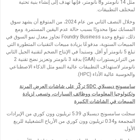
مثل 14 نانومتر و8 نانومتر، فإنها تهدف إلى إنشاء بنية تحتية
لمختلف التطبيقات.
وخلال النصف الثاني من عام 2024، من المتوقع أن يشهد سوق
المسابك نموًا محدودًا بسبب حالة عدم اليقين المستمرة. ومع
ذلك، تتوقع وحدة Foundry Business تجاوز معدل نمو السوق في
المبيعات السنوية، مدفوعًا بزيادة مبيعات التقنيات المتطورة التي
تبلغ 5 نانومتر أو أقل. وستبدأ في الإنتاج الضخم لتقنية الجيل الثاني
من الترانزيستورات (GAA) بدقة 3 نانومتر وتعزيز نضج تقنية 2
نانومتر لاستهداف التطبيقات عالية النمو مثل الذكاء الاصطناعي
والحوسبة عالية الأداء (HPC).
سامسونج ديسبلاي
SDC
تركّز على شاشات العرض المرنة
وتكنولوجيا المعلومات ووظائف السيارات، وتسعى لزيادة
المبيعات في الشاشات الكبيرة
سجلت سامسونج ديسبلاي 5.39 تريليون وون كوري من الإيرادات
المجمعة و0.34 تريليون وون كوري من الأرباح التشغيلية للربع
الأول.