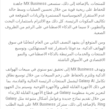
للمنتجات. بالإضافة إلى ذلك، ستسعى MX Business جاهدة
للحفاظ على ربحية قوية من خلال تحسين العمليات وسط حالة
عدم الاستقرار الجيوسياسية المستمرة والزيادات المتوقعة في
تكاليف المكونات الرئيسة، كل ذلك مع الالتزام باستثمارات البحث
والتطوير، لا سيما في الذكاء الاصطناعي على الرغم من الظروف
الصعبة.
ومن المتوقع أن يشهد النصف الثاني من العام انتعاشًا في سوق
الهواتف الذكية، مدعومًا باستقرار ثقة المستهلكين، وتوسيع
المنتجات والخدمات المرتبطة بالذكاء الاصطناعي، والنمو
الاقتصادي في الأسواق الناشئة.
وتهدف MX Business إلى تحقيق نمو سنوي في مبيعات الهواتف
الذكية وتلتزم بالحفاظ على زخم المبيعات من خلال توسيع نطاق
تكامل Galaxy AI ليشمل المنتجات الرئيسة الحالية والقادمة، بما
في ذلك الأجهزة القابلة للطي والأجهزة اللوحية. وسيتم بذل الجهود
لتعزيز تجربة منظومة Galaxy في قطاع الأجهزة القابلة للارتداء
من خلال تقديم نماذج جديدة وعوامل أشكال متنوعة مثل Galaxy
Ring. بالإضافة إلى ذلك، ستركز MX Business على تلبية الطلب