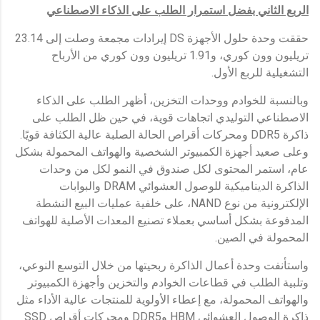
الربع الثاني بفضل استمرار الطلب على الذكاء الاصطناعي
حققت وحدة حلول الأجهزة DS إيرادات مجمعة وصلت إلى 23.14
تريليون وون كوري، و1.91 تريليون وون كوري من الأرباح
التشغيلية للربع الأول.
وبالنسبة للخوادم ووحدات التخزين، أظهر الطلب على الذكاء
الاصطناعي التوليدي اتجاهات قوية، في حين ظل الطلب على
ذاكرة DDR5 ومحركات أقراص الحالة الصلبة عالية الكثافة قويًا.
وعلى صعيد أجهزة الكمبيوتر الشخصية والهواتف المحمولة بشكل
عام، استمر المحتوى لكل صندوق في النمو لكل من وحدات
الذاكرة الديناميكية للوصول العشوائي DRAM والبوابات
الإلكترونية من نوع NAND، على خلفية عمليات البيع النشطة
المدفوعة بشكل أساسي بعملاء تصنيع المعدات الأصلية للهواتف
المحمولة في الصين.
واستأنفت وحدة أعمال الذاكرة ربحيتها من خلال التوسع النوعي،
وتلبية الطلب في قطاعات الخوادم والتخزين وأجهزة الكمبيوتر
والهواتف المحمولة، مع إعطاء الأولوية للمنتجات عالية الأداء مثل
ذاكرة الوصول العشوائي HBM وDDR5 ومحركات أقراص SSD