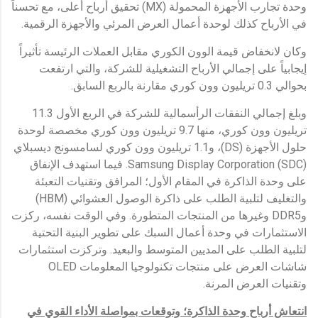
وحدة تجارب الأجهزة المحمولة (MX) تحقيق أرباح أعلى، مع تحسناً
في الأرباح كذلك لوحدة أعمال العرض المرئي والأجهزة الرقمية.
وكان لانخفاض قيمة الوون الكوري مقابل العملات الرئيسة تأثيراً
إيجابياً على إجمالي الأرباح التشغيلية للشركة، والتي ارتفعت
بحوالي 0.3 تريليون وون كوري مقارنة بالربع السابق.
وبلغ إجمالي النفقات الرأسمالية للشركة في الربع الأول 11.3
تريليون وون كوري، منها 9.7 تريليون وون كوري مخصصة لوحدة
حلول الأجهزة (DS)، و1.1 تريليون وون كوري لسامسونج ديسبلاي
Samsung Display Corporation (SDC). فيما استهدف الإنفاق
على وحدة الذاكرة في المقام الأول؛ المرافق وتقنيات التعبئة
والتغليف لتلبية الطلب على ذاكرة الوصول العشوائي (HBM)
وDDR5 وغيرها من المنتجات المتطورة. وفي الوقت نفسه، ركزت
الاستثمارات في وحدة أعمال السبك على تطوير البنية التحتية
لتلبية الطلب على المديين المتوسط والبعيد. وتركزت استثمارات
شاشات العرض على منتجات تكنولوجيا المعلومات OLED
وتقنيات العرض المرنة.
انتعاش أرباح وحدة الذاكرة؛ وتوقعات بمواصلة الأداء القوي في