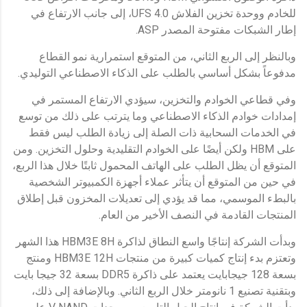
للخادم ووحدة تخزين الفلاش UFS 4.0، إلى جانب الارتفاع في
إطار الشبكات مفتوحة المصدر ASP.
وبالنظر إلى الربع الثاني، من المتوقع استمرارية نمو القطاع
مدفوعاً بشكل أساسي بالطلب على الذكاء الاصطناعي التوليدي.
وفي قطاعي الخوادم والتخزين، سيؤدي الارتفاع المستمر في
إمدادات خوادم الذكاء الاصطناعي وما يترتب على ذلك من توسع
في الخدمات السحابية ذات الصلة إلى زيادة الطلب ليس فقط
على HBM ولكن أيضًا على الخوادم التقليدية وحلول التخزين. ومن
المتوقع أن يظل الطلب على الهاتف المحمول ثابتًا خلال هذا الربع،
في حين من المتوقع أن يتأثر عملاء أجهزة الكمبيوتر الشخصية
بالبطء الموسمي، مما قد يؤدي إلى تعديلات المخزون قبل إطلاق
المنتجات القادمة في النصف الأخير من العام.
وبدأت الشركة إنتاجًا واسع النطاق لذاكرة HBM3E 8H هذا الشهر
وتعتزم بدء إنتاج كميات كبيرة من منتجات HBM3E 12H ومنتج
بسعة 128 جيجابايت يعتمد على ذاكرة DDR5 بسعة 32 جيجا بايت
وبتقنية تصنيع 1 نانومتر خلال الربع الثاني. وبالإضافة إلى ذلك،