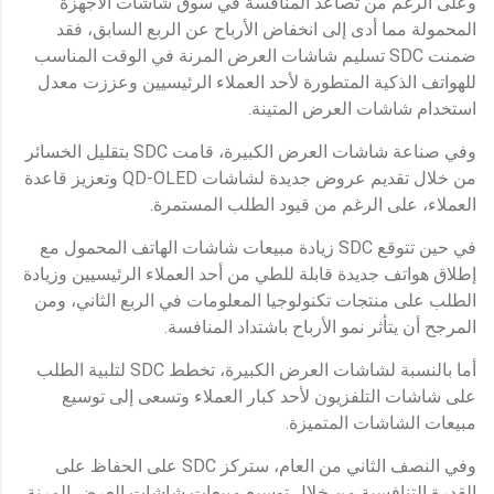
وعلى الرغم من تصاعد المنافسة في سوق شاشات الأجهزة
المحمولة مما أدى إلى انخفاض الأرباح عن الربع السابق، فقد
ضمنت SDC تسليم شاشات العرض المرنة في الوقت المناسب
للهواتف الذكية المتطورة لأحد العملاء الرئيسيين وعززت معدل
استخدام شاشات العرض المتينة.
وفي صناعة شاشات العرض الكبيرة، قامت SDC بتقليل الخسائر
من خلال تقديم عروض جديدة لشاشات QD-OLED وتعزيز قاعدة
العملاء، على الرغم من قيود الطلب المستمرة.
في حين تتوقع SDC زيادة مبيعات شاشات الهاتف المحمول مع
إطلاق هواتف جديدة قابلة للطي من أحد العملاء الرئيسيين وزيادة
الطلب على منتجات تكنولوجيا المعلومات في الربع الثاني، ومن
المرجح أن يتأثر نمو الأرباح باشتداد المنافسة.
أما بالنسبة لشاشات العرض الكبيرة، تخطط SDC لتلبية الطلب
على شاشات التلفزيون لأحد كبار العملاء وتسعى إلى توسيع
مبيعات الشاشات المتميزة.
وفي النصف الثاني من العام، ستركز SDC على الحفاظ على
القدرة التنافسية من خلال توسيع مبيعات شاشات العرض المرنة