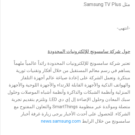
مثل Samsung TV Plus.
-انتهى-
حول شركة سامسونج للإلكترونيات المحدودة
تعتبر شركة سامسونج للإلكترونيات المحدودة رائداً عالمياً ملهماً
يساهم في رسم معالم المستقبل من خلال أفكار وتقنيات ثورية
مبتكرة. وتعمل الشركة على إعادة صياغة عالم أجهزة التلفاز
والهواتف الذكية والأجهزة القابلة للارتداء والأجهزة اللوحية والأجهزة
المنزلية وأنظمة الشبكات والذاكرة وأنظمة أشباه الموصلات وحلول
سبك المعادن وحلول الإضاءة إل إي دي LED. وتلتزم بتقديم تجربة
متصلة وموحّدة عبر منظومة SmartThings والتعاون المفتوح مع
الشركاء. للحصول على أحدث الأخبار يرجى زيارة غرفة أخبار
سامسونج من خلال الرابط
news.samsung.com