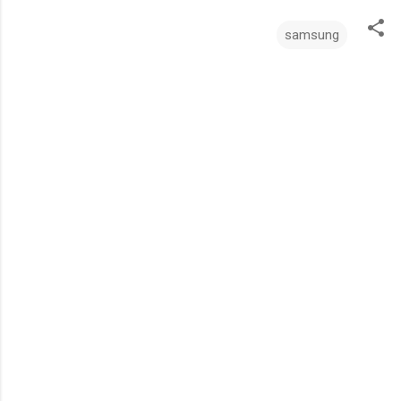
samsung
ت
ع
ل
ي
ق
ا
ت