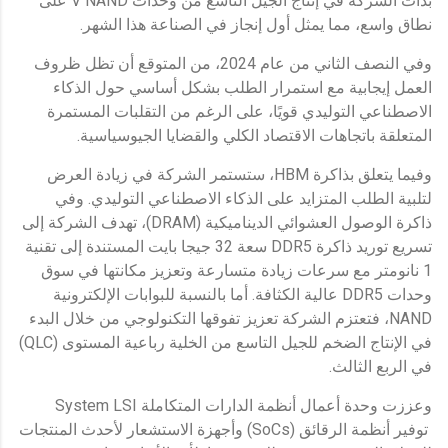
بدأت الشركة في إنتاج الجيل التاسع من وحدات V NAND على
نطاق واسع، مما يمثل أول إنجاز في الصناعة هذا الشهر.
وفي النصف الثاني من عام 2024، من المتوقع أن تظل ظروف
العمل إيجابية مع استمرار الطلب بشكل أساسي حول الذكاء
الاصطناعي التوليدي قويًا، على الرغم من التقلبات المستمرة
المتعلقة باتجاهات الاقتصاد الكلي والقضايا الجيوسياسية.
وفيما يتعلق بذاكرة HBM، ستستمر الشركة في زيادة العرض
لتلبية الطلب المتزايد على الذكاء الاصطناعي التوليدي. وفي
ذاكرة الوصول العشوائي الديناميكية (DRAM)، تهدف الشركة إلى
تسريع توريد ذاكرة DDR5 سعة 32 جيجا بايت المستندة إلى تقنية
1 نانومتر مع سرعات زيادة متسارعة وتعزيز مكانتها في سوق
وحدات DDR5 عالية الكثافة. أما بالنسبة للبوابات الإلكترونية
NAND، فتعتزم الشركة تعزيز تفوقها التكنولوجي من خلال البدء
في الإنتاج الضخم للجيل التاسع من الخلية رباعية المستوى (QLC)
في الربع الثالث.
وعززت وحدة أعمال أنظمة الدارات المتكاملة System LSI
توفير أنظمة الرقائق (SoCs) وأجهزة الاستشعار لأحدث المنتجات