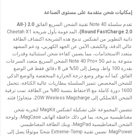
إمكانيات شحن متقدمة على مستوى الصناعة
تقدم سلسلة Note 40 تقنية الشحن السريع الفائق
2.0
(All-
Round FastCharge 2.0)
، المدعومة بأول شريحة Cheetah X1
ذاتية التطوير من انفنكس. تدمج هذه الشريحة اكتشاف الطاقة
عالي الدقة، والكشف الآمن عن الجهد الكهربي، ودعم المشهد
متعدد الاستخدامات، مما يضمن كفاءة شحن استثنائية وقدرات
متنوعة. يدعم Note 40 Pro+ 5G الشحن السريع متعدد السرعات
بقدرة 100 واط، ويصل إلى 50% في 8 دقائق فقط في الوضع
الفائق. كما أنه يوفر وضع درجة الحرارة المنخفضة والوضع الذكي
للشحن المخصص. تتميز السلسلة ببطاريات عالية الكثافة، تتحمل
1600 دورة كاملة مع الاحتفاظ بنسبة 80% من الطاقة. تمت ترقية
الشحن اللاسلكي إلى 20W Wireless Magcharge، متجاوزًا فئته.
تتضمن المجموعة على تشكيلة انفنكس MagKit لتجربة شحن
مغناطيسية مريحة، بما في ذلك حافظة الهاتف MagCase، ولوحة
الشحن المغناطيسية MagPad، وبنك الطاقة المغناطيسي
MagPower. تضمن تقنية Extreme-Temp شحنًا موثوقًا يصل إلى