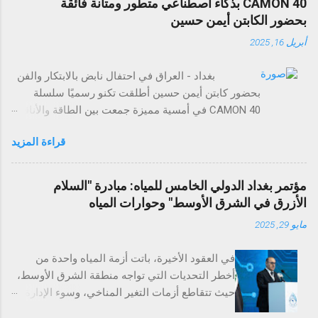
CAMON 40 بذكاء اصطناعي متطور ومتانة فائقة
بحضور الكابتن أيمن حسين
أبريل 16, 2025
بغداد - العراق في احتفال نابض بالابتكار والفن
بحضور كابتن أيمن حسين أطلقت تكنو رسميًا سلسلة
CAMON 40 في أمسية مميزة جمعت بين الطاقة والأناقة
والتجارب التي لا تُنسى. وقد حضر الحدث عدد من وسائل
قراءة المزيد
الإعلام، والمؤثرين في مجال التقنية، وضيوف مميزون
لاستكشاف مستقبل تصوير الهواتف الذكية. تضم سلسلة
CAMON 40 أربع طرازات: CAMON 40 Premier 5G،
مؤتمر بغداد الدولي الخامس للمياه: مبادرة "السلام
CAMON 40 Pro 5G، CAMON 40 Pro، وCAMON 40،
الأزرق في الشرق الأوسط" وحوارات المياه
وتمثل بداية عصر جديد من الذكاء الاصطناعي والتفاعل
مايو 29, 2025
الذكي مع الهواتف. وتتميز السلسلة بتقنيات ذكاء
اصطناعي قوية، وتصميم عالي المتانة مع تصنيفي IP
في العقود الأخيرة، باتت أزمة المياه واحدة من
مختلفين، بالإضافة إلى ميزة الكاميرا الفريدة Auto Flash
أخطر التحديات التي تواجه منطقة الشرق الأوسط،
Snap التي تلتقط اللحظات السريعة بدقة مذهلة. ومع
حيث تتقاطع أزمات التغير المناخي، وسوء الإدارة،
ميزات مثل تحويل الصور إلى مستندات، والترجمة
والنمو السكاني، مع توترات سياسية حادة بين الدول
الفورية، والبحث عبر التحديد الدائري، تؤكد تكنو التزامها