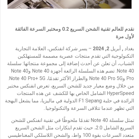
نقدم للعالم تقنية الشحن السريع 0.2 ومختبر السرعة الفائقة
لأول مرة
بغداد
,
أبريل
2
, 2024
– يسر شركة انفنكس، العلامة التجارية
التكنولوجية التي تقدم منتجات عصرية مصممة للمستهلكين
الشباب، أن تعلن عن أحدث إضافة إلى مجموعة منتجاتها: سلسلة
Note 40. تضم هذه السلسلة الرائعة أجهزة Note 40 وNote 40
Pro وNote 40 Pro 5G والطراز الأكثر تقدمًا، Note 40 Pro+ 5G.
من خلال وضع معيار جديد للشحن السريع، تعرض انفنكس مختبر
HyperSpeed الشامل الخاص بها للكشف عن هذه المنتجات
الرائدة في حلبة F1 Sepang الدولية في ماليزيا، مما يشعل البهجة
التي تظهر عندما تتلاقى السرعة والتكنولوجيا..
تمثل سلسلة Note 40 تقدمًا ملحوظًا في تقنية انفنكس للشحن
السريع الشامل 2.0، حيث تقدم ابتكارات مثل الشحن السريع
متعدد السرعات بقوة 100 واط، والشحن اللاسلكي المغناطيسي