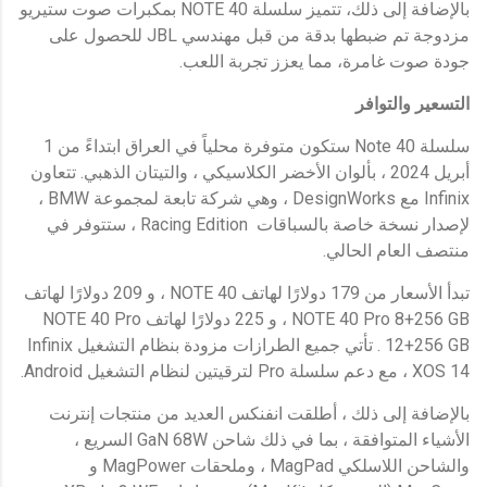
بالإضافة إلى ذلك، تتميز سلسلة NOTE 40 بمكبرات صوت ستيريو
مزدوجة تم ضبطها بدقة من قبل مهندسي JBL للحصول على
جودة صوت غامرة، مما يعزز تجربة اللعب.
التسعير والتوافر
سلسلة Note 40 ستكون متوفرة محلياً في العراق ابتداءً من 1
أبريل 2024 ، بألوان الأخضر الكلاسيكي ، والتيتان الذهبي. تتعاون
Infinix مع DesignWorks ، وهي شركة تابعة لمجموعة BMW ،
لإصدار نسخة خاصة بالسباقات Racing Edition ، ستتوفر في
منتصف العام الحالي.
تبدأ الأسعار من 179 دولارًا لهاتف NOTE 40 ، و 209 دولارًا لهاتف
NOTE 40 Pro 8+256 GB ، و 225 دولارًا لهاتف NOTE 40 Pro
12+256 GB . تأتي جميع الطرازات مزودة بنظام التشغيل Infinix
XOS 14 ، مع دعم سلسلة Pro لترقيتين لنظام التشغيل Android.
بالإضافة إلى ذلك ، أطلقت انفنكس العديد من منتجات إنترنت
الأشياء المتوافقة ، بما في ذلك شاحن GaN 68W السريع ،
والشاحن اللاسلكي MagPad ، وملحقات MagPower و