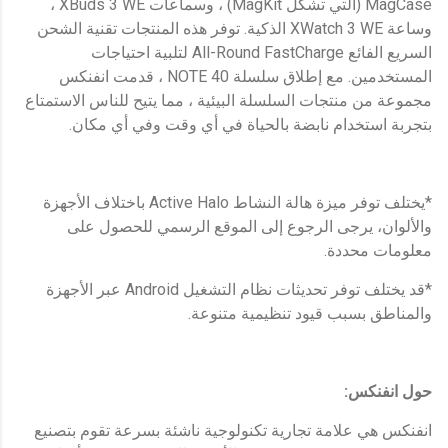
MagCase (التي تشكل MagKit) ، وسماعات XBuds 3 WE ،
وساعة XWatch 3 WE الذكية. توفر هذه المنتجات تقنية الشحن
السريع الفائع All-Round FastCharge لتلبية احتياجات
المستخدمين. مع إطلاق سلسلة NOTE 40 ، قدمت انفنكس
مجموعة من منتجات السلسلة البيئية ، مما يتيح للناس الاستمتاع
بتجربة استخدام نابضة بالحياة في أي وقت وفي أي مكان.
*يختلف توفر ميزة هالة النشاط Active Halo باختلاف الأجهزة
والألوان، يرجى الرجوع إلى الموقع الرسمي للحصول على
معلومات محددة.
*قد يختلف توفر تحديثات نظام التشغيل Android عبر الأجهزة
والمناطق بسبب قيود تنظيمية متنوعة.
حول انفنكس:
انفنكس هي علامة تجارية تكنولوجية ناشئة بسرعة تقوم بتصنيع