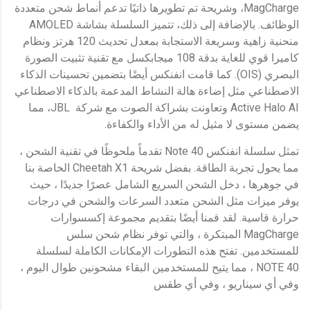
MagCharge، وشريحة تم تطويرها ذاتيًا تدعم أنماط شحن متعددة
الوظائف. بالإضافة إلى ذلك، تتميز السلسلة بشاشة AMOLED
منحنية زاهية وسريعة الاستجابة بمعدل تحديث 120 هرتز ونظام
كاميرا قوي للغاية بدقة 108 ميجابكسل مع تقنية تثبيت الصورة
البصري (OIS). كما قامت انفنكس أيضًا بتضمين تحسينات الذكاء
الاصطناعي مثل إضاءة هالة النشاط المدعمة بالذكاء الاصطناعي
Active Halo AI وتعاونت بشراكة الصوت مع شركة JBL، مما
يضمن مستوى لا مثيل له من الأداء والكفاءة.
تمثل سلسلة انفنكس Note 40 تقدماً ملحوظًا في تقنية الشحن ،
مما يحول تجربة الطاقة. بفضل شريحة Cheetah X1 الخاصة بنا
في جوهرها ، دخل الشحن السريع الشامل عصرًا جديدًا ، حيث
يوفر ميزات مثل الشحن متعدد السرعات والشحن في درجات
حرارة قاسية. لقد قمنا أيضًا بتقديم مجموعة إكسسوارات
MagCharge المبتكرة ، والتي توفر نظام شحن سلس
للمستخدمين. تفتح هذه التطورات الإمكانات الكاملة لسلسلة
NOTE 40 ، مما يتيح للمستخدمين البقاء مشحونين طوال اليوم ،
وفي أي سيناريو ، وفي أي طقس