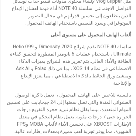
مثل Vlog Clipper لإنشاء محتوى مدونات فيديو جذاب لوسائل
التواصل الاجتماعي. سلسلة NOTE 40 أداة قيمة لعشاق الإبداع
الذين يتطلعون إلى تحسين قدراتهم في مجال التصوير
الفوتوغرافي وسرد القصص باستخدام الهاتف المحمول.
ألعاب الهاتف المحمول على مستوى أعلى
سلسلة NOTE 40 تقدم شرائح Dimensity 7020 و Helio G99
Ultimate ، باستخدام عمليات 6 نانومتر المتطورة لتحقيق كفاءة
الطاقة والأداء العالي. يتم تعزيز هذه الشرائح بميزات الذكاء
الاصطناعي في نظام XOS 14 ، بما في ذلك Folax و Ask AI
ومنشئ ورق الحائط بالذكاء الاصطناعي ، مما يعزز الإبداع
والإنتاجية
بالنسبة للاعبين على الهاتف المحمول ، تعمل ذاكرة الوصول
العشوائي المتدة والتي تصل سعتها إلى 24 جيجابايت على تحسين
المهام المتعددة، بينما يقلل نظام تبريد حجرة التفريغ درجات
الحرارة حتى 7 درجات مئوية. يعمل نظام التحكم في معدل
الإطارات XBOOST على تحسين الأداء لألعاب MOBA وFPS
الشهيرة، مما يوفر تجربة لعب مميزة بمعدلات إطارات عالية.