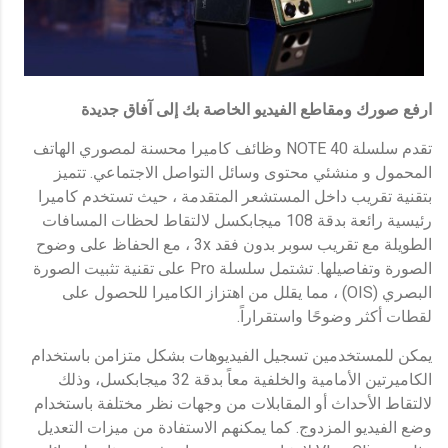
ارفع صورك ومقاطع الفيديو الخاصة بك إلى آفاق جديدة
تقدم سلسلة NOTE 40 وظائف كاميرا محسنة لمصوري الهاتف
المحمول و منشئي محتوى وسائل التواصل الاجتماعي. تتميز
بتقنية تقريب داخل المستشعر المتقدمة ، حيث تستخدم كاميرا
رئيسية رائعة بدقة 108 ميجابكسل لالتقاط لحظات المسافات
الطويلة مع تقريب سوبر بدون فقد 3x ، مع الحفاظ على وضوح
الصورة وتفاصيلها. تشتمل سلسلة Pro على تقنية تثبيت الصورة
البصري (OIS) ، مما يقلل من اهتزاز الكاميرا للحصول على
لقطات أكثر وضوحًا واستقراراً.
يمكن للمستخدمين تسجيل الفيديوهات بشكل متزامن باستخدام
الكاميرتين الأمامية والخلفية معاً بدقة 32 ميجابكسل، وذلك
لالتقاط الأحداث أو المقابلات من وجهات نظر مختلفة باستخدام
وضع الفيديو المزدوج. كما يمكنهم الاستفادة من ميزات التعديل