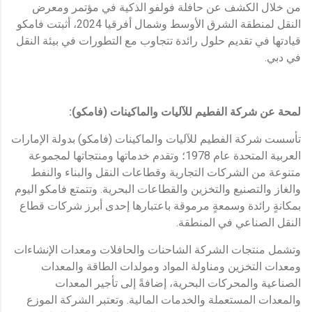
من خلال الكشف عن حافلة فولفو الذكية في مؤتمر ومعرض
النقل لمنطقة الشرق الأوسط وشمال أفرقيا 2024، أثبتت فامكو
قيادتها في تقديم حلول رائدة تتجاوب مع التطورات في بيئة النقل
في دبي.
لمحة عن ش
ركة الفطيم للآليات والماكينات
(
فامكو
):
تأسست شركة الفطيم للآليات والماكينات (فامكو) بدولة الإمارات
العربية المتحدة عام 1978؛ وتقدم خدماتها ومنتجاتها لمجموعة
متنوعة من الشركات التجارية وقطاعات النقل والبناء والنفط
والغاز والتصنيع والتخزين والقطاعات البحرية. وتتمتع فامكو اليوم
بمكانةٍ رائدة وسمعةٍ مرموقة باعتبارها إحدى أبرز شركات قطاع
النقل الصناعي في المنطقة.
وتشمل منتجات الشركة الشاحنات والحافلات ومعدات الإنشاءات
ومعدات التخزين ومناولة المواد ومولدات الطاقة والمعدات
الصناعية والمحركات البحرية، إضافةً إلى تأجير المعدات
والمعدات المستعملة والخدمات المالية. وتعتبر الشركة الموزع