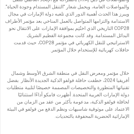
والمواصلات العامة، ويحمل شعار "التنقل المستدام وجودة الحياة".
ويبرز هذا الحدث أهمية الدور الذي تلعبه دولة الإمارات في مجال
الاستدامة والتزامها المتواصل بالعمل المناخي بعد مؤتمر الأطراف
COP28 التاريخي الذي اختُتِم بموافقة الإمارات على الانتقال نحو
البدائل المستدامة. وقد كانت مجموعة الفطيم الشريك
الاستراتيجي للنقل الكهربائي في مؤتمر COP28، حيث قدمت
حافلات كهربائية للإستخدام خلال المؤتمر.
خلال مؤتمر ومعرض النقل في منطقة الشرق الأوسط وشمال
أفريقيا 2024، خطفت حافلة فولفو الذكية الجديدة الأنظار بفضل
تقنياتها المتطورة والتخصيصات المصممة خصيصًا لتلبية متطلبات
دولة الإمارات العربية المتحدة. أظهرت فامكو أداءًا استثنائيًا
لحافلة فولفو الذكية، مدعومة بأكثر من عقد من الزمان من
الاعتماد على موثوقية شاسيهات ونظم الدفع من فولفو في البيئة
الإماراتية الحضرية المحفوفة بالتحديات.