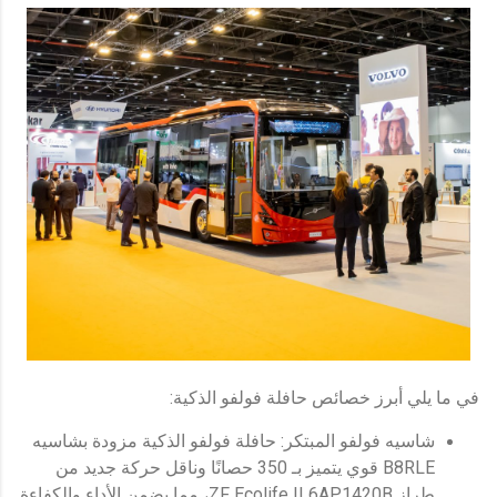
في ما يلي أبرز خصائص حافلة فولفو الذكية:
شاسيه فولفو المبتكر: حافلة فولفو الذكية مزودة بشاسيه
B8RLE قوي يتميز بـ 350 حصانًا وناقل حركة جديد من
طراز ZF Ecolife II 6AP1420B، مما يضمن الأداء والكفاءة