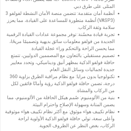
المثلى على طرق دبي.
أنظمة أمان متقدمة: تتضمن منصة الأمان النشطة لفولفو 3
(VASP3) أنظمة متطورة للمساعدة على القيادة، مما يعزز
سلامة وثقة الركاب.
تجربة قيادة محسّنة: توفر مجموعة عدادات القيادة الرقمية
الجديدة من فولفو معلومات سائق بديهية وتصميمًا مريحًا،
مما يحسن الراحة والتحكم وراء عجلة القيادة.
تصميم مستقبلي: بالتعاون مع المصممين الدوليين، تتمتع
حافلة فولفو الذكية بمظهر أنيق وديناميكي، وتحدد معايير
جديدة لجماليات وسائل النقل العام.
تكنولوجيا بدون مرايا: مع نظام مراقبة الطرق بزاوية 360
درجة، تضمن حافلة فولفو الذكية رؤية وأمانًا فائقين لكل
من الركاب والمشاة.
بنية من الألومنيوم: صُمم هيكل الحافلة من الألومنيوم، مما
يضمن المتانة وسهولة الإصلاح واحترام البيئة.
نظام تكييف هواء موثوق: مع أكثر نظام تكييف هواء موثوقية
وأعلى سعة، تولي حافلة فولفو الذكية الأولوية لراحة
الركاب، بغض النظر عن الظروف الجوية.