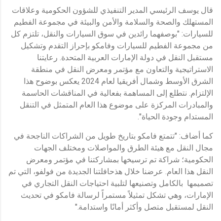
قال يوسف الرئيسي المدير التنفيذي للشؤون الحكومية وعلاقات
المستهلك والصحة والسلامة والأمن والبيئة في مجموعة الفطيم
للسيارات: "بوصفهما رائدين في سوق السيارات والنقل، تلتزم كل
من مجموعة الفطيم للسيارات وفامكو بإحراز التقدم وتشكيل
مستقبل النقل في دولة الإمارات العربية المتحدة. رعايتنا
الاستراتيجية والتعاون مع مؤتمر ومعرض النقل في منطقة
الشرق الأوسط وشمال أفريقيا لعام 2024 يعكس بوضوح هذا
الإلتزام. نتطلع إلى المساهمة بفعالية في المناقشات الحاسمة
والمبادرات المركزة على موضوع هذا العام المتمثل في التنقل
المستدام وجودة الحياة".
كما أضاف: "تتمتع فامكو بتاريخ طويل من الشراكات الناجحة في
مجال النقل مع هيئة الطرق والمواصلات ومختلف الجهات
الحكومية؛ شراكة تم ترسيخها بمشاركتنا في مؤتمر ومعرض
النقل هذا العام. عرضنا خلال هذحافلتنا الجديدة من فولفو، التي تم
تصميمها بالكامل وتصنيعها لتلبية احتياجات النقل التجاري في
الإمارات، وهي تشكل تمثيلاً مستمراً لرسالة فامكو في تحديث
النقل لمستقبل متصل وأكثر أمانًا واستدامة."