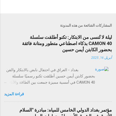
المشاركات الشائعة من هذه المدونة
ليلة لا تُنسى من الابتكار: تكنو أطلقت سلسلة
CAMON 40 بذكاء اصطناعي متطور ومتانة فائقة
بحضور الكابتن أيمن حسين
أبريل 16, 2025
بغداد - العراق في احتفال نابض بالابتكار والفن
بحضور كابتن أيمن حسين أطلقت تكنو رسميًا سلسلة
CAMON 40 في أمسية مميزة جمعت بين الطاقة والأناقة
والتجارب التي لا تُنسى. وقد حضر الحدث عدد من وسائل
قراءة المزيد
الإعلام، والمؤثرين في مجال التقنية، وضيوف مميزون
لاستكشاف مستقبل تصوير الهواتف الذكية. تضم سلسلة
CAMON 40 أربع طرازات: CAMON 40 Premier 5G،
مؤتمر بغداد الدولي الخامس للمياه: مبادرة "السلام
CAMON 40 Pro 5G، CAMON 40 Pro، وCAMON 40،