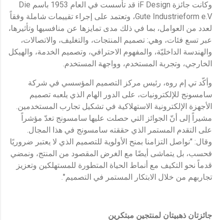
وكانت جائزة iF Design قد تأسست في العام 1953 باسم Die
Gute Industrieform e.V، وتعتمد على إجراء تقييمات شاملة وفقاً
لعدد من العوامل، بما في ذلك مدى تمايزها عن منافسيها وتأثيرها،
عبر تسع فئات، وهي: تصميم المنتجات، والتغليف، والاتصالات،
والهندسة الداخليّة، والمفهوم الاحترافي، وتصميم الخدمة، والهيكل
الخارجي، وتجربة المستخدم، وواجهة المستخدم.
وأكّد تي إم روه، رئيس مركز التصميم المؤسسي في شركة
سامسونج للإلكترونيات، على الدور الهام الذي يلعبه تصميم
الأجهزة الإلكترونية الاستهلاكية في تشكيل تجارب المستخدمين.
مشيراً إلى أنّ الجوائز التي حصلت عليها سامسونج تعدّ مؤشراً
على التقدم المستمر الذي حققته سامسونج في هذا المجال.
وقال: "نواصل التزامنا بمنح الأولوية للتصميم الذي لا يعتبر ضروريًا
فحسب، بل يتماشى أيضًا مع الغرض المقصود من المنتج، ونمضي
قدماً نحو التكيف مع أنماط الحياة المتطورة للمستهلكين وتعزيز
تجاربهم من خلال الابتكار المستمر في التصميم".
جائزتان ذهبيتان لمنتجين مبتكرين