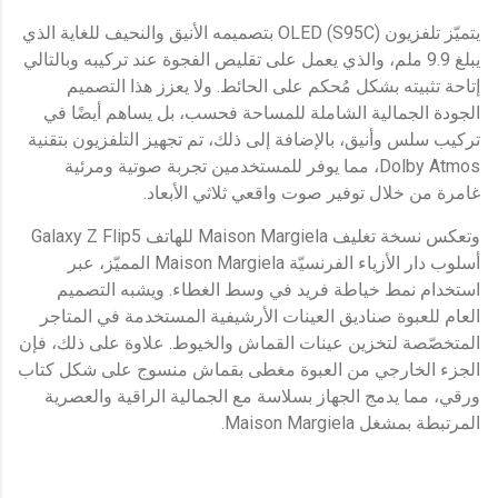
يتميّز تلفزيون OLED (S95C) بتصميمه الأنيق والنحيف للغاية الذي
يبلغ 9.9 ملم، والذي يعمل على تقليص الفجوة عند تركيبه وبالتالي
إتاحة تثبيته بشكل مُحكم على الحائط. ولا يعزز هذا التصميم
الجودة الجمالية الشاملة للمساحة فحسب، بل يساهم أيضًا في
تركيب سلس وأنيق، بالإضافة إلى ذلك، تم تجهيز التلفزيون بتقنية
Dolby Atmos، مما يوفر للمستخدمين تجربة صوتية ومرئية
غامرة من خلال توفير صوت واقعي ثلاثي الأبعاد.
وتعكس نسخة تغليف Maison Margiela للهاتف Galaxy Z Flip5
أسلوب دار الأزياء الفرنسيّة Maison Margiela المميّز، عبر
استخدام نمط خياطة فريد في وسط الغطاء. ويشبه التصميم
العام للعبوة صناديق العينات الأرشيفية المستخدمة في المتاجر
المتخصّصة لتخزين عينات القماش والخيوط. علاوة على ذلك، فإن
الجزء الخارجي من العبوة مغطى بقماش منسوج على شكل كتاب
ورقي، مما يدمج الجهاز بسلاسة مع الجمالية الراقية والعصرية
المرتبطة بمشغل Maison Margiela.