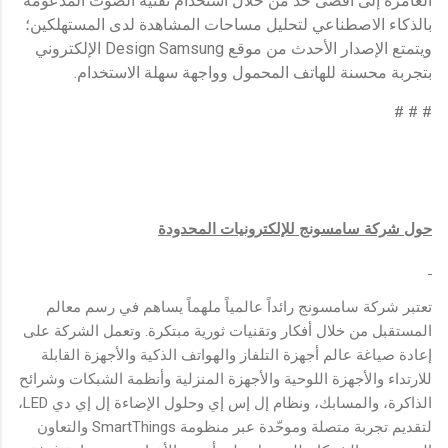
الغامرة إلى أقصى حد من خلال استخدام تقنية الصوت المدعومة
بالذكاء الاصطناعي لتحليل مساحات المشاهدة لدى المستهلكين؛
ويتمتع الإصدار الأحدث من موقع Design Samsung الإلكتروني
بتجربة محسنة للهاتف المحمول وواجهة سهلة الاستخدام.
# # #
حول شركة سامسونج للإلكترونيات المحدودة
تعتبر شركة سامسونج رائداً عالمياً ملهماً يساهم في رسم معالم
المستقبل من خلال أفكار وتقنيات ثورية مبتكرة. وتعمل الشركة على
إعادة صياغة عالم أجهزة التلفاز والهواتف الذكية والأجهزة القابلة
للارتداء والأجهزة اللوحية والأجهزة المنزلية وأنظمة الشبكات وشرائح
الذاكرة، والمسابك، ونظام إل إس إي وحلول الإضاءة إل إي دي LED،
لتقديم تجربة متصلة وموحّدة عبر منظومة SmartThings والتعاون