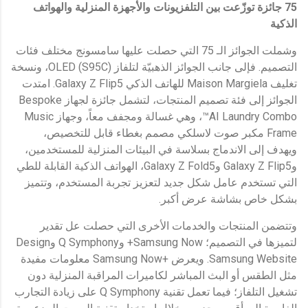
75
جائزة
توزّعت
بين التلفزيونات والأجهزة المنزلية والهواتف
الذكية
وشملت الجوائز الـ 75 التي حصلت عليها سامسونج مختلف فئات
التصميم. فإلى جانب الجوائز الذهبيّة لتلفاز OLED (S95C)، ونسخة
تغليف Maison Margiela للهاتف الذكي Galaxy Z Flip5. امتدت
الجوائز إلى فئة تصميم المنتجات، لتشمل جائزة لجهاز Bespoke
AI Laundry Combo™، وهي غسالة ومجفف معاً، وجهاز Music
Frame مكبر صوت لاسلكي مصمم بغطاء قابل للتخصيص،
ويهدف إلى الاندماج بسلاسة في البيئات المنزلية للمستخدمين،
وGalaxy Z Flip5 وGalaxy Z Fold5، الهواتف الذكية القابلة للطي
التي تستخدم عامل شكل جديد لتعزيز تجربة المستخدم، وتتميز
بشكل خاص بشاشة عرض أكبر.
وتتضمن المنتجات والخدمات الأخرى التي حصلت عل تقدير
لتميزها في التصميم؛ Samsung Now+ وQ Symphony وDesign
Samsung Website. ويعرض +Samsung Now معلومات مفيدة
مثل الطقس أو البث المباشر لكاميرات المراقبة المنزلية دون
تشغيل التلفاز؛ فيما تعمل تقنية Q Symphony على زيادة التجارب