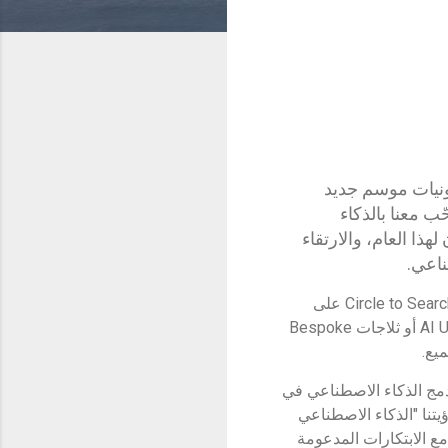
نيات موسم جديد
ب معنا بالذكاء
ا العام، والارتقاء
ناعي.
ومن خلال العثور على وصفات الأطباق الرمضانية التقليدية باستخدام باستخدام ميزة Circle to Search with Google على
سلسلة Galaxy S24، أو مشاهدة المسلسلات الرمضانية على شاشات كبيرة معززة بتقنية AI Upscaling أو ثلاجات Bespoke
يع.
مج الذكاء الاصطناعي في
نا "الذكاء الاصطناعي
مع الابتكارات المدعومة