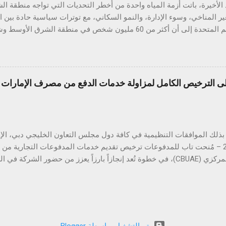
الأخيرة، باتت أزمة المياه واحدة من أخطر التحديات التي تواجه منطقة 
ير المناخي، وسوء الإدارة، والنمو السكاني، مع توترات سياسية حادة بين 
تقارير الأمم المتحدة إلى أن أكثر من 60 مليون شخص في منطقة ال
خ والطلب المتزايد على الغذاء والطاقة. في قلب هذه الأزمة يقع العراق، البلد
واد" بسبب وفرة مياهه وخصوبة أراضيه، لكنه اليوم يواجه تحديات حادة ف
الموارد المائية ال
الترخيص الكامل لمزاولة خدمات الدفع من مصرف الإمارات ال
ًا، بينما سجّلت مستويات المياه خلال العامين الأخيرين انخفاضًا حادًا وغ
لطبيعية فقط. ويُعزى هذا التدني إلى جملة من العوامل، أبرزها بناء عدد من
النهر قرب الحدود مع العراق، ما حدّ من كميات المياه ...
أبريل 2025 – مُنحت تاب للمدفوعات ترخيص تقديم خدمات المدفوعات التجارية م
المتحدة المركزي (CBUAE)، في خطوة تُعد إنجازاً بارزاً يعزز من حضور الشركة
ب للمدفوعات جميع الموافقات التنظيمية والتراخيص المطلوبة في دول مجل
 هذا القطاع الحيوي. ومع استكمال التراخيص في كلٍّ من السعودية، الكو
 تواصل تاب للمدفوعات ترسيخ مكانتها كأحد أكثر مزوّدي خدمات الدفع ترخيصا
من الشركات العاملة في دول الخليج. كما يؤكّد هذا الإنجاز دور تاب للم