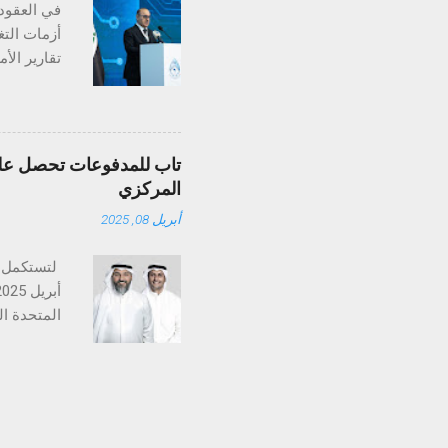
في العقود 
أزمات التغ
تغير المنا
بـ"أرض الس
تاب للمدفوعات تحصل على 
ثلاثين عام
المركزي
المعدلات ا
أبريل 08, 2025
على أعالي 
تستكمل تا
متخصصة في
والإمارات،
التنظيمي ض