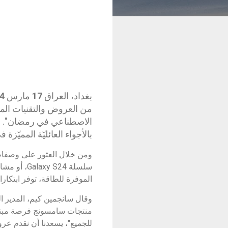
بغداد، العراق
17
مارس
2024:
من العروض والتقنيات المبت
الاصطناعي في رمضان". وت
بالأجواء العائليّة المميّز
الموفرة للطاقة، توفر ابتكا
وقال سانجمين كيم، المدير ا
منتجات سامسونج فرصة مبتكرة
للجميع"، يسعدنا أن نقدم عروض