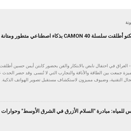
ونة
ليلة لا تُنسى من الابتكار: تكنو أطلقت سلسلة CAMON 40 بذكاء اصطنا
ميزة جمعت بين الطاقة والأناقة والتجارب التي لا تُنسى. وقد حضر الحدث ع
ي والتفاعل الذكي مع الهواتف. وتتميز السلسلة بتقنيات ذكاء اصطناعي قوي
تصنيفي IP مختلفين، بالإضافة إلى ميزة ال
ويل الصور إلى مستندات، والترجمة الفورية، والبحث عبر التحديد الدائري، 
س للمياه: مبادرة "السلام الأزرق في الشرق الأوسط" وحوارات ا
طف عرض المتانة الأنظار، حيث خضع الهاتف لعدد من الاختبارات الواقعية ال