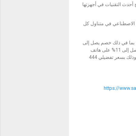
أحدث التقنيات في أجهزتها
ء الاصطناعي في متناول كل
بما في ذلك خصم يصل إلى
32% على سلسلة Galaxy M طراز Galaxy M54 5G، وطراز Galaxy M14 5G، بالإضافة إلى خصم يصل إلى 11% على هاتف
Galaxy S23 Ultra إلى جانب كفر حماية جلد عالي الجودة، وساعة5 Galaxy Watch مقاس 44 ملم وذلك بسعر تفضيلي 444
https://www.s