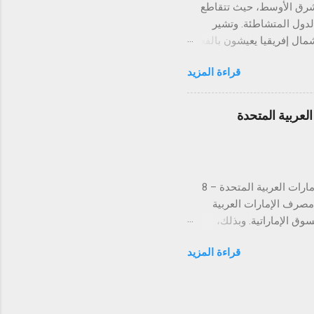
الشرق الأوسط، حيث تتقاطع
الدول المتشاطئة. وتشير
شرق الأوسط وشمال إفريقيا يعيشون بالفعل
تحت خط ندرة المياه الشديدة، وسط توقعات بأن يتضاعف الضغط على الموارد المائية بحلول عام 2050 بسبب
قراءة المزيد
 الذي كان يُعرف تاريخيًا
ي ملف المياه. فبحسب وزارة
عراقية، انخفضت تدفقات نهري دجلة والفرات بنسبة تقارب 50% مقارنةً بما كانت عليه قبل نحو
عربية المتحدة
ير مسبوق، لتصل إلى نصف
 السدود الكبرى من قِبل تركيا
لتستكمل بذلك الموافقات التنظيمية في كافة دول مجلس التعاون الخليجي دبي، الإمارات العربية المتحدة – 8
ن مصرف الإمارات العربية
 في السوق الإماراتية. وبذلك،
س التعاون الخليجي. تُعد
قراءة المزيد
الإمارات العربية المتحدة السوق الأكبر إقليمياً في مجال التقنية المالية والمدفوعات، إذ تحتضن 184 شركة
يت، قطر، البحرين، عُمان،
ً والتزاماً بالامتثال
دفوعات في توحيد وتبسيط