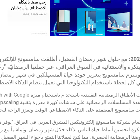
مع حلول شهر رمضان الفضيل، أطلقت سامسونج للإلكترو
كرة والاستثنائية في السوق العراقي، عبر حملتها الرمضانيّة "رحّ
لتزم سامسونج بتعزيز جودة حياة المستهلكين في شهر رمضان لهذ
ة في كل لحظة باستخدام التكنولوجيا التي تعمل بنظام الذكاء الاصط
رات سامسونج المعتمدة على الذكاء الاصطناعي الوقت وتعزز الراحة للجم
لعام لشركة سامسونج إلكترونيكس المشرق العربي في العراق: "يوفر د
 لتحسين أنماط حياة الناس بذكاء خلال شهر رمضان. وتماشياً مع رؤيت
نا الرمضانية الحصرية، مما يُتيح لعملائنا التمتع بأجواء الشهر الفضيل 