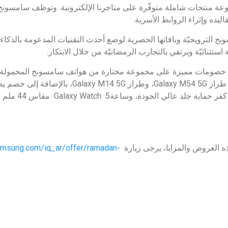
عة منتجات شاملة متوفّرة على متاجرنا الإلكترونية. وتوظف سامسونج 
ليده وإثراء الروابط الأسرية.
الترويجيّة وباقاتها الحصرية لوضع أحدث التقنيات المدعومة بالذكا
ستثنائيّة ويرتقي بالتجارب الرمضانيّة من خلال الابتكار.
خصومات مميزة على مجموعة مختارة من هواتف سامسونج المحمولة 
ه العروض والمزايا، يرجى زيارة
amsung.com/iq_ar/offer/ramadan-