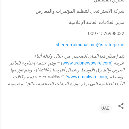
شركة الاستراتيجي لتنظيم المؤتمرات والمعارض
مدير العلاقات العامة الإعلامية
00971526998032
shereen.almusallami@strategic.ae
يتم إصدار هذا البيان الصحفي من خلال وكالة أنباء
عربية
(www.arabnewswire.com
) –
وهي خدمة إخبارية للعالم
العربي والشرق الأوسط وشمال أفريقيا
(MENA)
، ويتم توزيعها
بواسطة
) –
www.emailwire.com
EmailWire™ (
خدمة وكالات
الأنباء العالمية التي توفر توزيع البيانات الصحفية بنتائج™ مضمونة.
UAE
ت