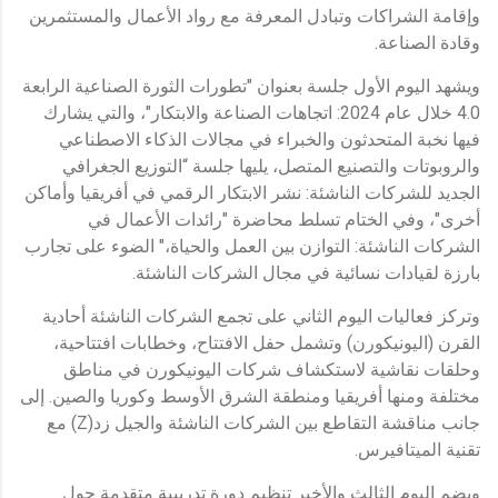
وإقامة الشراكات وتبادل المعرفة مع رواد الأعمال والمستثمرين
وقادة الصناعة.
ويشهد اليوم الأول جلسة بعنوان "تطورات الثورة الصناعية الرابعة
4.0 خلال عام 2024: اتجاهات الصناعة والابتكار"، والتي يشارك
فيها نخبة المتحدثون والخبراء في مجالات الذكاء الاصطناعي
والروبوتات والتصنيع المتصل، يليها جلسة “التوزيع الجغرافي
الجديد للشركات الناشئة: نشر الابتكار الرقمي في أفريقيا وأماكن
أخرى"، وفي الختام تسلط محاضرة "رائدات الأعمال في
الشركات الناشئة: التوازن بين العمل والحياة،" الضوء على تجارب
بارزة لقيادات نسائية في مجال الشركات الناشئة.
وتركز فعاليات اليوم الثاني على تجمع الشركات الناشئة أحادية
القرن (اليونيكورن) وتشمل حفل الافتتاح، وخطابات افتتاحية،
وحلقات نقاشية لاستكشاف شركات اليونيكورن في مناطق
مختلفة ومنها أفريقيا ومنطقة الشرق الأوسط وكوريا والصين. إلى
جانب مناقشة التقاطع بين الشركات الناشئة والجيل زد(Z) مع
تقنية الميتافيرس.
ويضم اليوم الثالث والأخير تنظيم دورة تدريبية متقدمة حول