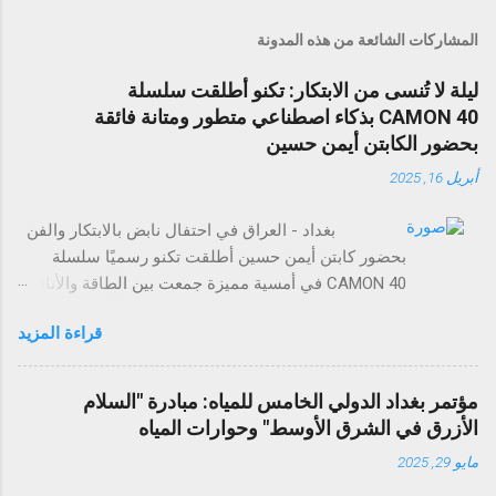
المشاركات الشائعة من هذه المدونة
ليلة لا تُنسى من الابتكار: تكنو أطلقت سلسلة
CAMON 40 بذكاء اصطناعي متطور ومتانة فائقة
بحضور الكابتن أيمن حسين
أبريل 16, 2025
بغداد - العراق في احتفال نابض بالابتكار والفن
بحضور كابتن أيمن حسين أطلقت تكنو رسميًا سلسلة
CAMON 40 في أمسية مميزة جمعت بين الطاقة والأناقة
والتجارب التي لا تُنسى. وقد حضر الحدث عدد من وسائل
قراءة المزيد
الإعلام، والمؤثرين في مجال التقنية، وضيوف مميزون
لاستكشاف مستقبل تصوير الهواتف الذكية. تضم سلسلة
CAMON 40 أربع طرازات: CAMON 40 Premier 5G،
مؤتمر بغداد الدولي الخامس للمياه: مبادرة "السلام
CAMON 40 Pro 5G، CAMON 40 Pro، وCAMON 40،
الأزرق في الشرق الأوسط" وحوارات المياه
وتمثل بداية عصر جديد من الذكاء الاصطناعي والتفاعل
مايو 29, 2025
الذكي مع الهواتف. وتتميز السلسلة بتقنيات ذكاء
اصطناعي قوية، وتصميم عالي المتانة مع تصنيفي IP