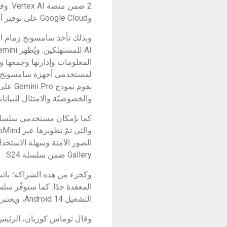
2 ضم
وGoogle Cloud على توفير أفضل تجربة ممكنة للذكاء الاصطناعي المدعوم بنموذج Gemini على هواتف Galaxy".
المعلومات وإدارتها وجمعها 
والخصوصيّة والامتثال للبيانا
Gallery ضمن سلسلة S24.
التشغيل Android 14، ويعتبر النموذج الأكثر كفاءة للمهام على الأجهزة.