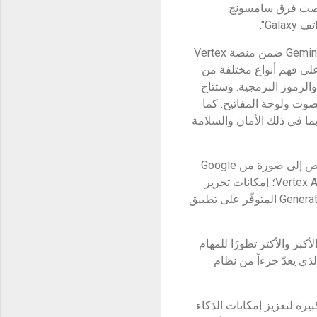
داء؛ حرصت فرق سامسونج
وبذلك تأخذ سامسونج زمام المبادرة باعتبارها الشريك الأول لـ Google Cloud الذي يُتيح نموذج Gemini Pro ضمن منصة Vertex
القدرة على فهم أنواع مختلفة من
الرموز البرمجية. وستتاح
 من ميّزة تلخيص النصوص ضمن تطبيقات Notes ومسجل الصوت ولوحة المفاتيح. كما
Vertex ؛ بتزويد سامسونج بميّزات Google Cloud الأساسيّة، بما في ذلك الأمان والسلامة
كما بإمكان مستخدمي سلسلة Galaxy S24 الاستمتاع بمزايا Imagen 2، وهي أحدث تقنية لتحويل النص إلى صورة من Google
والتي تمّ تطويرها عبر Google DeepMind. وتُتيح سامسونج من خلال تقنية Imagen 2 ضمن منصة Vertex AI؛ إمكانات تحرير
الصور الآمنة وسهلة الاستخدام مباشرةً للمستخدمين. ويمكن الوصول إلى هذه الميزات عبر Generative Edit المتوفّر على تطبيق
نج في مقدّمة العملاء من حيث اختبار Gemini Ultra؛ النموذج الأكبر والأكثر تطورًا للمهام
Gemi؛ نموذج اللغة الكبير "LLM" على الجهاز، والذي يعدّ جزءاً من نظام
تنا مع سامسونج فرصة كبيرة لتعزيز إمكانات الذكاء