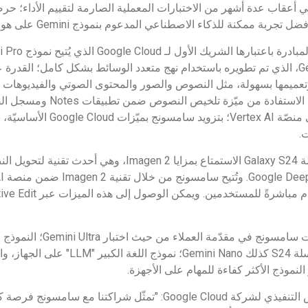
ن منصة Vertex AI. وفي أعقاب عدة أشهر من الاختبارات المعملية الصارمة لتقييم الأ
AI للمستهلكين. ويُظهر Gemini، الذي تم تطويره باستخدام نهج متعدد الوسائط بشكل كامل؛ 
وتعميمها بسهولة، مثل النصوص والصور والمحتوى الصوتي والفيديوهات و
لمستخدمي أجهزة سامسونج الاستفادة
يقوم نموذج Gemini Pro على منصّة AI
ت.
وكجزء من هذه الشراكة؛ باتت سامسو
المعقدة جدًا. كما ستوفّر سلسلة S24 كذلك ni Nano
وقال توماس كوريان، الرئيس التنفيذي لشركة Google Cloud: "تمثّل شراك