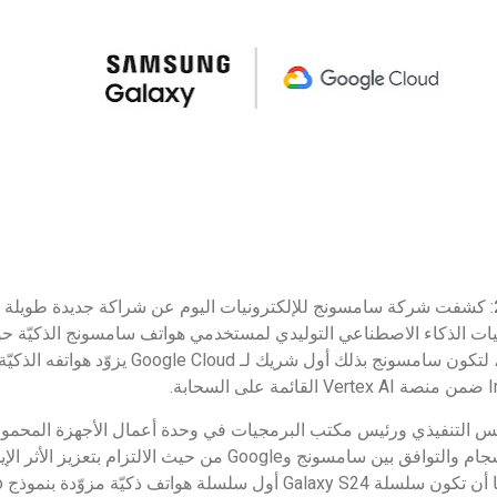
فير تقنيات الذكاء الاصطناعي التوليدي لمستخدمي هواتف سامسونج الذكيّة حو
سلسلة Galaxy S24 الجديدة، لتكون سامسونج بذلك أول
رئيس التنفيذي ورئيس مكتب البرمجيات في وحدة أعمال الأجهزة المحم
للإلكترونيات، على مدى الانسجام والتوافق بين سامسونج وGoogle من ح