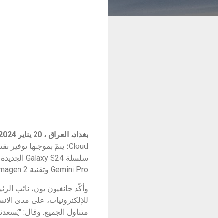
بغداد، العراق ، 20 يناير 2024
Cloud؛ يتمّ بموجبها تو
Gemini Pro وتقنية Imagen 2 ضمن منصة Vertex AI القائمة على السحابة.
وأكّد جانغيون يون، نائب ال