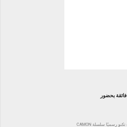
عي متطور ومتانة فائقة بحضور
بغداد - العراق في احتفال نابض بالابتكار والفن بحضور كابتن أيمن حسين أطلقت تكنو رسميًا سلسلة CAMON