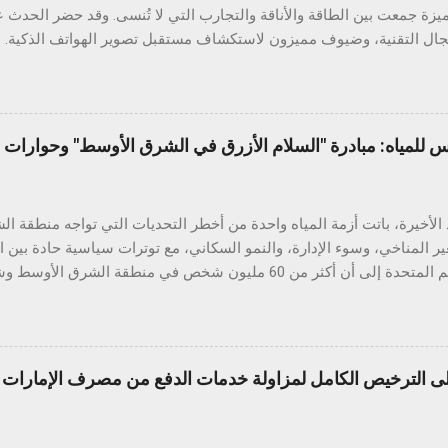
ميزة جمعت بين الطاقة والأناقة والتجارب التي لا تُنسى. وقد حضر الحدث ع
ي والتفاعل الذكي مع الهواتف. وتتميز السلسلة بتقنيات ذكاء اصطناعي قوي
تصنيفي IP مختلفين، بالإضافة إلى ميزة ال
ويل الصور إلى مستندات، والترجمة الفورية، والبحث عبر التحديد الدائري، 
س للمياه: مبادرة "السلام الأزرق في الشرق الأوسط" وحوارات ا
طف عرض المتانة الأنظار، حيث خضع الهاتف لعدد من الاختبارات الواقعية ال
الأخيرة، باتت أزمة المياه واحدة من أخطر التحديات التي تواجه منطقة 
ير المناخي، وسوء الإدارة، والنمو السكاني، مع توترات سياسية حادة بين 
تقارير الأمم المتحدة إلى أن أكثر من 60 مليون شخص في منطقة ال
خ والطلب المتزايد على الغذاء والطاقة. في قلب هذه الأزمة يقع العراق، البلد
واد" بسبب وفرة مياهه وخصوبة أراضيه، لكنه اليوم يواجه تحديات حادة ف
الموارد المائية ال
الترخيص الكامل لمزاولة خدمات الدفع من مصرف الإمارات ال
ًا، بينما سجّلت مستويات المياه خلال العامين الأخيرين انخفاضًا حادًا وغ
لطبيعية فقط. ويُعزى هذا التدني إلى جملة من العوامل، أبرزها بناء عدد من
النهر قرب الحدود مع العراق، ما حدّ من كميات المياه ...