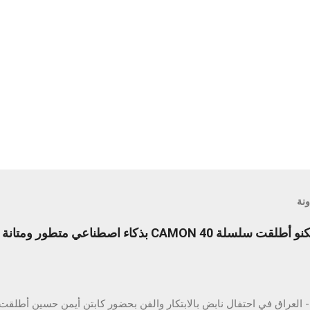
ونة
ليلة لا تُنسى من الابتكار: تكنو أطلقت سلسلة CAMON 40 بذكاء اصطنا