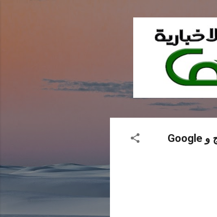
تعزيز إمكانات الذكاء الاصطناعي التوليدي من خلال شراكة بين سامسونج و Google