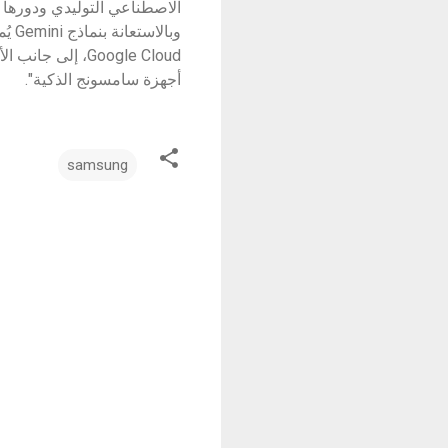
الاصطناعي التوليدي ودورها ف
وبا
Google Cloud، إ
أجهزة سامسونج الذكية".
samsung
ت
ع
ل
ي
ق
ا
ت