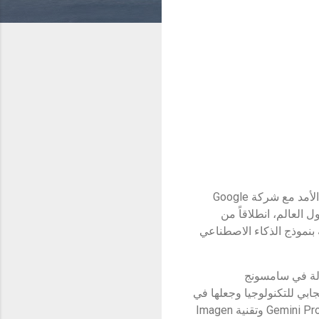
: كشفت شركة سامسونج للإلكترونيات اليوم عن شراكة جديدة طويلة الأمد مع شركة Google
ل العالم، انطلاقاً من
 شريك لـ Google Cloud يزوّد هواتفه الذكيّة بنموذج الذكاء الاصطناعي
ولة في سامسونج
يث الالتزام بتعزيز الأثر الإيجابي للتكنولوجيا وجعلها في
متناول الجميع. وقال: "يُسعدنا أن تكون سلسلة Galaxy S24 أول سلسلة هواتف ذكيّة مزوّدة بنموذج Gemini Pro وتقنية Imagen