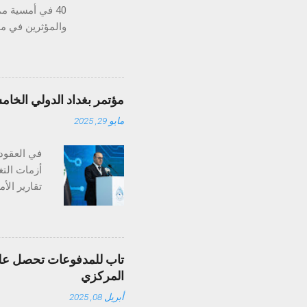
40 في أمسية م
الذكاء الاصطناع
ومع ميزات مثل تح
مؤتمر بغداد الدولي الخام
مايو 29, 2025
ولا تُنسى. وقد خ
في العقود 
أزمات التغ
تغير المنا
بـ"أرض الس
تاب للمدفوعات تحصل على 
ثلاثين عام
المركزي
المعدلات ا
أبريل 08, 2025
على أعالي 