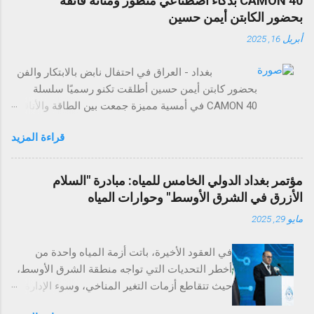
CAMON 40 بذكاء اصطناعي متطور ومتانة فائقة
بحضور الكابتن أيمن حسين
أبريل 16, 2025
بغداد - العراق في احتفال نابض بالابتكار والفن
بحضور كابتن أيمن حسين أطلقت تكنو رسميًا سلسلة
CAMON 40 في أمسية مميزة جمعت بين الطاقة والأناقة
والتجارب التي لا تُنسى. وقد حضر الحدث عدد من وسائل
قراءة المزيد
الإعلام، والمؤثرين في مجال التقنية، وضيوف مميزون
لاستكشاف مستقبل تصوير الهواتف الذكية. تضم سلسلة
CAMON 40 أربع طرازات: CAMON 40 Premier 5G،
مؤتمر بغداد الدولي الخامس للمياه: مبادرة "السلام
CAMON 40 Pro 5G، CAMON 40 Pro، وCAMON 40،
الأزرق في الشرق الأوسط" وحوارات المياه
وتمثل بداية عصر جديد من الذكاء الاصطناعي والتفاعل
مايو 29, 2025
الذكي مع الهواتف. وتتميز السلسلة بتقنيات ذكاء
اصطناعي قوية، وتصميم عالي المتانة مع تصنيفي IP
في العقود الأخيرة، باتت أزمة المياه واحدة من
مختلفين، بالإضافة إلى ميزة الكاميرا الفريدة Auto Flash
أخطر التحديات التي تواجه منطقة الشرق الأوسط،
Snap التي تلتقط اللحظات السريعة بدقة مذهلة. ومع
حيث تتقاطع أزمات التغير المناخي، وسوء الإدارة،
ميزات مثل تحويل الصور إلى مستندات، والترجمة
والنمو السكاني، مع توترات سياسية حادة بين الدول
الفورية، والبحث عبر التحديد الدائري، تؤكد تكنو التزامها