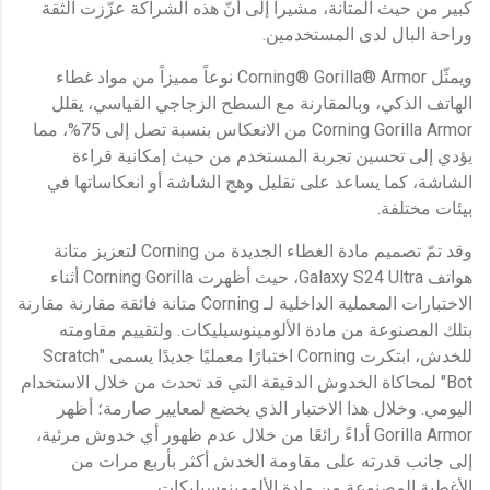
كبير من حيث المتانة، مشيراً إلى أنّ هذه الشراكة عزّزت الثقة
وراحة البال لدى المستخدمين.
ويمثّل Corning® Gorilla® Armor نوعاً مميزاً من مواد غطاء
الهاتف الذكي، وبالمقارنة مع السطح الزجاجي القياسي، يقلل
Corning Gorilla Armor من الانعكاس بنسبة تصل إلى 75%، مما
يؤدي إلى تحسين تجربة المستخدم من حيث إمكانية قراءة
الشاشة، كما يساعد على تقليل وهج الشاشة أو انعكاساتها في
بيئات مختلفة.
وقد تمّ تصميم مادة الغطاء الجديدة من Corning لتعزيز متانة
هواتف Galaxy S24 Ultra، حيث أظهرت Corning Gorilla أثناء
الاختبارات المعملية الداخلية لـ Corning متانة فائقة مقارنة مقارنة
بتلك المصنوعة من مادة الألومينوسيليكات. ولتقييم مقاومته
للخدش، ابتكرت Corning اختبارًا معمليًا جديدًا يسمى "Scratch
Bot" لمحاكاة الخدوش الدقيقة التي قد تحدث من خلال الاستخدام
اليومي. وخلال هذا الاختبار الذي يخضع لمعايير صارمة؛ أظهر
Gorilla Armor أداءً رائعًا من خلال عدم ظهور أي خدوش مرئية،
إلى جانب قدرته على مقاومة الخدش أكثر بأربع مرات من
الأغطية المصنوعة من مادة الألومينوسيليكات.