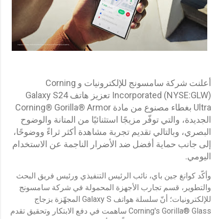
أعلنت شركة سامسونج للإلكترونيات و Corning
Incorporated (NYSE:GLW) تعزيز هاتف Galaxy S24
Ultra بغطاء مصنوع من مادة Corning® Gorilla® Armor
الجديدة، والتي توفّر مزيجًا استثنائيًا من المتانة والوضوح
البصري، وبالتالي تقديم تجربة مشاهدة أكثر ثراءً ووضوحًا،
إلى جانب حماية أفضل ضد الأضرار الناجمة عن الاستخدام
اليومي.
وأكّد كوانغ جين باي، نائب الرئيس التنفيذي ورئيس فريق البحث
والتطوير، قسم تجارب الأجهزة المحمولة في شركة سامسونج
للإلكترونيات؛ أنّ سلسلة هواتف Galaxy S المجهّزة بزجاج
Corning's Gorilla® Glass ساهمت في دفع الابتكار وتحقيق تقدم