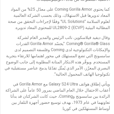
كما يحتوي Corning Gorilla Armor على معدّل 25% من المواد
المعاد تدويرها قبل الاستهلاك، وذلك بحسب الشركة العالمية
لعلوم السلامة "UL Solutions" وفقًا لإجراءات التحقق من صحة
المطالبة البيئية (ECVP) UL2809-2 للمحتوى المعاد تدويره.
وقال ديفيد فيلاسكويز، نائب الرئيس والمدير العام لشركة
Corning® Gorilla® Glass: "يجسّد Gorilla Armor القدرات
والإمكانات التكنولوجية لدى Corning وفلسفة التصميم لدى
سامسونج التي تضع المستهلك في محور اهتمامها للارتقاء بتجربة
المستخدم. ويوفّر هذه الابتكار المتانة المطلوبة إلى جانب الوضوح
البصري المعزّز، الأمر الذي يُمثّل تقدّمًا يدمج عناصر مستقبلية في
تكنولوجيا الهاتف المحمول الحالية".
ويأتي إطلاق هواتف Galaxy S24 Ultra مع Gorilla Armor في
أعقاب الاحتفال خلال العام الماضي بمرور 50 عاماً على الشراكة
الرائدة بين سامسونج وCorning، حيث كانت الشركتان قد بدأتا
تعاونهما في عام 1973، بهدف توسيع حضور أجهزة التلفاز بين
أوساط المستهلكين في كوريا.