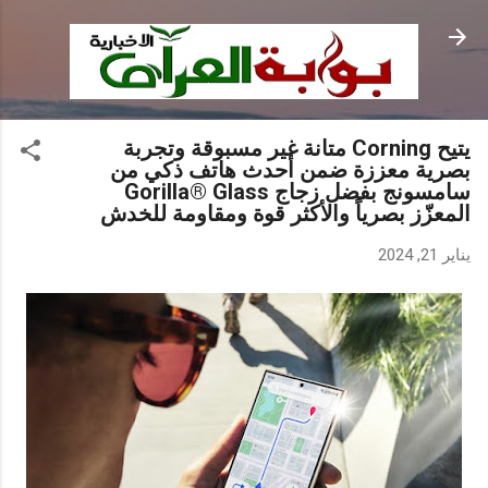
التخطي إلى المحتوى الرئيسي
يتيح Corning متانة غير مسبوقة وتجربة
بصرية معززة ضمن أحدث هاتف ذكي من
سامسونج بفضل زجاج Gorilla® Glass
المعزّز بصرياً والأكثر قوة ومقاومة للخدش
يناير 21, 2024