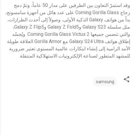
وقد استمرّ التعاون بين الطرفين على مدار 50 عاماً، وتمّ دمج
زجاج Corning Gorilla Glass على عدد هائل من أجهزة سامسونج،
بداً من هواتف Galaxy الذكية الأولى، وصولاً إلى أحدث الطرازات،
مثل سلسلة Galaxy S23 وGalaxy Z Fold5 وGalaxy Z Flip5،
والتي تتضمن جميعها Corning Gorilla Glass Victus 2. ويُجسّد
إطلاق هواتف Galaxy S24 Ultra مع Gorilla Armor العلاقة طويلة
الأمد الرامية إلى إنشاء ابتكارات عالمية المستوى تعتبر ضرورية
للمشهد المتطور لصناعة الإلكترونيات الاستهلاكية المتنقلة.
samsung
ت
ع
ل
ي
ق