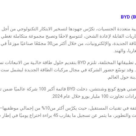
يا عالمية متعددة الجنسيات، تكرّس جهودها لتسخير الابتكار التكنولوجي من أج
19كمُصنّع للبطاريات القابلة لإعادة الشحن، لتتوسع لاحقًا وتصبح مجموعة متكاملة ت
والنقل بالسكك الحديدية، والطاقة الجديدة، والإلكترونيات، من خلا
اريا، والهند.
ومن توليد الطاقة وتخزينها إلى تطبيقاتها المختلفة، تلتزم BYD بتقديم حلول طاقة خا
وتواصل BYD استثماراتها المكثفة في تقنيات المستقبل، حيث
موظف—جهودهم لأعمال البحث والتطوير، ما يثمر عن تسجيل ما يقار