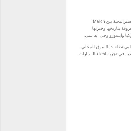
شركة نور الجزيرة - NAT هي شركة متخصصة في توزيع السيارات في العراق تأسست من خلال شراكة استراتيجية بين March
وفة بتاريخها وخبرتها
وكيا وايسوزو وجي أيه سي.
تكرة ومستدامة تلبي تطلعات السوق المحلي.
ر جديدة للجودة والاعتمادية في تجربة اقتناء السيارات