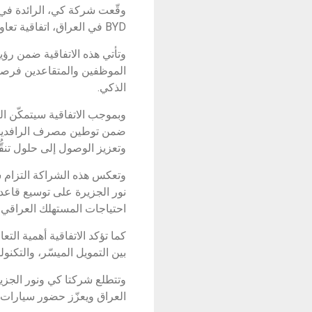
BYD في العراق، اتفاقية تعاون تهدف إلى تسهيل امتلاك سيارات BYD بالتقسيط، عبر برنامج "
وتأتي هذه الاتفاقية ضمن رؤي
الذكي.
ضمن توطين مصرف الرافدين، 
وتعزيز الوصول إلى حلول تنق
وتعكس هذه الشراكة التزام 
احتياجات المستهلك العراقي 
كما تؤكد الاتفاقية أهمية الت
بين التمويل الميسّر، والتكنو
وتتطلع شركتا كي ونور الجزير
العراق ويعزّز حضور سيارات BYD كخيار متقدم يجمع بين الجودة والتكنولوجيا والقيمة طويلة الأمد