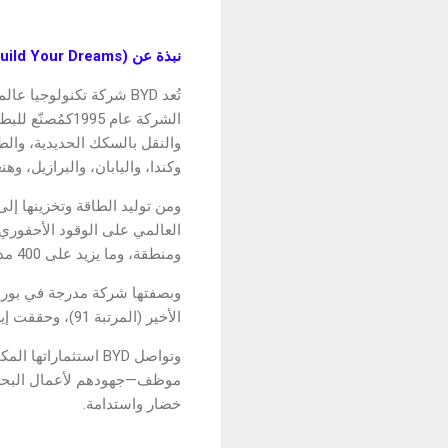
نبذة عن (BYD (Build Your Dreams
تُعد BYD شركة تكنولوج
الشركة عام 95
وكندا، واليابان، والبرازيل، وهنغ
ومنطقة، وما يزيد على 400 مدينة حول العالم.
الأخير (المرتبة 91)، وحققت إيرادات تجاوزت 100 مليار يورو خلال عام 2024.
خضار واستدامة.