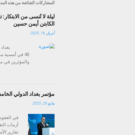
المشاركات الشائعة من هذه المد
الكابتن أيمن حسين
أبريل 16, 2025
40 في أمسية م
الذكاء الاصطناع
ومع ميزات مثل تح
مؤتمر بغداد الدولي الخام
مايو 29, 2025
ولا تُنسى. وقد خ
في العقود 
أزمات التغ