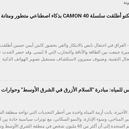
ونة
ليلة لا تُنسى من الابتكار: تكنو أطلقت سلسلة CAMON 40 بذكاء اصطنا
ميزة جمعت بين الطاقة والأناقة والتجارب التي لا تُنسى. وقد حضر الحدث ع
ي والتفاعل الذكي مع الهواتف. وتتميز السلسلة بتقنيات ذكاء اصطناعي قوي
تصنيفي IP مختلفين، بالإضافة إلى ميزة ال
ويل الصور إلى مستندات، والترجمة الفورية، والبحث عبر التحديد الدائري، 
س للمياه: مبادرة "السلام الأزرق في الشرق الأوسط" وحوارات ا
طف عرض المتانة الأنظار، حيث خضع الهاتف لعدد من الاختبارات الواقعية ال
الأخيرة، باتت أزمة المياه واحدة من أخطر التحديات التي تواجه منطقة 
ير المناخي، وسوء الإدارة، والنمو السكاني، مع توترات سياسية حادة بين 
تقارير الأمم المتحدة إلى أن أكثر من 60 مليون شخص في منطقة ال