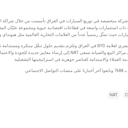
ليمية ذات استثمارات واسعة في قطاعات اقتصادية حيوية ومجموعة عليّان المعر
ارات حيث تمثّل رسمياً عدداً من العلامات التجارية العالمية مثل هيونداي 
تُعد NAT الموزع الرسمي والحصري لعلامة BYD في العراق وتلتزم بتقديم حلول تنقّل مب
من خلال شبكتها المتطورة من مراكز البيع والصيانة تسعى NAT إلى إرساء معايي
مة العملاء والاستدامة كعناصر جوهرية في استراتيجيتها التشغيلية.
تماعي.
NAT
C