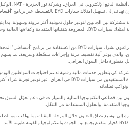
وقّعت شركة كي، الرائدة في
أقسا
ة مشتركة بين الجانبين لتوفير حلول تمويلية أكثر مرونة وسهولة، بما ي
الموظفين والمتقاعدين فرصة امتلاك سيارات BYD، المعروفة بتقنياتها المتقدمة وكفاءت
وبموجب الاتفاقية سيتمكّن الراغبون بشراء سيارات BYD من الاستفادة من ب
والذي يوفر آلية تقسيط مرنة وإجراءات مبسّطة وسريعة، بما يسهم 
ُّل متطورة داخل السوق العراقي.
شركة كي بتطوير خدمات مالية رقمية تدعم احتياجات المواطنين اليو
نور الجزيرة على توسيع قاعدة المستفيدين من سيارات BYD في العراق، عبر ت
وتواكب تطلعاته.
عاون بين قطاعي التكنولوجيا المالية والسيارات في دعم تحوّل السوق نحو
لوجيا المتقدمة، والحلول المستدامة في التنقّل.
ة إلى توسيع نطاق التعاون خلال المرحلة المقبلة، بما يواكب نمو الط
.