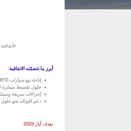
الاتفاقية تتيح شراء سيارات 
أبرز ما تتضمّنه الاتفاقية:
إتاحة بيع سيارات BYD بالتقسيط عبر برنامج “أقساطي” من شركة كي.
حلول تقسيط ميسّرة ل
إجراءات سريعة ومبسّطة لتوسيع
دعم التوجّه نحو حلول ت
بغداد، أيار 2026