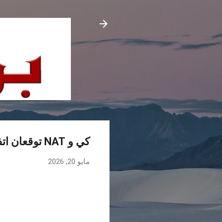
كي و NAT توقعان اتفاقية لتسهيل امتلاك سيارة BYD بالاقساط في العراق
مايو 20, 2026