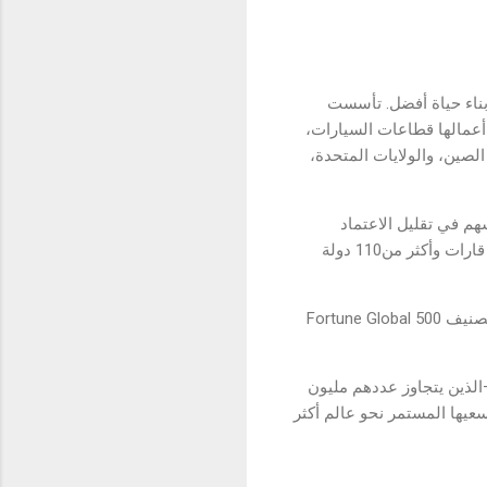
ل بناء حياة أفضل. تأسست
غطي أعمالها قطاعات السيارات،
ل أكثر من30 مجمّعًا صناعيًا موزعاً في الصين، والولايات المتحدة،
لـية من الانبعاثات تسهم في تقليل الاعتماد
العالمي على الوقود الأحفوري. وقد توسّع حضور الشركة في مجال مركبات الطاقة الجديدة ليشمل ست قارات وأكثر من110 دولة
وبصفتها شركة مدرجة في بورصتي هونغ كونغ وشنتشن، دخلت BYD قائمة أكبر 100 شركة عالميًا ضمن تصنيف Fortune Global 500
 يكرّس أكثر من10% من إجمالي موظفيها—الذين يتجاوز عددهم مليون
ب 45 براءة اختراع يوميًا في إطار سعيها المستمر نحو عالم أكثر