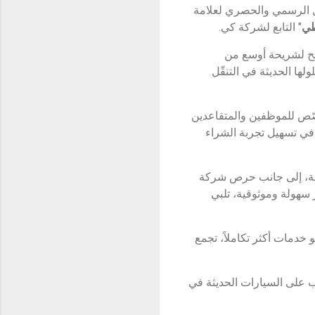
 أنظمة الدفع الإلكتروني في العراق، وشركة نور الجزيرة - NAT، الوكيل الرسمي والحصري لعلامة
طي
" التابع لشركة كي.
تيح لشريحة أوسع من
ها العالية وحلولها الحديثة في التنقّل
رنامج “أقساطي” المخصّص للموظفين والمتقاعدين
في تسهيل تجربة الشراء
مية، إلى جانب حرص شركة
وفير تجربة شراء أكثر سهولة وموثوقية، تلبي
 خدمات أكثر تكاملاً، تجمع
لب على السيارات الحديثة في