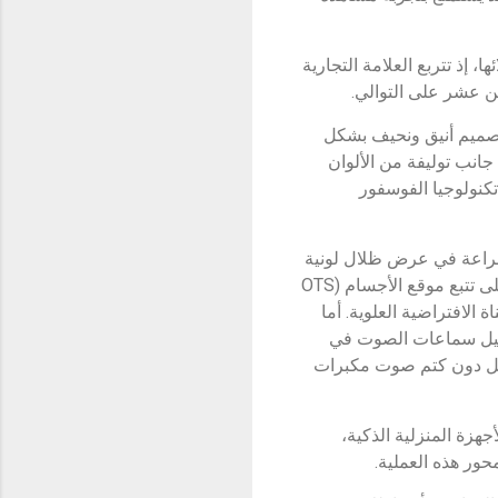
 إذ تتربع العلامة التجارية
ن عشر على التوالي.
أسود الرافدين" وهو من طراز Crystal UHD 4K الذي يأتي بتصميم أنيق ونحيف بشكل
 على نحوٍ غير مسبوق، بمقاسين ‎65 بوصة و‎55 بوصة، إلى جانب توليفة من الألوان
ضل تقنية Dynamic Crystal Color التي تمنحه مستوى مختلف من دقة UHD مع تكنولوجيا الفوسفور
لج الأحدث لدى سامسونج Crystal 4K ليمنح المشاهد براعة في عرض ظلال لونية
أقرب إلى الواقع. أما عن النظام الصوتي لتلفزيون "أسود الرافدين" فيمتاز بخاصية الصوت المعتمد على تتبع موقع الأجسام (OTS
الافتراضية العلوية. أما
لى تشغيل سماعات الصوت في
ضل دون كتم صوت مكبرات
ود الرافدين" بتطبيق SmartThings، ليتّصل بكل الأجهزة المنزلية الذكية،
حور هذه العملية.