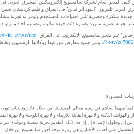
 كيم، المدير العام لشركة سامسونج إلكترونيكس المشرق العربي في ا
العربي تلفزيون "أسود الرافدين" في العراق وإقليم كردستان ضمن إطا
ديدة مبتكرة وحصرية تلبي احتياجات المستخدم وتوفر له تجربة مشاهدة ا
وفر تجربة بصرية مميزة بصورة ذات جودة عالية، وتصميم آخاذ ومزايا ذكي
رافدين" عبر متجر سامسونج الإلكتروني في العراق
om/iq_ar/tvs/uhd-
4k-tv/cu7000
، وفي جميع معارض موزعيها ووكلائها الرسميين ونقاط 
يات المحدودة:
لمياً ملهماً يساهم في رسم معالم المستقبل من خلال أفكار وتقنيات ثورية
ز والهواتف الذكية والأجهزة القابلة للارتداء والأجهزة اللوحية والأجهزة ال
. للحصول على أحدث الأخبار يرجى زيارة غرفة أخبار سامسونج من خلال