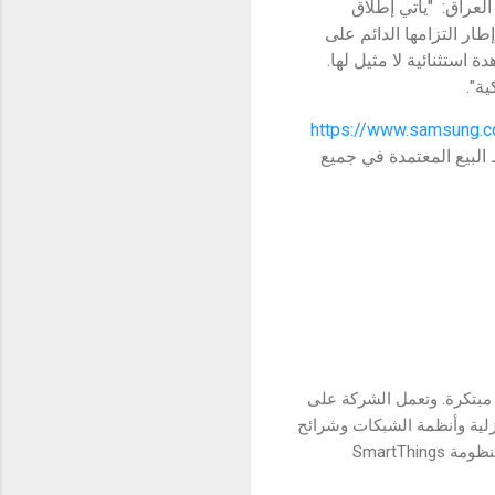
لعراق: "يأتي إطلاق
ر التزامها الدائم على
ستثنائية لا مثيل لها.
ة".
https://www.samsung.c
البيع المعتمدة في جميع
 مبتكرة. وتعمل الشركة على
منزلية وأنظمة الشبكات وشرائح
الذاكرة، والمسابك، ونظام إل إس إي وحلول الإضاءة إل إي دي LED، لتقديم تجربة متصلة وموحّدة عبر منظومة SmartThings