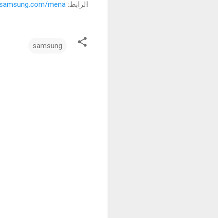
الرابط:
s.samsung.com/mena
samsung
ت
ع
ل
ي
ق
ا
ت