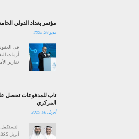
الذكاء الاصطناع
ومع ميزات مثل تح
مؤتمر بغداد الدولي الخام
مايو 29, 2025
ولا تُنسى. وقد خ
في العقود 
أزمات التغ
تغير المنا
بـ"أرض الس
تاب للمدفوعات تحصل على 
ثلاثين عام
المركزي
المعدلات ا
أبريل 08, 2025
على أعالي 