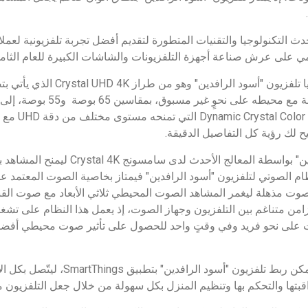
لتكنولوجيا والتقنيات المتطورة لتقديم أفضل تجربة تلفزيونية لعملائها،
ي على عرش صناعة أجهزة التلفزيونات والشاشات الكبيرة للعام الثام
ولعل ذلك يظهر جليًا في مزايا تلفزيون "
مذهل AirSlim ليندمج بسلاسة مع محيطه
أقرب إلى الواقع بف
يح لك رؤية كل التفاصيل الدقيقة.
ويعمل تلفزيون "أسود الرافدين" بواسطة المعا
 صوت مذهلة ليغمر المشاهد الصوت المحيطي ثلاثي الأبعاد مع صوت القناة 
Q-Symp فيقدم تزامن متناغم بين التلفزيون وجهاز الصوت، إذ يعمل هذا النظام ع
صوت على نحو فريد وفي وقتٍ واحد للحصول على تأثير صوت محيطي أف
ومن الجدير ذكره أنه من الممكن ربط تلفزيون "أس
قبتها والتحكم بها وتنظيم المنزل بكل سهولة من خلال جعل التلفزيون م