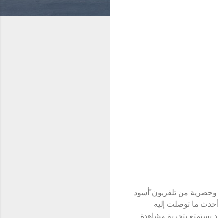
 وحصرية من تلفزيون"أسود
 أحدث ما توصلت إليه
د يستمتع بتجربة مشاهدة