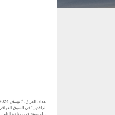
بغداد، العراق،
1 نيسان
الراقدين" في السوق العراقي 
سامسونج في صناعة التلفزيون