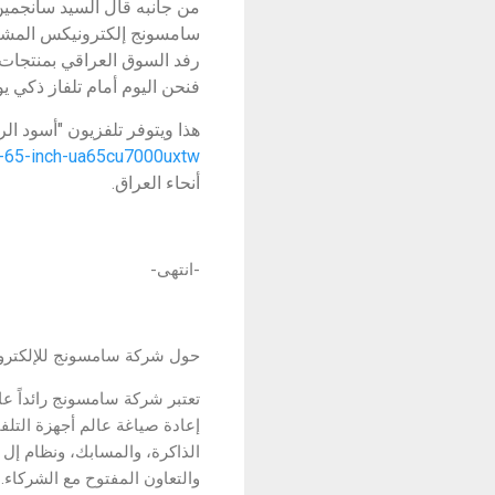
من جانبه قال السيد سانجمين
سامسونج إلكترونيكس المشرق 
رفد السوق العراقي بمنتجات ج
فنحن اليوم أمام تلفاز ذكي ي
هذا ويتوفر تلفزيون "أسود ال
-65-inch-ua65cu7000uxtw/
أنحاء العراق.
-انتهى-
حول شركة سامسونج للإلكترون
تعتبر شركة سامسونج رائداً عا
إعادة صياغة عالم أجهزة التلفا
والتعاون المفتوح مع الشركاء