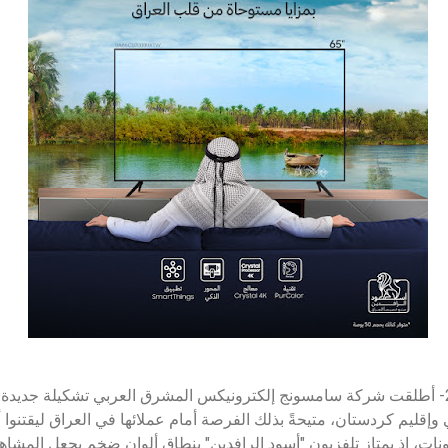
2024- أطلقت شركة سامسونج إلكترونيكس المشرق العربي تشكيلة جديدة
وإقليم كردستان، متيحةً بذلك الفرصة أمام عملائها في العراق ليقتنوا
ات، إذ يمتاز تلفزيون "أسود الرافدين" بنطاق ألوان ضخم يجعل المشاه