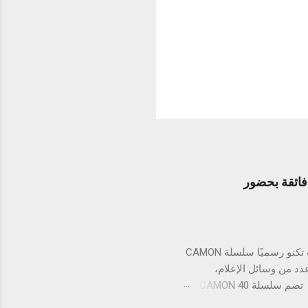
عي متطور ومتانة فائقة بحضور
بغداد - العراق في احتفال نابض بالابتكار والفن بحضور كابتن أيمن حسين أطلقت تكنو رسميًا سلسلة CAMON
دد من وسائل الإعلام،
والمؤثرين في مجال التقنية، وضيوف مميزون لاستكشاف مستقبل تصوير الهواتف الذكية. تضم سلسلة CAMON 40
أربع طرازات: CAMON 40 Premier 5G، CAMON 40 Pro 5G، CAMON 40 Pro، وCAMON 40، وتمثل بداية عصر جديد من