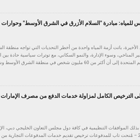
ي والتفاعل الذكي مع الهواتف. وتتميز السلسلة بتقنيات ذكاء اصطناعي قوي
تصنيفي IP مختلفين، بالإضافة إلى ميزة ال
ويل الصور إلى مستندات، والترجمة الفورية، والبحث عبر التحديد الدائري، 
س للمياه: مبادرة "السلام الأزرق في الشرق الأوسط" وحوارات ا
طف عرض المتانة الأنظار، حيث خضع الهاتف لعدد من الاختبارات الواقعية ال
الأخيرة، باتت أزمة المياه واحدة من أخطر التحديات التي تواجه منطقة 
ير المناخي، وسوء الإدارة، والنمو السكاني، مع توترات سياسية حادة بين 
تقارير الأمم المتحدة إلى أن أكثر من 60 مليون شخص في منطقة ال
خ والطلب المتزايد على الغذاء والطاقة. في قلب هذه الأزمة يقع العراق، البلد
واد" بسبب وفرة مياهه وخصوبة أراضيه، لكنه اليوم يواجه تحديات حادة ف
الموارد المائية ال
الترخيص الكامل لمزاولة خدمات الدفع من مصرف الإمارات ال
ًا، بينما سجّلت مستويات المياه خلال العامين الأخيرين انخفاضًا حادًا وغ
لطبيعية فقط. ويُعزى هذا التدني إلى جملة من العوامل، أبرزها بناء عدد من
النهر قرب الحدود مع العراق، ما حدّ من كميات المياه ...
أبريل 2025 – مُنحت تاب للمدفوعات ترخيص تقديم خدمات المدفوعات التجارية م